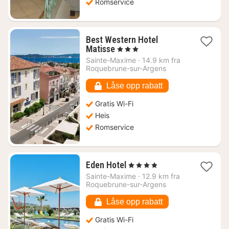
Romservice
Best Western Hotel
1
Matisse
, 3 Stjerner
natt
Sainte-Maxime
·
14.9 km fra
fra
Roquebrune-sur-Argens
1981
kr.
Låse opp rabatt
Gratis Wi-Fi
Heis
Romservice
1
Eden Hotel
, 4 Stjerner
natt
Sainte-Maxime
·
12.9 km fra
fra
Roquebrune-sur-Argens
4132
kr.
Låse opp rabatt
Gratis Wi-Fi