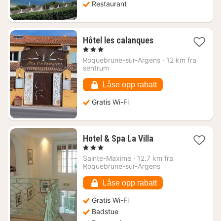
Restaurant
1
Hôtel les calanques
natt
, 3 Stjerner
fra
Roquebrune-sur-Argens
·
12 km fra
1702
sentrum
kr.
Låse opp rabatt
Gratis Wi-Fi
1
Hotel & Spa La Villa
natt
, 3 Stjerner
fra
Sainte-Maxime
·
12.7 km fra
1944
Roquebrune-sur-Argens
kr.
Låse opp rabatt
Gratis Wi-Fi
Badstue