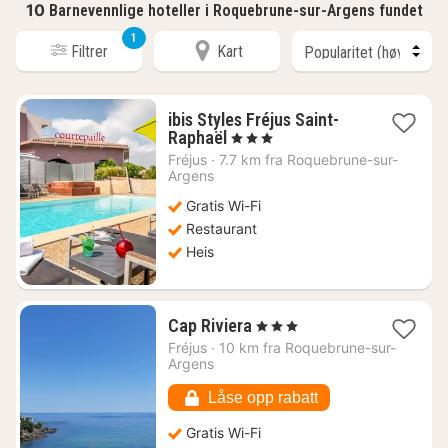
10
Barnevennlige hoteller i Roquebrune-sur-Argens fundet
1
Filtrer
Kart
ibis Styles Fréjus Saint-
1
Raphaël
, 3 Stjerner
natt
Fréjus
·
7.7 km fra Roquebrune-sur-
fra
Argens
1550
Gratis Wi-Fi
kr.
Restaurant
Heis
1
Cap Riviera
, 3 Stjerner
natt
Fréjus
·
10 km fra Roquebrune-sur-
fra
Argens
1951
kr.
Låse opp rabatt
Gratis Wi-Fi