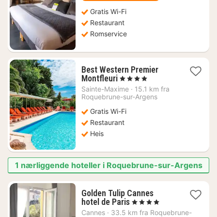
Gratis Wi-Fi
Restaurant
Romservice
Best Western Premier
1
Montfleuri
, 4 Stjerner
natt
Sainte-Maxime
·
15.1 km fra
fra
Roquebrune-sur-Argens
3049
Gratis Wi-Fi
kr.
Restaurant
Heis
1 nærliggende hoteller i Roquebrune-sur-Argens
Golden Tulip Cannes
1
hotel de Paris
, 4 Stjerner
natt
Cannes
·
33.5 km fra Roquebrune-