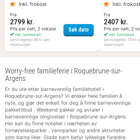
Inkl. frokost
Inkl. frokos
Fra
Fra
2799 kr.
2407 kr.
Nynäs Havsbad
Pris per natt, 2 voksne
Pris per natt, 2 v
Søk dato
inkl. turistskatt
inkl. turistskatt
servicegebyr 99 kr. per
servicegebyr 79 kr. p
reservasjon
reservasjon
Worry-free familieferie i Roquebrune-sur-
Argens
Er du ute etter barnevennlig familiehotell i
Roquebrune-sur-Argens? Vi ønsker hele familien å
nyte, og gjør det enkelt for deg å finne barnevennlige
pakketilbud . Weekend pakker og avtaler i
barnevennlige omgivelser i Roquebrune-sur-Argens.
Her kan du finne hoteller i nærheten av
fornøyelsesparker , vannparker og andre aktiviteter
som barna liker. Glade barn betyr lykkelige foreldre.