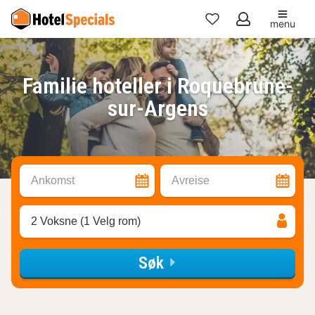
menu
Mine
favoritter
Familie hoteller i Roquebrune-
sur-Argens
Ankomst
Avreise
2 Voksne (1 Velg rom)
Søk