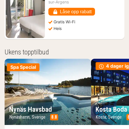
fra
sur-Argens
2694
kr.
Låse opp rabatt
Gratis Wi-Fi
Heis
Ukens topptilbud
4 dager ig
Spa Special
Nynäs Havsbad
Kosta Boda 
Nynäshamn, Sverige
8.8
Kosta, Sverige