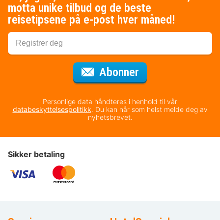
motta unike tilbud og de beste
reisetipsene på e-post hver måned!
for nyhetsbrevet
Abonner
Personlige data håndteres i henhold til vår
databeskyttelsespolitikk
. Du kan når som helst melde deg av
nyhetsbrevet.
Sikker betaling