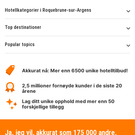
Hotellkategorier i Roquebrune-sur-Argens
Top destinationer
Popular topics
Om
Hotelspecials
Akkurat nå: Mer enn 6500 unike hotelltilbud!
2,5 millioner fornøyde kunder i de siste 20
årene
Lag ditt unike opphold med mer enn 50
forskjellige tillegg
Ja, jeg vil, akkurat som 175 000 andre,