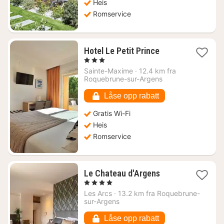
Heis
Romservice
1
Hotel Le Petit Prince
natt
, 3 Stjerner
fra
Sainte-Maxime
·
12.4 km fra
1670
Roquebrune-sur-Argens
kr.
Låse opp rabatt
Gratis Wi-Fi
Heis
Romservice
1
Le Chateau d'Argens
natt
, 4 Stjerner
fra
Les Arcs
·
13.2 km fra Roquebrune-
1756
sur-Argens
kr.
Låse opp rabatt