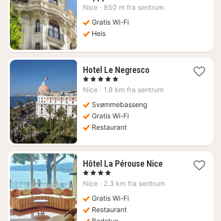
natt
Nice
·
850 m fra sentrum
fra
1734
Gratis Wi-Fi
kr.
Heis
1
Hotel Le Negresco
natt
, 5 Stjerner
fra
Nice
·
1.8 km fra sentrum
8920
kr.
Svømmebasseng
Gratis Wi-Fi
Restaurant
1
Hôtel La Pérouse Nice
natt
, 4 Stjerner
fra
Nice
·
2.3 km fra sentrum
5627
kr.
Gratis Wi-Fi
Restaurant
Badstue