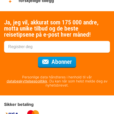
forskjellige tillegg
Ja, jeg vil, akkurat som 175 000 andre,
motta unike tilbud og de beste
reisetipsene på e-post hver måned!
for nyhetsbrevet
Abonner
Personlige data håndteres i henhold til vår
databeskyttelsespolitikk
. Du kan når som helst melde deg av
nyhetsbrevet.
Sikker betaling