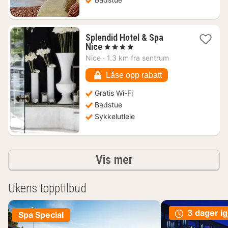
Splendid Hotel & Spa
1
Nice
, 4 Stjerner
natt
Nice
·
1.3 km fra sentrum
fra
2294
Låse opp rabatt
kr.
Gratis Wi-Fi
Badstue
Sykkelutleie
Resultater
Vis mer
Ukens topptilbud
3 dager ig
Spa Special