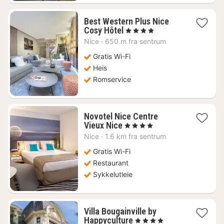
Best Western Plus Nice
1
Cosy Hôtel
, 4 Stjerner
natt
Nice
·
650 m fra sentrum
fra
2284
Gratis Wi-Fi
kr.
Heis
Romservice
Novotel Nice Centre
1
Vieux Nice
, 4 Stjerner
natt
Nice
·
1.6 km fra sentrum
fra
1953
Gratis Wi-Fi
kr.
Restaurant
Sykkelutleie
Villa Bougainville by
1
Happyculture
, 4 Stjerner