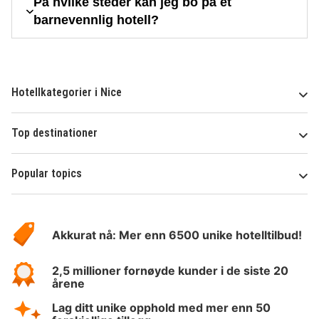
På hvilke steder kan jeg bo på et
barnevennlig hotell?
Hotellkategorier i Nice
Top destinationer
Popular topics
Om
Hotelspecials
Akkurat nå: Mer enn 6500 unike hotelltilbud!
2,5 millioner fornøyde kunder i de siste 20
årene
Lag ditt unike opphold med mer enn 50