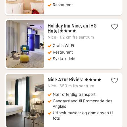
Restaurant
Holiday Inn Nice, an IHG
1
Hotel
, 4 Stjerner
natt
Nice
·
1.2 km fra sentrum
fra
2288
Gratis Wi-Fi
kr.
Restaurant
Sykkelutleie
1
Nice Azur Riviera
, 4 Stjerner
natt
Nice
·
650 m fra sentrum
fra
2160
Nær offentlig transport
kr.
Gangavstand til Promenade des
Anglais
Utforsk museer og gamlebyen til
fots