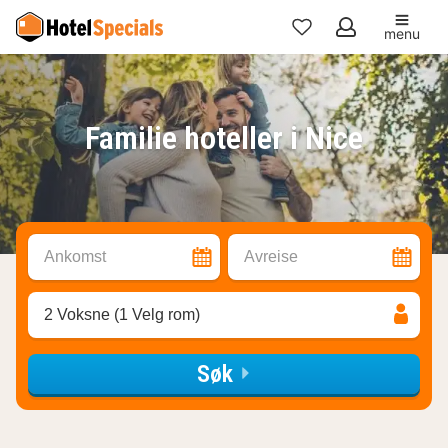
menu
Mine
favoritter
Familie hoteller i Nice
Ankomst
Avreise
2 Voksne (1 Velg rom)
Søk