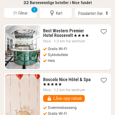
32
Barnevennlige hoteller i Nice fundet
1
Filtrer
Kart
Best Western Premier
1
Hotel Roosevelt
, 4 Stjerner
natt
Nice
·
1.3 km fra sentrum
fra
2457
Gratis Wi-Fi
kr.
Sykkelutleie
Heis
Boscolo Nice Hôtel & Spa
1
, 5 Stjerner
natt
Nice
·
1.2 km fra sentrum
fra
5544
Låse opp rabatt
kr.
Svømmebasseng
Gratis Wi-Fi