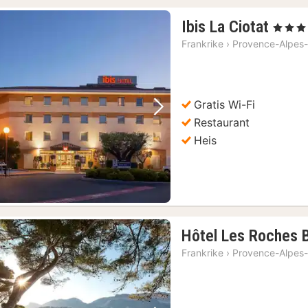
1
Ibis La Ciotat
, 3 Stjern
natt
Frankrike
›
Provence-Alpes-
fra
1355
kr.
Gratis Wi-Fi
Forrige bilde
Neste bilde
Restaurant
Heis
Hôtel Les Roches 
Frankrike
›
Provence-Alpes-