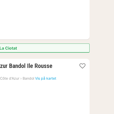
La Ciotat
1
azur Bandol Ile Rousse
natt
fra
Côte d'Azur
›
Bandol
Vis på kartet
6787
kr.