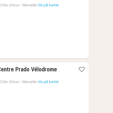
fra
Côte d'Azur
›
Marseille
Vis på kartet
1265
kr.
 Centre Prado Vélodrome
Côte d'Azur
›
Marseille
Vis på kartet