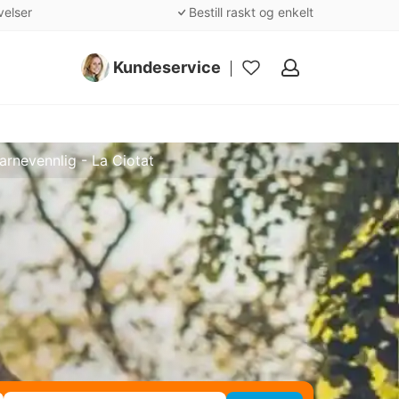
velser
Bestill raskt og enkelt
Kundeservice
Mine
favoritter
arnevennlig - La Ciotat