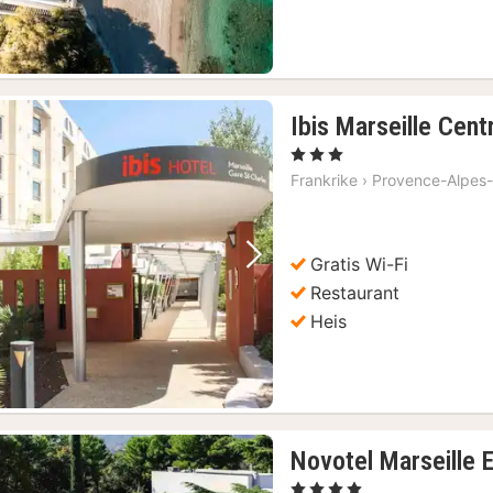
Ibis Marseille Cent
, 3 Stjerner
Frankrike
›
Provence-Alpes-
Gratis Wi-Fi
Forrige bilde
Neste bilde
Restaurant
Heis
Novotel Marseille 
, 4 Stjerner