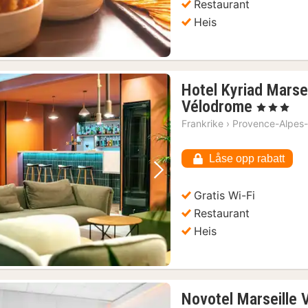
Restaurant
Heis
Hotel Kyriad Marsei
1
Vélodrome
, 3 Stjerner
natt
Frankrike
›
Provence-Alpes-
fra
922
Låse opp rabatt
kr.
Forrige bilde
Neste bilde
Gratis Wi-Fi
Restaurant
Heis
Novotel Marseille 