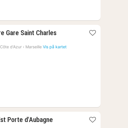
1
re Gare Saint Charles
natt
fra
Côte d'Azur
›
Marseille
Vis på kartet
953
kr.
1
Est Porte d'Aubagne
natt