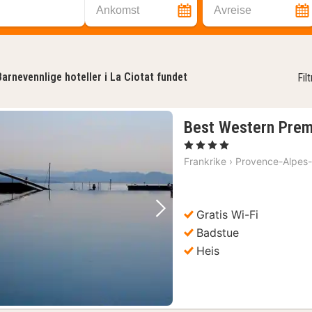
Ankomst
Avreise
Barnevennlige hoteller i La Ciotat fundet
Fil
Best Western Premi
, 4 Stjerner
Frankrike
›
Provence-Alpes-
Gratis Wi-Fi
Forrige bilde
Neste bilde
Badstue
Heis