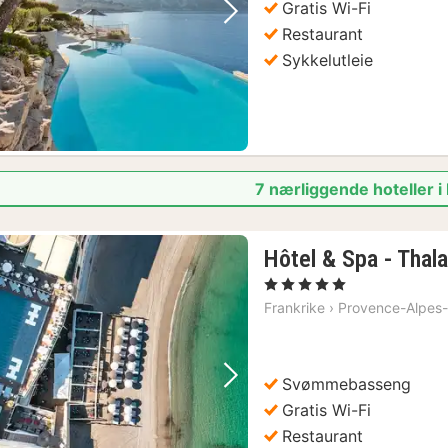
Gratis Wi-Fi
Forrige bilde
Neste bilde
Restaurant
Sykkelutleie
7 nærliggende hoteller i 
Hôtel & Spa - Thal
, 5 Stjerner
Frankrike
›
Provence-Alpes-
Svømmebasseng
Forrige bilde
Neste bilde
Gratis Wi-Fi
Restaurant