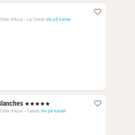
er
Côte d'Azur
›
La Ciotat
Vis på kartet
1
Blanches
, 5 Stjerner
natt
Côte d'Azur
›
Cassis
Vis på kartet
fra
14700
kr.