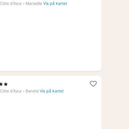
natt
Côte d'Azur
›
Marseille
Vis på kartet
fra
2099
kr.
erner
Côte d'Azur
›
Bandol
Vis på kartet
1