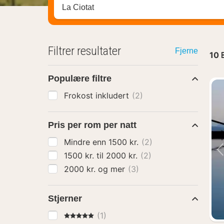
Søk hotell, region eller by
Filtrer resultater
Fjerne
10
Populære filtre
Frokost inkludert
(2)
Pris per rom per natt
Mindre enn 1500 kr.
(2)
1500 kr. til 2000 kr.
(2)
2000 kr. og mer
(3)
Stjerner
5 Stjerner
(1)