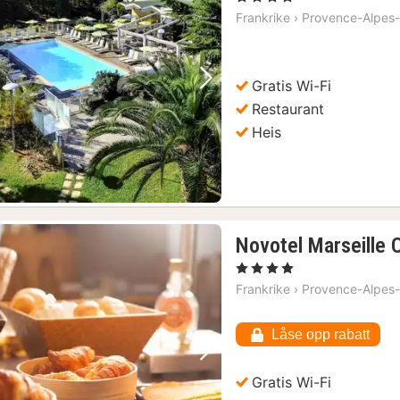
Frankrike
›
Provence-Alpes-
Gratis Wi-Fi
Forrige bilde
Neste bilde
Restaurant
Heis
Novotel Marseille
1
, 4 Stjerner
natt
Frankrike
›
Provence-Alpes-
fra
1138
Låse opp rabatt
kr.
Forrige bilde
Neste bilde
Gratis Wi-Fi