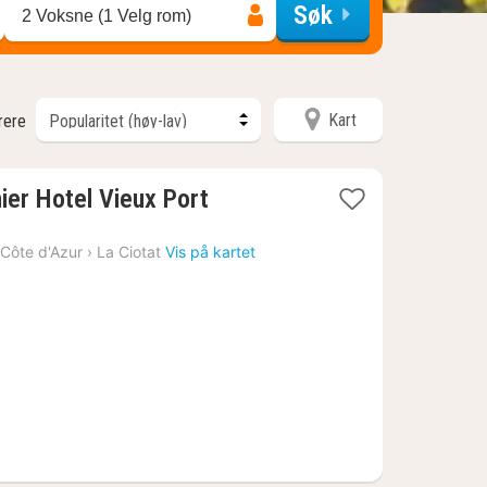
Søk
2 Voksne (1 Velg rom)
Kart
trere
1
er Hotel Vieux Port
natt
fra
Côte d'Azur
›
La Ciotat
Vis på kartet
1451
kr.