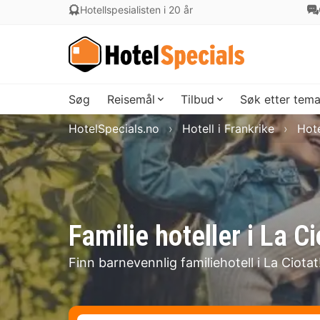
Hotellspesialisten i 20 år
Søg
Reisemål
Tilbud
Søk etter tem
HotelSpecials.no
Hotell i Frankrike
Hote
Familie hoteller i La Ci
Finn barnevennlig familiehotell i La Ciotat