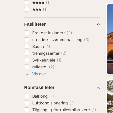
4 Stjerner
(1)
3 Stjerner
(1)
Fasiliteter
Frokost inkludert
(2)
utendørs svømmebasseng
(3)
Sauna
(1)
treningssenter
(2)
Sykkelutleie
(1)
rullestol
(2)
Fasiliteter
Vis mer
Romfasiliteter
Balkong
(1)
Luftkondisjonering
(3)
Tilgjenglig for rullestolbrukere
(1)