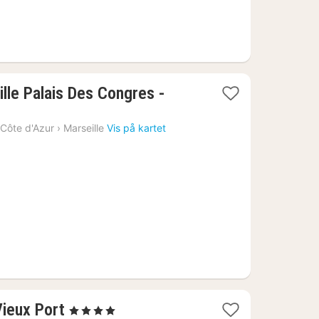
lle Palais Des Congres -
Côte d'Azur
›
Marseille
Vis på kartet
1
Vieux Port
, 4 Stjerner