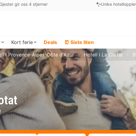
Gjester gir oss 4 stjerner
Unike hotellopple
a
Kort ferie
Deals
⏰ Siste liten
ll i Provence-Alpes-Côte d'Azur
Hotell i La Ciotat
B
otat
!