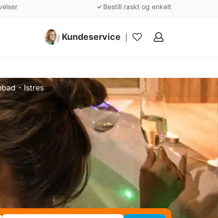
velser
Bestill raskt og enkelt
Kundeservice
Mine
favoritter
bad - Istres