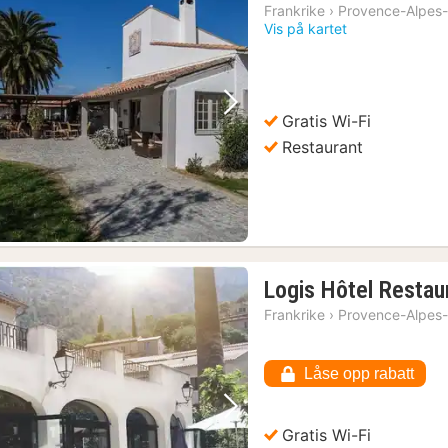
Frankrike
›
Provence-Alpes-
Vis på kartet
Forrige bilde
Neste bilde
Gratis Wi-Fi
Restaurant
Logis Hôtel Restau
Frankrike
›
Provence-Alpes-
Låse opp rabatt
Forrige bilde
Neste bilde
Gratis Wi-Fi