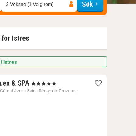
Søk
2 Voksne (1 Velg rom)
t for
Istres
i Istres
1
gues & SPA
, 5 Stjerner
natt
Côte d'Azur
›
Saint-Rémy-de-Provence
fra
8552
kr.