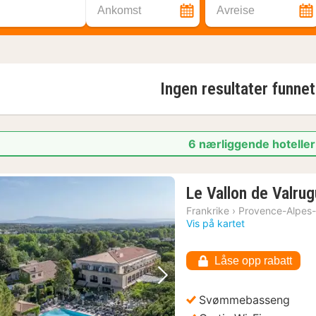
Ankomst
Avreise
Ingen resultater funne
6 nærliggende hoteller 
Le Vallon de Valru
Frankrike
›
Provence-Alpes-
Vis på kartet
Låse opp rabatt
Forrige bilde
Neste bilde
Svømmebasseng