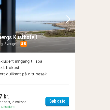
e
rrige bilde
Neste bilde
bergs Kusthotell
rg, Sverige
8.5
nkludert inngang til spa
nkl. frokost
ett gullkant på ditt besøk
7 kr.
ad
Varbergs Kusthotell
Søk dato
er natt, 2 voksne
 turistskatt