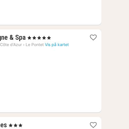
1
gne & Spa
, 5 Stjerner
natt
Côte d'Azur
›
Le Pontet
Vis på kartet
fra
3813
kr.
1
res
, 3 Stjerner