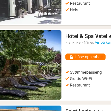
Restaurant
Heis
Hôtel & Spa Vatel
,
n
Frankrike
›
Nîmes
Vis på kar
f
Låse opp rabatt
k
Forrige bilde
Neste bilde
Svømmebasseng
Gratis Wi-Fi
Restaurant