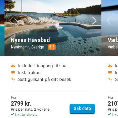
ste bilde
Forrige bilde
Neste bild
Fo
Nynäs Havsbad
Var
Nynäshamn, Sverige
8.8
Varbe
Inkludert inngang til spa
I
Inkl. frokost
I
Sett gullkant på ditt besøk
S
Fra
Fra
2799 kr.
210
ta Boda Art Hotel
Nynäs Havsb
Søk dato
Pris per natt, 2 voksne
Pris p
inkl. turistskatt
inkl.