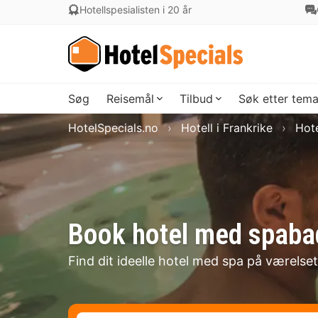
Hotellspesialisten i 20 år
Søg
Reisemål
Tilbud
Søk etter tem
HotelSpecials.no
Hotell i Frankrike
Hote
Book hotel med spabad
Find dit ideelle hotel med spa på værelset 