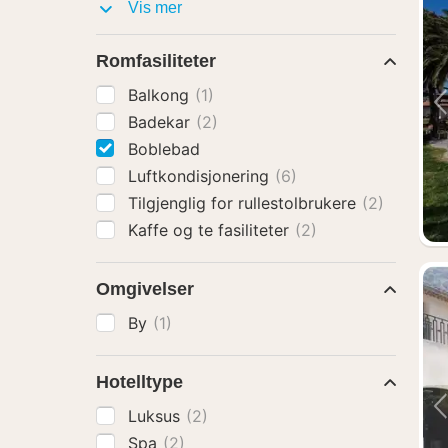
Fasiliteter
Vis mer
Romfasiliteter
Balkong
(1)
Badekar
(2)
Boblebad
Luftkondisjonering
(6)
Tilgjenglig for rullestolbrukere
(2)
Kaffe og te fasiliteter
(2)
Omgivelser
By
(1)
Hotelltype
Luksus
(2)
Spa
(2)