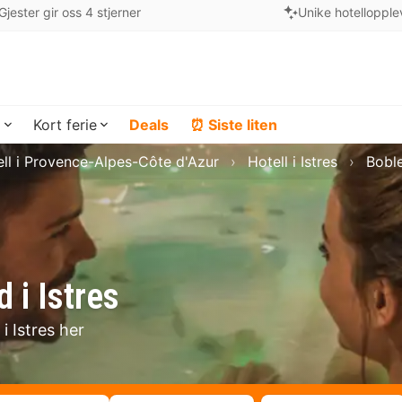
Gjester gir oss 4 stjerner
Unike hotellopple
a
Kort ferie
Deals
⏰ Siste liten
ll i Provence-Alpes-Côte d'Azur
Hotell i Istres
Boble
 i Istres
i Istres her