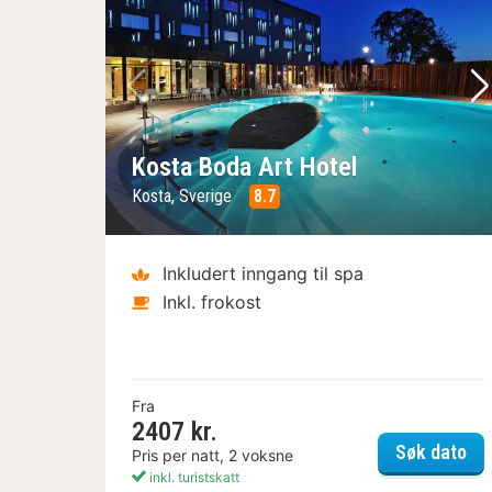
Forrige bilde
Ne
Kosta Boda Art Hotel
Kosta, Sverige
8.7
Inkludert inngang til spa
Inkl. frokost
Fra
2407 kr.
Kos
Søk dato
Pris per natt, 2 voksne
inkl. turistskatt