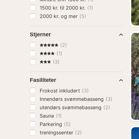
1500 kr. til 2000 kr.
(1)
2000 kr. og mer
(5)
Stjerner
5 Stjerner
(2)
4 Stjerner
(1)
3 Stjerner
(3)
Fasiliteter
Frokost inkludert
(3)
Innendørs svømmebasseng
(3)
utendørs svømmebasseng
(2)
Sauna
(1)
Parkering
(5)
treningssenter
(2)