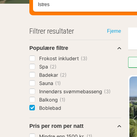
Søk hotell, region eller by
Filtrer resultater
Fjerne
Populære filtre
Frokost inkludert
(3)
Spa
(2)
Badekar
(2)
Sauna
(1)
Innendørs svømmebasseng
(3)
Balkong
(1)
Boblebad
Pris per rom per natt
Mindre enn 1500 kr.
(1)