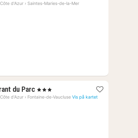
natt
Côte d'Azur
›
Saintes-Maries-de-la-Mer
fra
2361
kr.
1
rant du Parc
, 3 Stjerner
natt
Côte d'Azur
›
Fontaine-de-Vaucluse
Vis på kartet
fra
2785
kr.