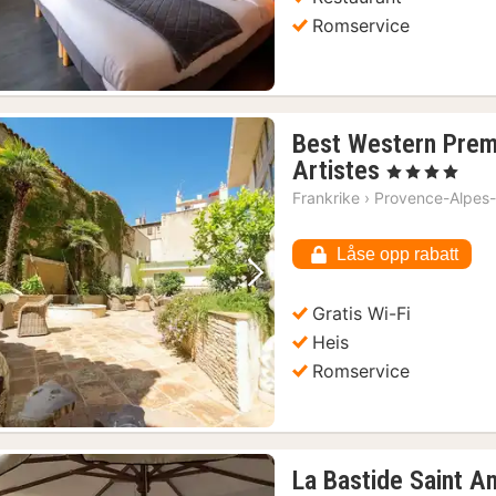
Romservice
Best Western Premi
1
Artistes
, 4 Stjerner
natt
Frankrike
›
Provence-Alpes-
fra
4684
Låse opp rabatt
kr.
Forrige bilde
Neste bilde
Gratis Wi-Fi
Heis
Romservice
La Bastide Saint A