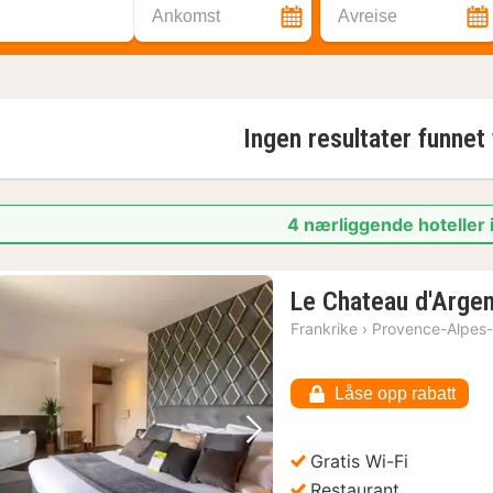
Ankomst
Avreise
Ingen resultater funnet
4 nærliggende hoteller 
Le Chateau d'Arge
Frankrike
›
Provence-Alpes-
Låse opp rabatt
Forrige bilde
Neste bilde
Gratis Wi-Fi
Restaurant