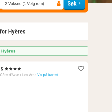
Søk
2 Voksne (1 Velg rom)
 for
Hyères
i Hyères
1
ns
, 4 Stjerner
natt
Côte d'Azur
›
Les Arcs
Vis på kartet
fra
3724
kr.