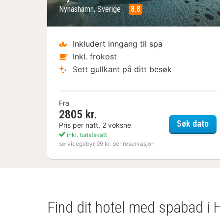
Nynäshamn, Sverige
8.8
Inkludert inngang til spa
Inkl. frokost
Sett gullkant på ditt besøk
Fra
2805 kr.
Ny
Søk dato
Pris per natt, 2 voksne
inkl. turistskatt
servicegebyr 99 kr. per reservasjon
Find dit hotel med spabad i 