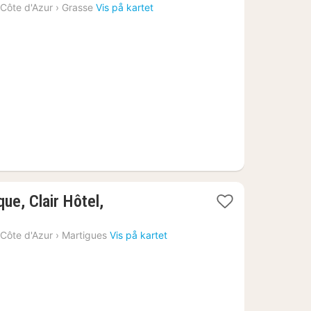
natt
Côte d'Azur
›
Grasse
Vis på kartet
fra
7623
kr.
que, Clair Hôtel,
Côte d'Azur
›
Martigues
Vis på kartet