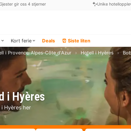
Gjester gir oss 4 stjerner
Unike hotellopple
a
Kort ferie
Deals
⏰ Siste liten
ll i Provence-Alpes-Côte d'Azur
Hotell i Hyères
Bob
d i Hyères
 i Hyères her