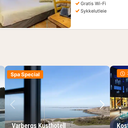
Gratis Wi-Fi
Sykkelutleie
Spa Special
ste bilde
Forrige bilde
Neste bild
Fo
Varbergs Kusthotell
Kos