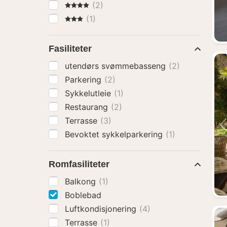
4 Stjerner
(2)
3 Stjerner
(1)
Fasiliteter
utendørs svømmebasseng
(2)
Parkering
(2)
Sykkelutleie
(1)
Restaurang
(2)
Terrasse
(3)
Bevoktet sykkelparkering
(1)
Romfasiliteter
Balkong
(1)
Boblebad
Luftkondisjonering
(4)
Terrasse
(1)