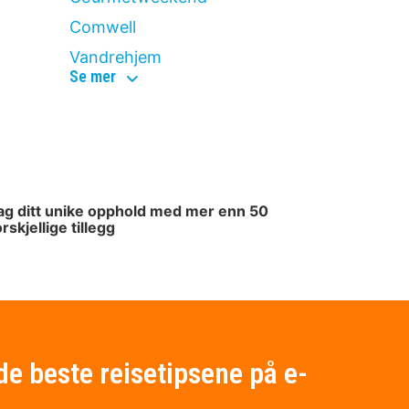
Comwell
Vandrehjem
popular
Se mer
topics
ag ditt unike opphold med mer enn 50
orskjellige tillegg
de beste reisetipsene på e-