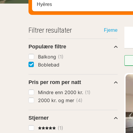
Søk hotell, region eller by
Filtrer resultater
Fjerne
Populære filtre
Balkong
(1)
Boblebad
Pris per rom per natt
Mindre enn 2000 kr.
(1)
2000 kr. og mer
(4)
Stjerner
5 Stjerner
(1)