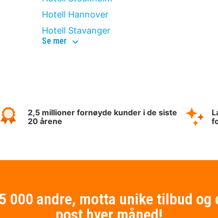
Hotell Hannover
Hotell Stavanger
top
Se mer
destinationer
2,5 millioner fornøyde kunder i de siste
L
20 årene
f
75 000 andre, motta unike tilbud og 
post hver måned!