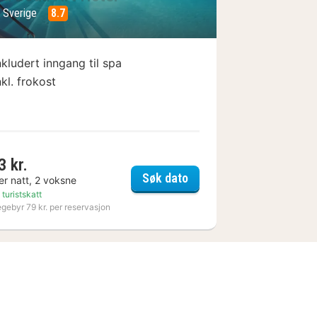
, Sverige
8.7
nkludert inngang til spa
nkl. frokost
3 kr.
hotell
Kosta Boda Art Hotel
Søk dato
er natt, 2 voksne
 turistskatt
egebyr 79 kr. per reservasjon