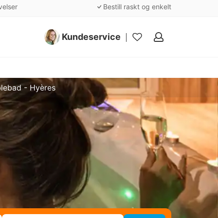
velser
Bestill raskt og enkelt
Kundeservice
Mine
favoritter
lebad - Hyères