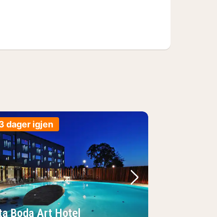
3 dager igjen
e
rrige bilde
Neste bilde
ta Boda Art Hotel