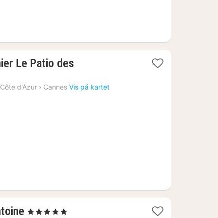
er Le Patio des
Côte d'Azur
›
Cannes
Vis på kartet
1
ntoine
, 5 Stjerner