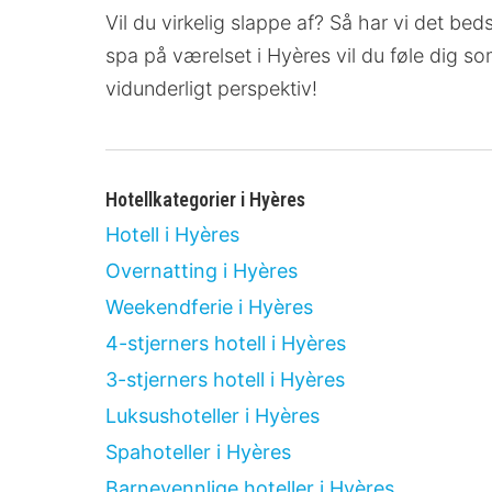
Vil du virkelig slappe af? Så har vi det bed
spa på værelset
i Hyères vil du føle dig s
vidunderligt perspektiv!
Hotellkategorier i Hyères
Hotell i Hyères
Overnatting i Hyères
Weekendferie i Hyères
4-stjerners hotell i Hyères
3-stjerners hotell i Hyères
Luksushoteller i Hyères
Spahoteller i Hyères
Barnevennlige hoteller i Hyères