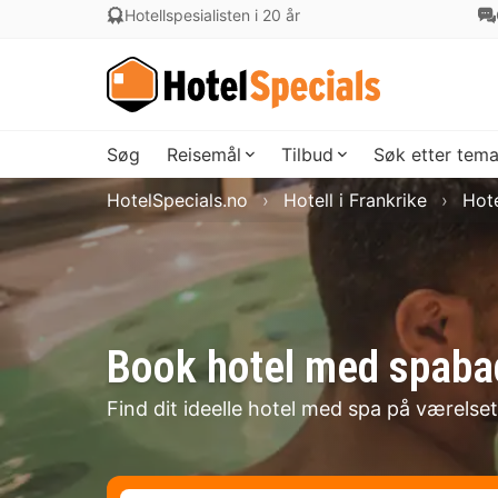
Hotellspesialisten i 20 år
Søg
Reisemål
Tilbud
Søk etter tem
HotelSpecials.no
Hotell i Frankrike
Hote
Book hotel med spaba
Find dit ideelle hotel med spa på værelset