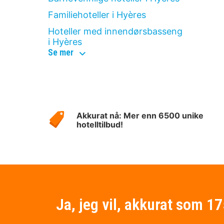
Familiehoteller i Hyères
Hoteller med innendørsbasseng
i Hyères
hotellkategorier
Se mer
i
hyères
Om
Hotelspecials
Akkurat nå: Mer enn 6500 unike
hotelltilbud!
Ja, jeg vil, akkurat som 1