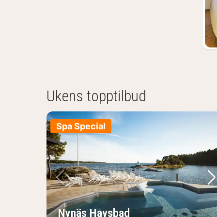
Ukens topptilbud
Spa Special
Forrige bilde
Ne
Nynäs Havsbad