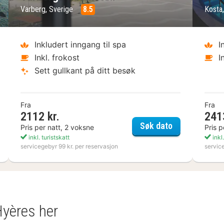
Varberg, Sverige
8.5
Kosta
Inkludert inngang til spa
I
Inkl. frokost
I
Sett gullkant på ditt besøk
Fra
Fra
2112 kr.
241
näs Havsbad
Varbergs Kust
Søk dato
Pris per natt, 2 voksne
Pris p
inkl. turistskatt
inkl.
servicegebyr 99 kr. per reservasjon
servic
Hyères her