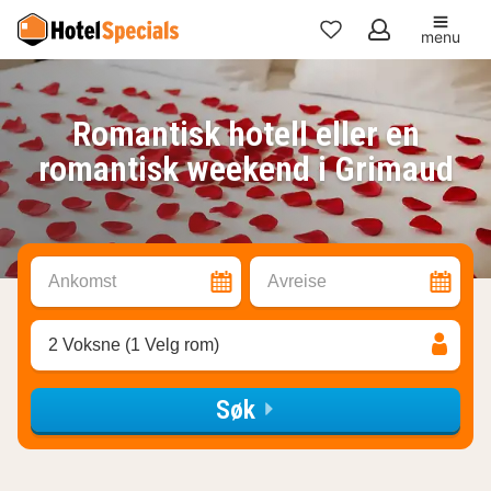
menu
Mine
favoritter
Romantisk hotell eller en
romantisk weekend i Grimaud
Ankomst
Avreise
2 Voksne (1 Velg rom)
Søk