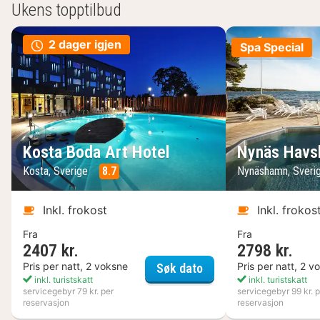
Ukens topptilbud
2 dager igjen
Spa Special
Kosta Boda Art Hotel
Nynäs Havs
Kosta, Sverige
8.7
Nynäshamn, Sveri
Inkl. frokost
Inkl. frokos
Fra
Fra
2407 kr.
2798 kr.
Kosta Boda Art Hotel
Pris per natt, 2 voksne
Pris per natt, 2 v
Søk dato
inkl. turistskatt
inkl. turistskatt
servicegebyr 79 kr. per
servicegebyr 99 kr. p
reservasjon
reservasjon