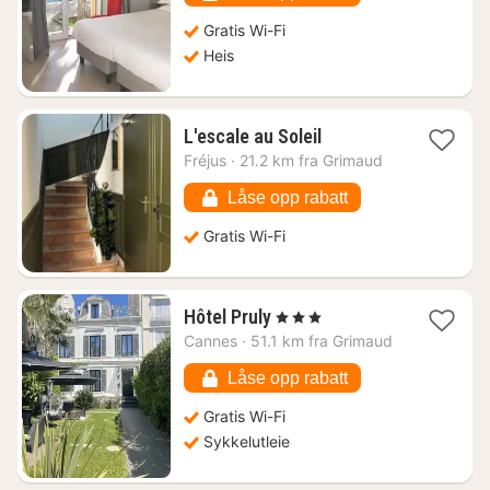
kr.
Gratis Wi-Fi
Heis
1
L'escale au Soleil
natt
Fréjus
·
21.2 km fra Grimaud
fra
2078
Låse opp rabatt
kr.
Gratis Wi-Fi
1
Hôtel Pruly
, 3 Stjerner
natt
Cannes
·
51.1 km fra Grimaud
fra
2593
Låse opp rabatt
kr.
Gratis Wi-Fi
Sykkelutleie