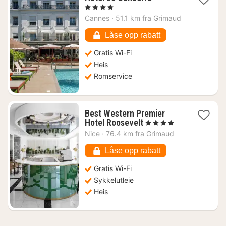
natt
, 4 Stjerner
fra
Cannes
·
51.1 km fra Grimaud
4414
kr.
Låse opp rabatt
Gratis Wi-Fi
Heis
Romservice
Best Western Premier
1
Hotel Roosevelt
, 4 Stjerner
natt
Nice
·
76.4 km fra Grimaud
fra
2457
Låse opp rabatt
kr.
Gratis Wi-Fi
Sykkelutleie
Heis