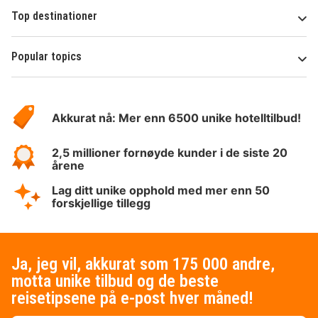
Top destinationer
Popular topics
Om
Hotelspecials
Akkurat nå: Mer enn 6500 unike hotelltilbud!
2,5 millioner fornøyde kunder i de siste 20
årene
Lag ditt unike opphold med mer enn 50
forskjellige tillegg
Ja, jeg vil, akkurat som 175 000 andre,
motta unike tilbud og de beste
reisetipsene på e-post hver måned!