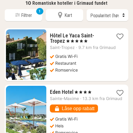
10
Romantiske hoteller i Grimaud fundet
1
Filtrer
Kart
Hôtel Le Yaca Saint-
1
Tropez
, 5 Stjerner
natt
Saint-Tropez
·
9.7 km fra Grimaud
fra
11929
Gratis Wi-Fi
kr.
Restaurant
Romservice
1
Eden Hotel
, 4 Stjerner
natt
Sainte-Maxime
·
13.3 km fra Grimaud
fra
4131
Låse opp rabatt
kr.
Gratis Wi-Fi
Heis
Romservice