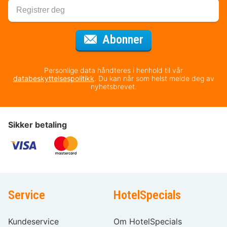
for nyhetsbrevet
Abonner
Personlige data håndteres i henhold til vår
databeskyttelsespolitikk
. Du kan når som helst melde deg av
nyhetsbrevet.
Sikker betaling
Service
HotelSpecials
Kundeservice
Om HotelSpecials