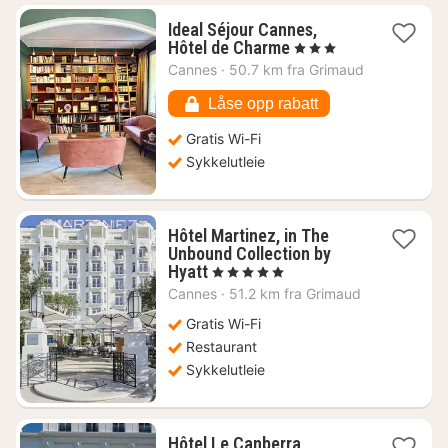
Ideal Séjour Cannes,
1
Hôtel de Charme
, 3 Stjerner
natt
Cannes
·
50.7 km fra Grimaud
fra
1386
Låse opp rabatt
kr.
Gratis Wi-Fi
Sykkelutleie
Hôtel Martinez, in The
Unbound Collection by
1
Hyatt
, 5 Stjerner
natt
Cannes
·
51.2 km fra Grimaud
fra
10410
Gratis Wi-Fi
kr.
Restaurant
Sykkelutleie
1
Hôtel Le Canberra