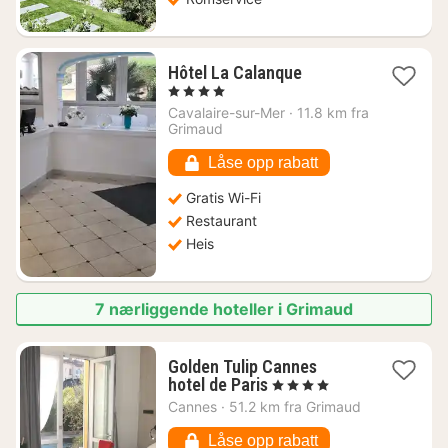
1
Hôtel La Calanque
natt
, 4 Stjerner
fra
Cavalaire-sur-Mer
·
11.8 km fra
4720
Grimaud
kr.
Låse opp rabatt
Gratis Wi-Fi
Restaurant
Heis
7 nærliggende hoteller i Grimaud
Golden Tulip Cannes
1
hotel de Paris
, 4 Stjerner
natt
Cannes
·
51.2 km fra Grimaud
fra
2323
Låse opp rabatt