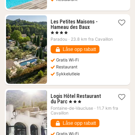
Les Petites Maisons -
1
Hameau des Baux
natt
, 4 Stjerner
fra
Paradou
·
23.8 km fra Cavaillon
4306
kr.
Låse opp rabatt
Gratis Wi-Fi
Restaurant
Sykkelutleie
Logis Hôtel Restaurant
1
du Parc
, 3 Stjerner
natt
Fontaine-de-Vaucluse
·
11.7 km fra
fra
Cavaillon
1025
kr.
Låse opp rabatt
Gratis Wi-Fi