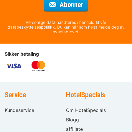
for nyhetsbrevet
Abonner
Personlige data håndteres i henhold til vår
databeskyttelsespolitikk
. Du kan når som helst melde deg av
nyhetsbrevet.
Sikker betaling
Service
HotelSpecials
Kundeservice
Om HotelSpecials
Blogg
affiliate