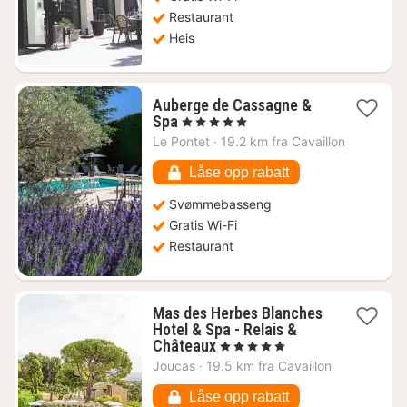
Restaurant
Heis
Auberge de Cassagne &
1
Spa
, 5 Stjerner
natt
Le Pontet
·
19.2 km fra Cavaillon
fra
2880
Låse opp rabatt
kr.
Svømmebasseng
Gratis Wi-Fi
Restaurant
Mas des Herbes Blanches
Hotel & Spa - Relais &
1
Châteaux
, 5 Stjerner
natt
Joucas
·
19.5 km fra Cavaillon
fra
4269
Låse opp rabatt