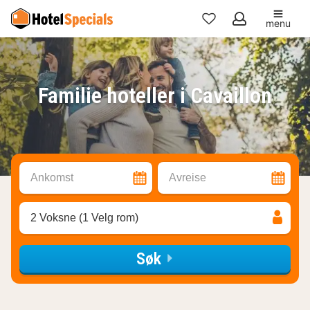
menu
Mine
favoritter
Familie hoteller i Cavaillon
Ankomst
Avreise
2 Voksne (1 Velg rom)
Søk