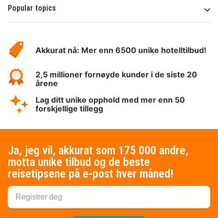
Popular topics
Om
Hotelspecials
Akkurat nå: Mer enn 6500 unike hotelltilbud!
2,5 millioner fornøyde kunder i de siste 20
årene
Lag ditt unike opphold med mer enn 50
forskjellige tillegg
Ja, jeg vil, akkurat som 175 000 andre,
motta unike tilbud og de beste
reisetipsene på e-post hver måned!