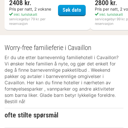
2408 kr.
2800 kr.
Kosta Boda Art Hotel
Pris per natt, 2 voksne
Pris per natt, 2 v
Søk dato
inkl. turistskatt
inkl. turistskatt
servicegebyr 79 kr. per
servicegebyr 99 kr. p
reservasjon
reservasjon
Worry-free familieferie i Cavaillon
Er du ute etter barnevennlig familiehotell i Cavaillon?
Vi ønsker hele familien å nyte, og gjør det enkelt for
deg å finne barnevennlige pakketilbud . Weekend
pakker og avtaler i barnevennlige omgivelser i
Cavaillon. Her kan du finne hoteller i nærheten av
fornøyelsesparker , vannparker og andre aktiviteter
som barna liker. Glade barn betyr lykkelige foreldre.
Bestill nå!
ofte stilte spørsmål