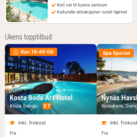
Kort vei til byens sentrum
Kulturelle attraksjoner rundt hjørnet
Ukens topptilbud
Kun
18:46:07
Spa Special
Kosta Boda Art Hotel
Nynäs Havs
Kosta, Sverige
8.7
Nynäshamn, Sveri
Inkl. frokost
Inkl. frokos
Fra
Fra