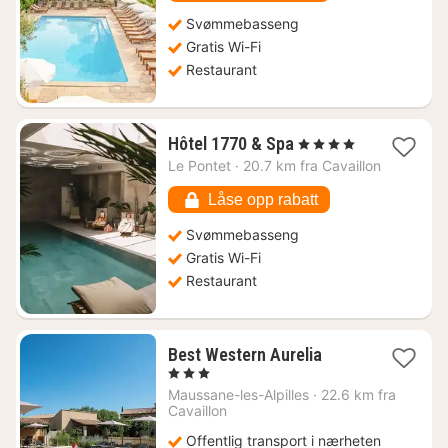
kr.
Svømmebasseng
Gratis Wi-Fi
Restaurant
1
Hôtel 1770 & Spa
, 4 Stjerner
natt
Le Pontet
·
20.7 km fra Cavaillon
fra
1479
Låse opp rabatt
kr.
Svømmebasseng
Gratis Wi-Fi
Restaurant
1
Best Western Aurelia
natt
, 3 Stjerner
fra
Maussane-les-Alpilles
·
22.6 km fra
1289
Cavaillon
kr.
Offentlig transport i nærheten