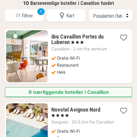
10
Barnevennlige hoteller i Cavaillon fundet
1
Filtrer
Kart
ibis Cavaillon Portes du
1
Luberon
, 3 Stjerner
natt
Cavaillon
·
2 km fra sentrum
fra
747
Gratis Wi-Fi
kr.
Restaurant
Heis
9 nærliggende hoteller i Cavaillon
1
Novotel Avignon Nord
natt
, 4 Stjerner
fra
Sorgues
·
20.6 km fra Cavaillon
1250
kr.
Gratis Wi-Fi