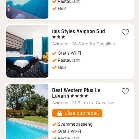
Restaurant
Heis
1
ibis Styles Avignon Sud
natt
, 3 Stjerner
fra
Avignon
·
18.6 km fra Cavaillon
1048
kr.
Gratis Wi-Fi
Restaurant
Heis
Best Western Plus Le
1
Lavarin
, 4 Stjerner
natt
Avignon
·
21.3 km fra Cavaillon
fra
1062
Låse opp rabatt
kr.
Svømmebasseng
Gratis Wi-Fi
Restaurant