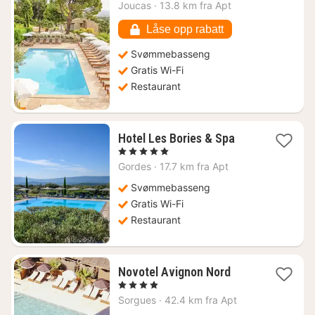
natt
Joucas
·
13.8 km fra Apt
fra
4343
Låse opp rabatt
kr.
Svømmebasseng
Gratis Wi-Fi
Restaurant
1
Hotel Les Bories & Spa
natt
, 5 Stjerner
fra
Gordes
·
17.7 km fra Apt
5360
kr.
Svømmebasseng
Gratis Wi-Fi
Restaurant
1
Novotel Avignon Nord
natt
, 4 Stjerner
fra
Sorgues
·
42.4 km fra Apt
1252