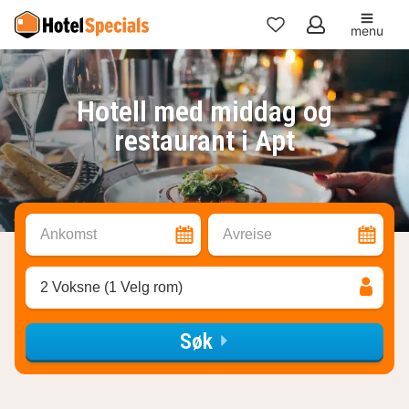
menu
Mine
favoritter
Hotell med middag og
restaurant i Apt
Ankomst
Avreise
2 Voksne (1 Velg rom)
Søk