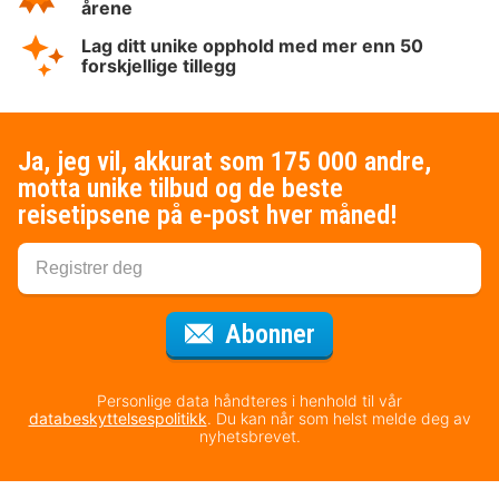
årene
Lag ditt unike opphold med mer enn 50
forskjellige tillegg
Ja, jeg vil, akkurat som 175 000 andre,
motta unike tilbud og de beste
reisetipsene på e-post hver måned!
for nyhetsbrevet
Abonner
Personlige data håndteres i henhold til vår
databeskyttelsespolitikk
. Du kan når som helst melde deg av
nyhetsbrevet.