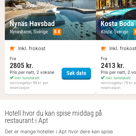
Nynäs Havsbad
Kosta Boda 
Nynäshamn, Sverige
8.8
Kosta, Sverige
Inkl. frokost
Inkl. frokos
Fra
Fra
2805 kr.
2413 kr.
Nynäs Havsbad
Pris per natt, 2 voksne
Pris per natt, 2 v
Søk dato
inkl. turistskatt
inkl. turistskatt
servicegebyr 99 kr. per
servicegebyr 79 kr. p
reservasjon
reservasjon
Hotell hvor du kan spise middag på
restaurant i Apt
Det er mange hoteller i Apt hvor dere kan spise