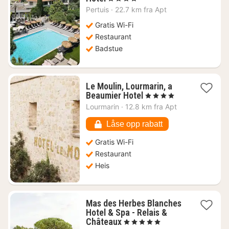
natt
Pertuis
·
22.7 km fra Apt
fra
1503
Gratis Wi-Fi
kr.
Restaurant
Badstue
Le Moulin, Lourmarin, a
1
Beaumier Hotel
, 4 Stjerner
natt
Lourmarin
·
12.8 km fra Apt
fra
4820
Låse opp rabatt
kr.
Gratis Wi-Fi
Restaurant
Heis
Mas des Herbes Blanches
Hotel & Spa - Relais &
1
Châteaux
, 5 Stjerner