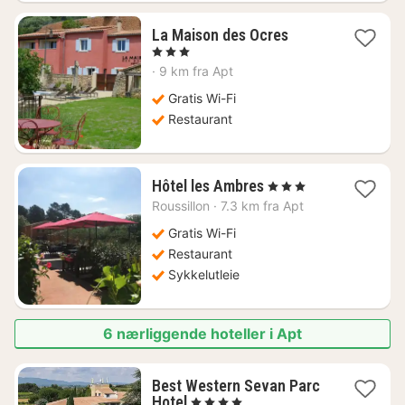
1
La Maison des Ocres
natt
, 3 Stjerner
fra
·
9 km fra Apt
1417
kr.
Gratis Wi-Fi
Restaurant
1
Hôtel les Ambres
, 3 Stjerner
natt
Roussillon
·
7.3 km fra Apt
fra
1291
Gratis Wi-Fi
kr.
Restaurant
Sykkelutleie
6 nærliggende hoteller i Apt
Best Western Sevan Parc
1
Hotel
, 4 Stjerner