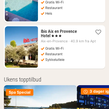
kr.
Gratis Wi-Fi
Restaurant
Heis
Ibis Aix en Provence
1
Hotel
, 3 Stjerner
natt
Aix-en-Provence
·
40.9 km fra Apt
fra
870
Gratis Wi-Fi
kr.
Restaurant
Sykkelutleie
Ukens topptilbud
3 dager ig
Spa Special