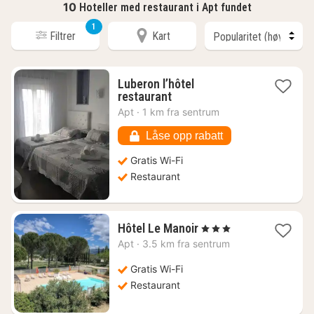
10
Hoteller med restaurant i Apt fundet
1
Filtrer
Kart
Luberon l’hôtel
1
restaurant
natt
Apt
·
1 km fra sentrum
fra
891
Låse opp rabatt
kr.
Gratis Wi-Fi
Restaurant
1
Hôtel Le Manoir
, 3 Stjerner
natt
Apt
·
3.5 km fra sentrum
fra
878
Gratis Wi-Fi
kr.
Restaurant