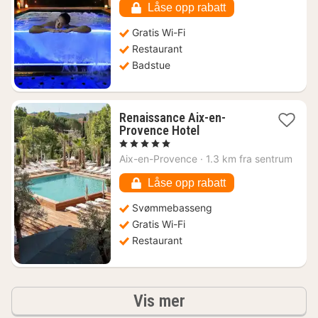
kr.
Låse opp rabatt
Gratis Wi-Fi
Restaurant
Badstue
Renaissance Aix-en-
1
Provence Hotel
natt
, 5 Stjerner
fra
Aix-en-Provence
·
1.3 km fra sentrum
1831
kr.
Låse opp rabatt
Svømmebasseng
Gratis Wi-Fi
Restaurant
Resultater
Vis mer