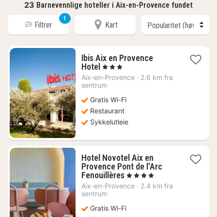
23
Barnevennlige hoteller i Aix-en-Provence fundet
1
Filtrer
Kart
Ibis Aix en Provence
1
Hotel
, 3 Stjerner
natt
Aix-en-Provence
·
2.6 km fra
fra
sentrum
870
Gratis Wi-Fi
kr.
Restaurant
Sykkelutleie
Hotel Novotel Aix en
Provence Pont de l'Arc
1
Fenouillères
, 4 Stjerner
natt
Aix-en-Provence
·
2.4 km fra
fra
sentrum
1479
Gratis Wi-Fi
kr.