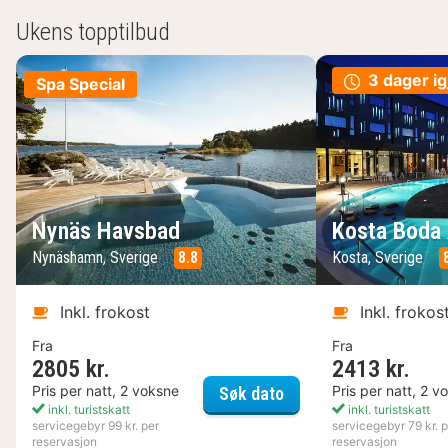
Ukens topptilbud
3 dager ig
Spa Special
Nynäs Havsbad
Kosta Boda 
Nynäshamn, Sverige
8.8
Kosta, Sverige
Inkl. frokost
Inkl. frokos
Fra
Fra
2805 kr.
2413 kr.
Nynäs Havsbad
Pris per natt, 2 voksne
Pris per natt, 2 v
Søk dato
inkl. turistskatt
inkl. turistskatt
servicegebyr 99 kr. per
servicegebyr 79 kr. p
reservasjon
reservasjon