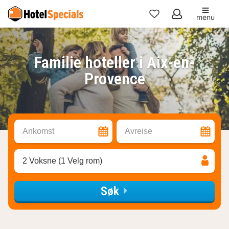
menu
Mine
favoritter
Familie hoteller i Aix-en-
Provence
Ankomst
Avreise
2 Voksne (1 Velg rom)
Søk