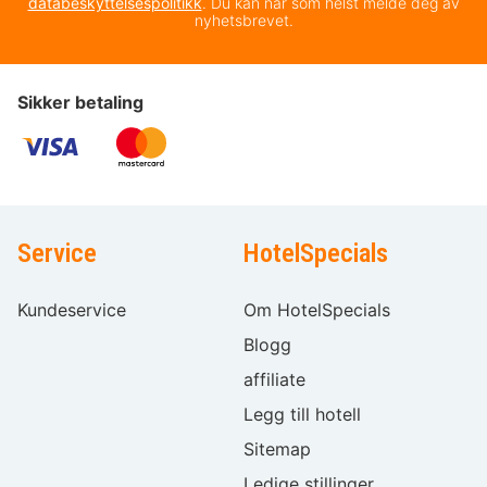
databeskyttelsespolitikk
. Du kan når som helst melde deg av
nyhetsbrevet.
Sikker betaling
Service
HotelSpecials
Kundeservice
Om HotelSpecials
Blogg
affiliate
Legg till hotell
Sitemap
Ledige stillinger