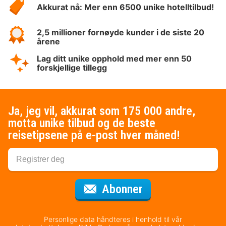
Akkurat nå: Mer enn 6500 unike hotelltilbud!
2,5 millioner fornøyde kunder i de siste 20
årene
Lag ditt unike opphold med mer enn 50
forskjellige tillegg
Ja, jeg vil, akkurat som 175 000 andre,
motta unike tilbud og de beste
reisetipsene på e-post hver måned!
for nyhetsbrevet
Abonner
Personlige data håndteres i henhold til vår