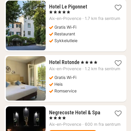
1
Hotel Le Pigonnet
natt
, 5 Stjerner
fra
Aix-en-Provence
·
1.7 km fra sentrum
3165
kr.
Gratis Wi-Fi
Restaurant
Sykkelutleie
1
Hotel Rotonde
, 4 Stjerner
natt
Aix-en-Provence
·
1.2 km fra sentrum
fra
1187
Gratis Wi-Fi
kr.
Heis
Romservice
1
Negrecoste Hotel & Spa
natt
, 4 Stjerner
fra
Aix-en-Provence
·
600 m fra sentrum
1487