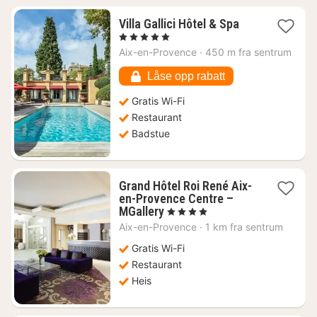
1
Villa Gallici Hôtel & Spa
natt
, 5 Stjerner
fra
Aix-en-Provence
·
450 m fra sentrum
4914
kr.
Låse opp rabatt
Gratis Wi-Fi
Restaurant
Badstue
Grand Hôtel Roi René Aix-
en-Provence Centre –
1
MGallery
, 4 Stjerner
natt
Aix-en-Provence
·
1 km fra sentrum
fra
1946
Gratis Wi-Fi
kr.
Restaurant
Heis