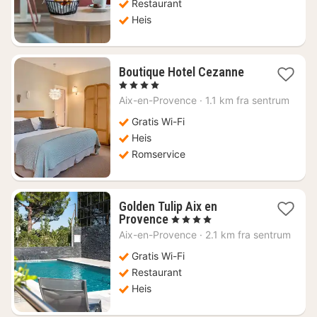
Restaurant
Heis
1
Boutique Hotel Cezanne
natt
, 4 Stjerner
fra
Aix-en-Provence
·
1.1 km fra sentrum
1584
kr.
Gratis Wi-Fi
Heis
Romservice
Golden Tulip Aix en
1
Provence
, 4 Stjerner
natt
Aix-en-Provence
·
2.1 km fra sentrum
fra
1046
Gratis Wi-Fi
kr.
Restaurant
Heis