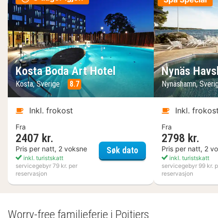
Kosta Boda Art Hotel
Nynäs Havs
Kosta, Sverige
8.7
Nynäshamn, Sveri
Inkl. frokost
Inkl. frokos
Fra
Fra
2407 kr.
2798 kr.
Kosta Boda Art Hotel
Pris per natt, 2 voksne
Pris per natt, 2 v
Søk dato
inkl. turistskatt
inkl. turistskatt
servicegebyr 79 kr. per
servicegebyr 99 kr. p
reservasjon
reservasjon
Worry-free familieferie i Poitiers