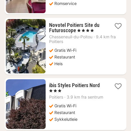
Romservice
Novotel Poitiers Site du
1
Futuroscope
, 4 Stjerner
natt
Chasseneuil-du-Poitou
·
9.4 km fra
fra
Poitiers
1673
Gratis Wi-Fi
kr.
Restaurant
Heis
1
ibis Styles Poitiers Nord
natt
, 3 Stjerner
fra
Poitiers
·
3.9 km fra sentrum
1188
kr.
Gratis Wi-Fi
Restaurant
Sykkelutleie