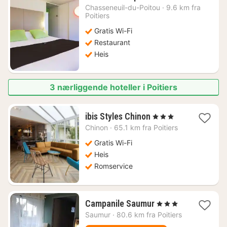
natt
Chasseneuil-du-Poitou
·
9.6 km fra
fra
Poitiers
828
Gratis Wi-Fi
kr.
Restaurant
Heis
3 nærliggende hoteller i Poitiers
1
ibis Styles Chinon
, 3 Stjerner
natt
Chinon
·
65.1 km fra Poitiers
fra
1303
Gratis Wi-Fi
kr.
Heis
Romservice
1
Campanile Saumur
, 3 Stjerner
natt
Saumur
·
80.6 km fra Poitiers
fra