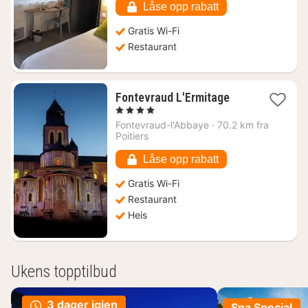
672
Låse opp rabatt
kr.
Gratis Wi-Fi
Restaurant
1
Fontevraud L'Ermitage
natt
, 4 Stjerner
fra
Fontevraud-l'Abbaye
·
70.2 km fra
1325
Poitiers
kr.
Låse opp rabatt
Gratis Wi-Fi
Restaurant
Heis
Ukens topptilbud
3 dager igjen
Spa Special