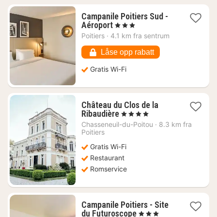
Campanile Poitiers Sud -
1
Aéroport
, 3 Stjerner
natt
Poitiers
·
4.1 km fra sentrum
fra
720
Låse opp rabatt
kr.
Gratis Wi-Fi
Château du Clos de la
1
Ribaudière
, 4 Stjerner
natt
Chasseneuil-du-Poitou
·
8.3 km fra
fra
Poitiers
1586
Gratis Wi-Fi
kr.
Restaurant
Romservice
Campanile Poitiers - Site
1
du Futuroscope
, 3 Stjerner