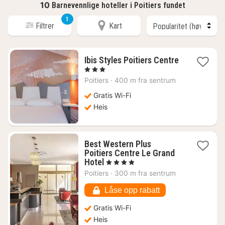
10
Barnevennlige hoteller i Poitiers fundet
1
Filtrer
Kart
Ibis Styles Poitiers Centre
1
, 3 Stjerner
natt
Poitiers
·
400 m fra sentrum
fra
1180
Gratis Wi-Fi
kr.
Heis
Best Western Plus
Poitiers Centre Le Grand
1
Hotel
, 4 Stjerner
natt
Poitiers
·
300 m fra sentrum
fra
939
Låse opp rabatt
kr.
Gratis Wi-Fi
Heis