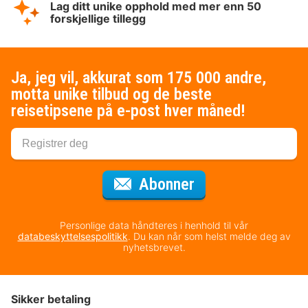
Lag ditt unike opphold med mer enn 50
forskjellige tillegg
Ja, jeg vil, akkurat som 175 000 andre,
motta unike tilbud og de beste
reisetipsene på e-post hver måned!
for nyhetsbrevet
Abonner
Personlige data håndteres i henhold til vår
databeskyttelsespolitikk
. Du kan når som helst melde deg av
nyhetsbrevet.
Sikker betaling