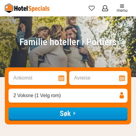
menu
Mine
favoritter
Familie hoteller i Poitiers
Ankomst
Avreise
2 Voksne (1 Velg rom)
Søk