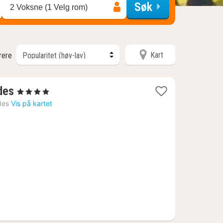
Søk
2 Voksne (1 Velg rom)
Kart
trere
1
des
, 4 Stjerner
natt
des
Vis på kartet
fra
981
kr.