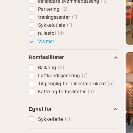
Innendørs svømmebasseng
(1)
Parkering
(3)
treningssenter
(1)
Sykkelutleie
(1)
rullestol
(4)
Fasiliteter
Vis mer
Romfasiliteter
Balkong
(5)
Luftkondisjonering
(7)
Tilgjenglig for rullestolbrukere
(5)
Kaffe og te fasiliteter
(5)
Egnet for
Sykkelferie
(1)