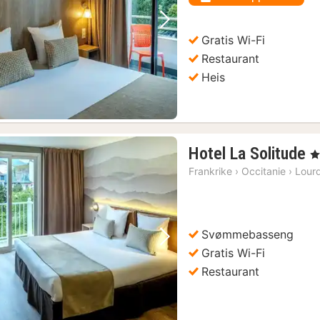
kr.
Forrige bilde
Neste bilde
Gratis Wi-Fi
Restaurant
Heis
1
Hotel La Solitude
, 
n
Frankrike
›
Occitanie
›
Lour
f
8
k
Svømmebasseng
Forrige bilde
Neste bilde
Gratis Wi-Fi
Restaurant