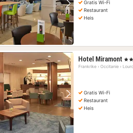
Gratis Wi-Fi
Forrige bilde
Neste bilde
Restaurant
Heis
1
Hotel Miramont
, 4 St
nat
Frankrike
›
Occitanie
›
Lour
fra
75
kr.
Gratis Wi-Fi
Forrige bilde
Neste bilde
Restaurant
Heis