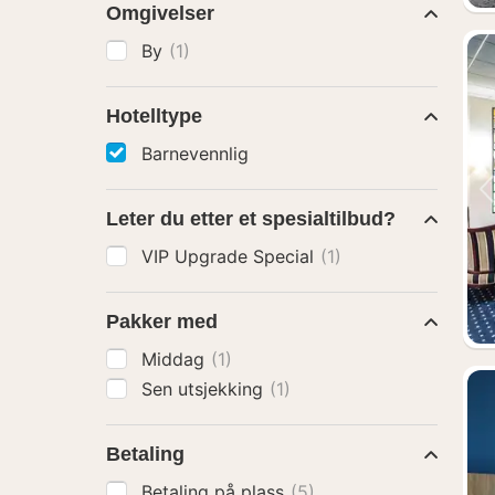
Omgivelser
By
(1)
Hotelltype
Barnevennlig
Leter du etter et spesialtilbud?
VIP Upgrade Special
(1)
Pakker med
Middag
(1)
Sen utsjekking
(1)
Betaling
Betaling på plass
(5)