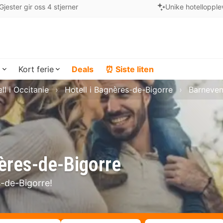
Gjester gir oss 4 stjerner
Unike hotellopple
a
Kort ferie
Deals
⏰ Siste liten
ll i Occitanie
Hotell i Bagnères-de-Bigorre
Barneven
nères-de-Bigorre
s-de-Bigorre!