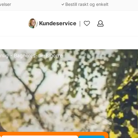
velser
Bestill raskt og enkelt
Kundeservice
Mine
favoritter
nlig - Bagnères-de-Bigorre