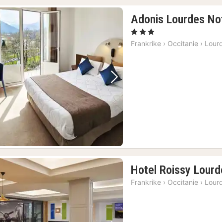
Adonis Lourdes No
, 3 Stjerner
Frankrike
›
Occitanie
›
Lour
Forrige bilde
Neste bilde
Hotel Roissy Lourd
Frankrike
›
Occitanie
›
Lour