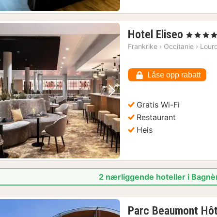
1
Hotel Eliseo
, 4 Stjerner
natt
Frankrike
›
Occitanie
›
Lour
fra
1073
Låse opp rabatt
kr.
Forrige bilde
Neste bilde
Gratis Wi-Fi
Restaurant
Heis
2 nærliggende hoteller i Bagn
Parc Beaumont Hôt