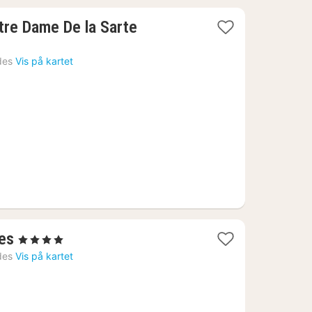
1
tre Dame De la Sarte
natt
fra
des
Vis på kartet
496
kr.
1
es
, 4 Stjerner
natt
des
Vis på kartet
fra
1031
kr.