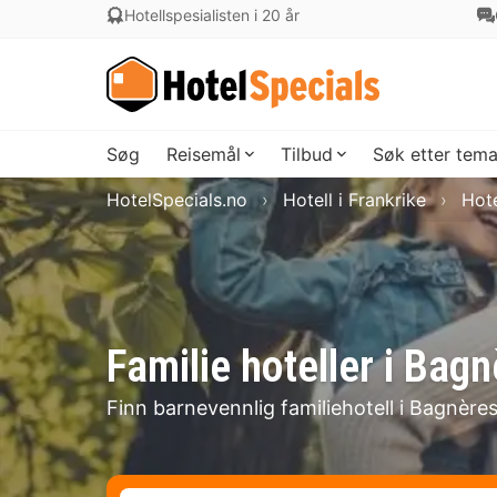
Hotellspesialisten i 20 år
Søg
Reisemål
Tilbud
Søk etter tem
HotelSpecials.no
Hotell i Frankrike
Hote
Familie hoteller i Bag
Finn barnevennlig familiehotell i Bagnère