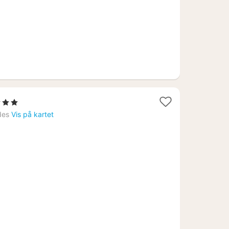
jerner
t
des
Vis på kartet
3