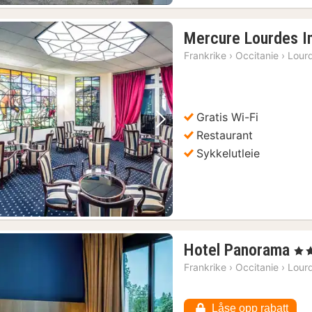
Mercure Lourdes I
Frankrike
›
Occitanie
›
Lour
Gratis Wi-Fi
Forrige bilde
Neste bilde
Restaurant
Sykkelutleie
1
Hotel Panorama
, 4 S
na
Frankrike
›
Occitanie
›
Lour
fr
10
Låse opp rabatt