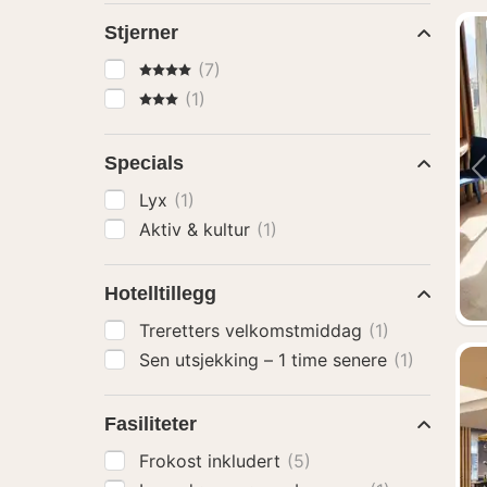
Stjerner
4 Stjerner
(7)
3 Stjerner
(1)
Specials
Lyx
(1)
Aktiv & kultur
(1)
Hotelltillegg
Treretters velkomstmiddag
(1)
Sen utsjekking – 1 time senere
(1)
Fasiliteter
Frokost inkludert
(5)