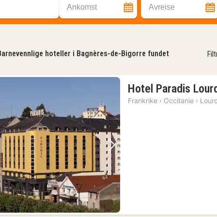
Ankomst
Avreise
Barnevennlige hoteller i Bagnères-de-Bigorre fundet
Fil
Hotel Paradis Lour
Frankrike
›
Occitanie
›
Lour
Forrige bilde
Neste bilde