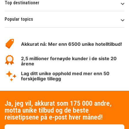
Top destinationer
Popular topics
Om
Hotelspecials
Akkurat nå: Mer enn 6500 unike hotelltilbud!
2,5 millioner fornøyde kunder i de siste 20
årene
Lag ditt unike opphold med mer enn 50
forskjellige tillegg
Ja, jeg vil, akkurat som 175 000 andre,
motta unike tilbud og de beste
reisetipsene på e-post hver måned!