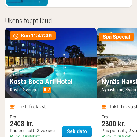
Ukens topptilbud
Kun
11:47:45
Spa Special
Kosta Boda Art Hotel
Nynäs Havs
Kosta, Sverige
8.7
Nynäshamn, Sveri
Inkl. frokost
Inkl. frokos
Fra
Fra
2408 kr.
2800 kr.
Kosta Boda Art Hotel
Pris per natt, 2 voksne
Pris per natt, 2 v
Søk dato
inkl. turistskatt
inkl. turistskatt