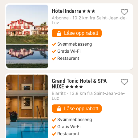
1
Hôtel Indarra
, 3 Stjerner
natt
Arbonne
·
10.2 km fra Saint-Jean-de-
fra
Luz
4570
kr.
Låse opp rabatt
Svømmebasseng
Gratis Wi-Fi
Restaurant
Grand Tonic Hotel & SPA
1
NUXE
, 4 Stjerner
natt
Biarritz
·
13.8 km fra Saint-Jean-de-
fra
Luz
2690
kr.
Låse opp rabatt
Svømmebasseng
Gratis Wi-Fi
Restaurant