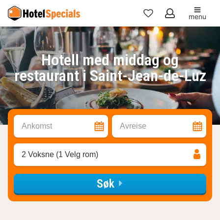
menu
Mine
favoritter
Hotell med middag og
restaurant i Saint-Jean-de-Luz
Ankomst
Avreise
2 Voksne (1 Velg rom)
Søk