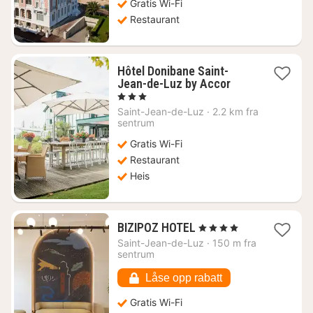
Gratis Wi-Fi
Restaurant
Hôtel Donibane Saint-
1
Jean-de-Luz by Accor
natt
, 3 Stjerner
fra
Saint-Jean-de-Luz
·
2.2 km fra
2331
sentrum
kr.
Gratis Wi-Fi
Restaurant
Heis
1
BIZIPOZ HOTEL
, 4 Stjerner
natt
Saint-Jean-de-Luz
·
150 m fra
fra
sentrum
3369
kr.
Låse opp rabatt
Gratis Wi-Fi