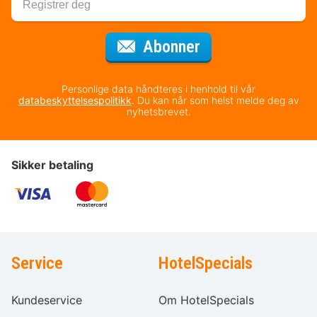
for nyhetsbrevet
Abonner
Personlige data håndteres i henhold til vår
databeskyttelsespolitikk
. Du kan når som helst melde deg av
nyhetsbrevet.
Sikker betaling
Service
HotelSpecials
Kundeservice
Om HotelSpecials