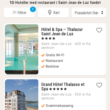
10
Hoteller med restaurant i Saint-Jean-de-Luz fundet
1
Filtrer
Kart
Hôtel & Spa – Thalazur
1
Saint Jean de Luz
natt
, 4 Stjerner
fra
Saint-Jean-de-Luz
·
400 m fra
3756
sentrum
kr.
Gratis Wi-Fi
Restaurant
Badstue
Grand Hôtel Thalasso et
1
Spa
, 5 Stjerner
natt
Saint-Jean-de-Luz
·
550 m fra
fra
sentrum
3778
Svømmebasseng
kr.