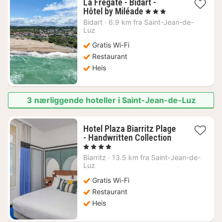
La Frégate - Bidart -
1
Hôtel by Miléade
, 3 Stjerner
natt
Bidart
·
6.9 km fra Saint-Jean-de-
fra
Luz
3104
Gratis Wi-Fi
kr.
Restaurant
Heis
3 nærliggende hoteller i Saint-Jean-de-Luz
Hotel Plaza Biarritz Plage
1
- Handwritten Collection
natt
, 4 Stjerner
fra
Biarritz
·
13.5 km fra Saint-Jean-de-
3504
Luz
kr.
Gratis Wi-Fi
Restaurant
Heis