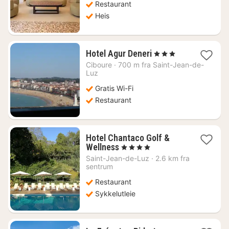
Restaurant
Heis
1
Hotel Agur Deneri
, 3 Stjerner
natt
Ciboure
·
700 m fra Saint-Jean-de-
fra
Luz
1954
Gratis Wi-Fi
kr.
Restaurant
Hotel Chantaco Golf &
1
Wellness
, 4 Stjerner
natt
Saint-Jean-de-Luz
·
2.6 km fra
fra
sentrum
3239
Restaurant
kr.
Sykkelutleie