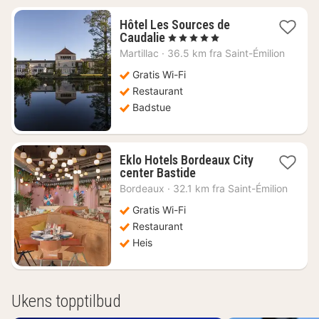
Hôtel Les Sources de
1
Caudalie
, 5 Stjerner
natt
Martillac
·
36.5 km fra Saint-Émilion
fra
4485
Gratis Wi-Fi
kr.
Restaurant
Badstue
Eklo Hotels Bordeaux City
1
center Bastide
natt
Bordeaux
·
32.1 km fra Saint-Émilion
fra
522
Gratis Wi-Fi
kr.
Restaurant
Heis
Ukens topptilbud