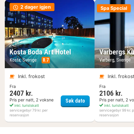
2 dager igjen
Spa Special
Kosta Boda Art Hotel
Varbergs Ku
Kosta, Sverige
8.7
Varberg, Sverige
Inkl. frokost
Inkl. frokos
Fra
Fra
2407 kr.
2106 kr.
Kosta Boda Art Hotel
Pris per natt, 2 voksne
Pris per natt, 2 v
Søk dato
inkl. turistskatt
inkl. turistskatt
servicegebyr 79 kr. per
servicegebyr 99 kr. p
reservasjon
reservasjon