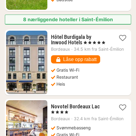
8 nærliggende hoteller i Saint-Émilion
Hôtel Burdigala by
1
Inwood Hotels
, 5 Stjerner
natt
Bordeaux
·
34.5 km fra Saint-Émilion
fra
1780
Låse opp rabatt
kr.
Gratis Wi-Fi
Restaurant
Heis
1
Novotel Bordeaux Lac
natt
, 4 Stjerner
fra
Bordeaux
·
32.4 km fra Saint-Émilion
1035
kr.
Svømmebasseng
Gratis Wi-Fi