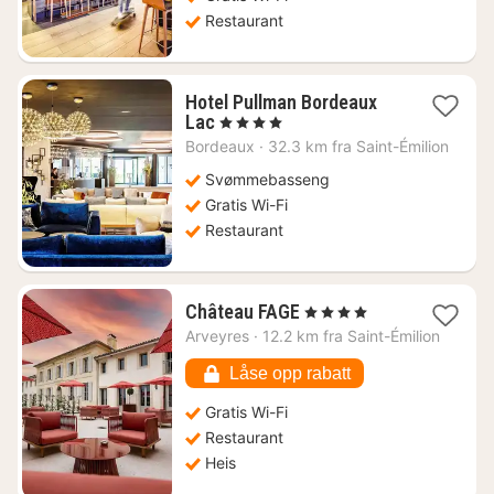
Restaurant
Hotel Pullman Bordeaux
1
Lac
, 4 Stjerner
natt
Bordeaux
·
32.3 km fra Saint-Émilion
fra
1022
Svømmebasseng
kr.
Gratis Wi-Fi
Restaurant
1
Château FAGE
, 4 Stjerner
natt
Arveyres
·
12.2 km fra Saint-Émilion
fra
2633
Låse opp rabatt
kr.
Gratis Wi-Fi
Restaurant
Heis