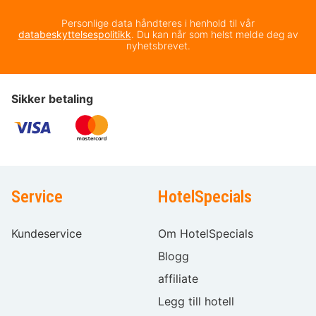
Personlige data håndteres i henhold til vår
databeskyttelsespolitikk
. Du kan når som helst melde deg av
nyhetsbrevet.
Sikker betaling
Service
HotelSpecials
Kundeservice
Om HotelSpecials
Blogg
affiliate
Legg till hotell