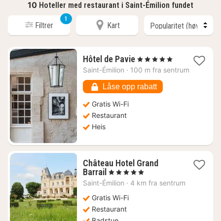
10
Hoteller med restaurant i Saint-Émilion fundet
1
Filtrer
Kart
1
Hôtel de Pavie
, 5 Stjerner
natt
Saint-Émilion
·
100 m fra sentrum
fra
6480
Låse opp rabatt
kr.
Gratis Wi-Fi
Restaurant
Heis
Château Hotel Grand
1
Barrail
, 5 Stjerner
natt
Saint-Émilion
·
4 km fra sentrum
fra
3927
Gratis Wi-Fi
kr.
Restaurant
Badstue