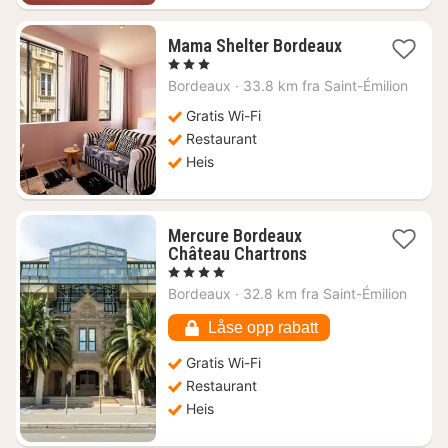
1
Mama Shelter Bordeaux
natt
, 3 Stjerner
fra
Bordeaux
·
33.8 km fra Saint-Émilion
1048
kr.
Gratis Wi-Fi
Restaurant
Heis
Mercure Bordeaux
1
Château Chartrons
natt
, 4 Stjerner
fra
Bordeaux
·
32.8 km fra Saint-Émilion
980
kr.
Låse opp rabatt
Gratis Wi-Fi
Restaurant
Heis