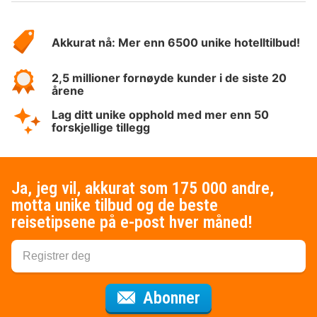
Om
Hotelspecials
Akkurat nå: Mer enn 6500 unike hotelltilbud!
2,5 millioner fornøyde kunder i de siste 20
årene
Lag ditt unike opphold med mer enn 50
forskjellige tillegg
Ja, jeg vil, akkurat som 175 000 andre,
motta unike tilbud og de beste
reisetipsene på e-post hver måned!
for nyhetsbrevet
Abonner