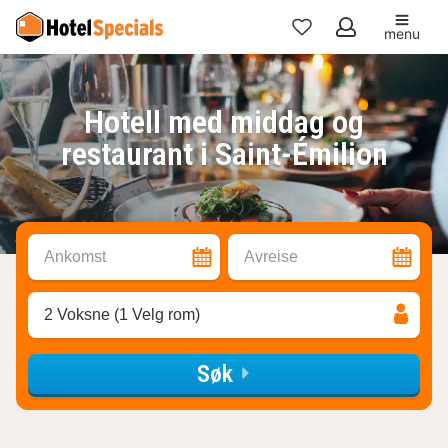
menu
Mine
favoritter
Hotell med middag og
restaurant i Saint-Émilion
Ankomst
Avreise
2 Voksne (1 Velg rom)
Søk