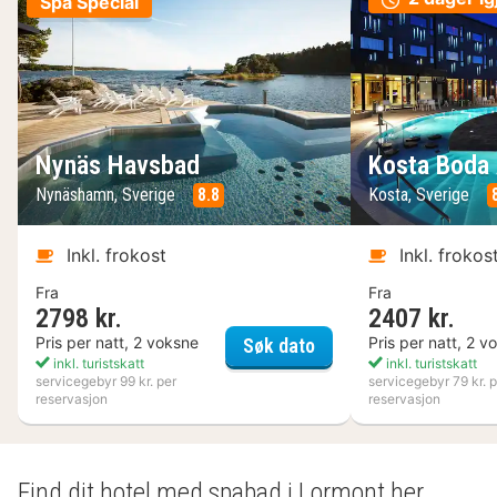
Spa Special
Nynäs Havsbad
Kosta Boda 
Nynäshamn, Sverige
8.8
Kosta, Sverige
Inkl. frokost
Inkl. frokos
Fra
Fra
2798 kr.
2407 kr.
Nynäs Havsbad
Pris per natt, 2 voksne
Pris per natt, 2 v
Søk dato
inkl. turistskatt
inkl. turistskatt
servicegebyr 99 kr. per
servicegebyr 79 kr. p
reservasjon
reservasjon
Find dit hotel med spabad i Lormont her