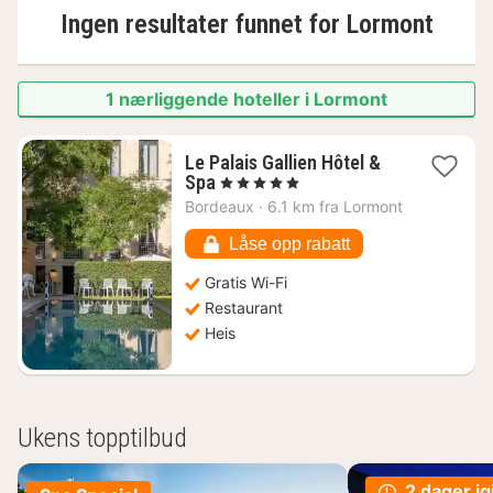
Ingen resultater funnet for
Lormont
1 nærliggende hoteller i Lormont
Le Palais Gallien Hôtel &
1
Spa
, 5 Stjerner
natt
Bordeaux
·
6.1 km fra Lormont
fra
4309
Låse opp rabatt
kr.
Gratis Wi-Fi
Restaurant
Heis
Ukens topptilbud
2 dager ig