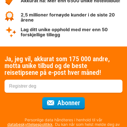
Akkurat nå: Mer enn 6500 unike hotelltilbud!
2,5 millioner fornøyde kunder i de siste 20
årene
Lag ditt unike opphold med mer enn 50
forskjellige tillegg
Ja, jeg vil, akkurat som 175 000 andre,
motta unike tilbud og de beste
reisetipsene på e-post hver måned!
for nyhetsbrevet
Abonner
Personlige data håndteres i henhold til vår
databeskyttelsespolitikk
. Du kan når som helst melde deg av