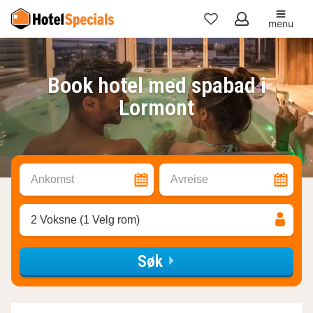
menu
Mine
favoritter
Book hotel med spabad i
Lormont
Ankomst
Avreise
2 Voksne (1 Velg rom)
Søk