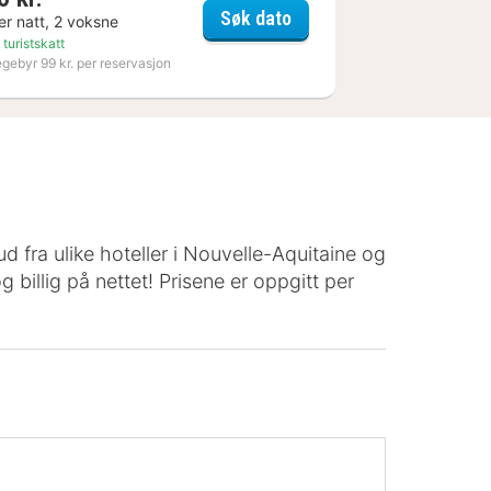
ad
Varbergs Kusthotell
Søk dato
er natt, 2 voksne
 turistskatt
egebyr 99 kr. per reservasjon
d fra ulike hoteller i Nouvelle-Aquitaine og
g billig på nettet! Prisene er oppgitt per