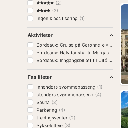
5 Stjerner
(2)
4 Stjerner
(2)
Ingen klassifisering
(1)
Aktiviteter
Bordeau
Fasiliteter
Innendørs svømmebasseng
(1)
utendørs svømmebasseng
(4)
Sauna
(3)
Parkering
(4)
treningssenter
(2)
Sykkelutleie
(3)