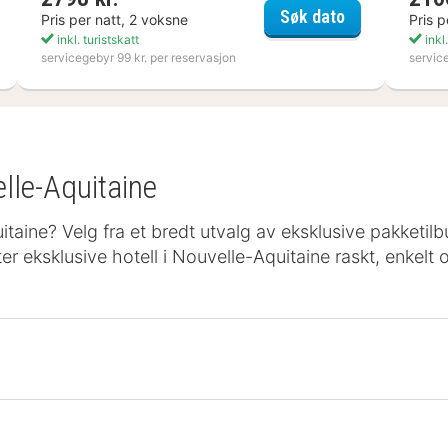
ta Boda Art Hotel
Nynäs Havsb
Søk dato
Pris per natt, 2 voksne
Pris p
inkl. turistskatt
inkl.
servicegebyr 99 kr. per reservasjon
servic
lle-Aquitaine
taine? Velg fra et bredt utvalg av eksklusive pakketilbu
er eksklusive hotell i Nouvelle-Aquitaine raskt, enkelt o