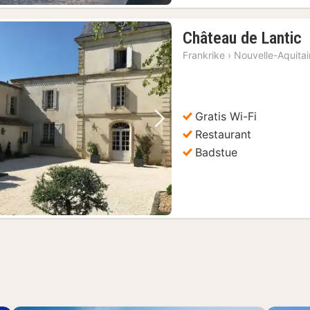
1
Château de Lantic
n
Frankrike
›
Nouvelle-Aquita
f
1
k
Gratis Wi-Fi
Forrige bilde
Neste bilde
Restaurant
Badstue