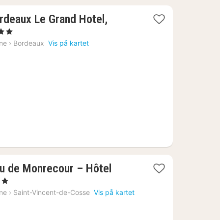
ordeaux Le Grand Hotel,
r
ine
›
Bordeaux
Vis på kartet
u de Monrecour – Hôtel
ner
ine
›
Saint-Vincent-de-Cosse
Vis på kartet