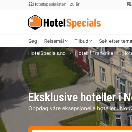
Hotellspesialisten i 20 år
Søg
Reisemål
Tilbud
Søk etter tem
HotelSpecials.no
Hotell i Frankrike
Hote
Eksklusive hoteller i 
Oppdag våre eksepsjonelle hoteller i Nouv