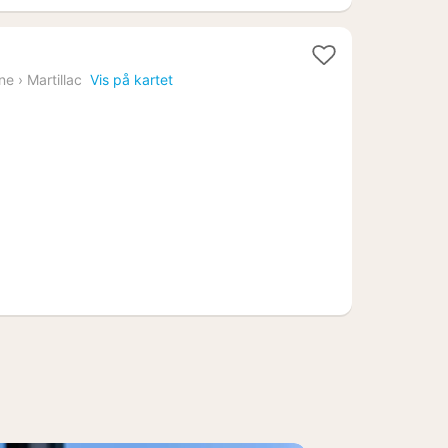
att
ine
›
Martillac
Vis på kartet
ra
164
r.