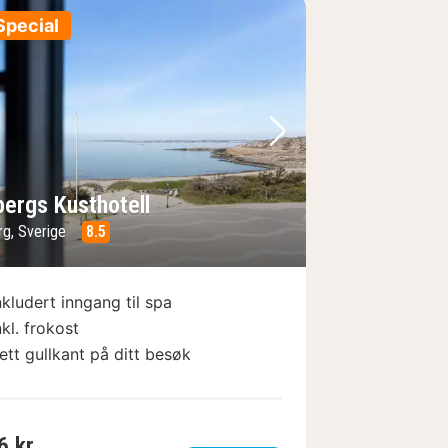
Special
e
rrige bilde
Neste bilde
bergs Kusthotell
rg, Sverige
8.5
nkludert inngang til spa
nkl. frokost
ett gullkant på ditt besøk
6 kr.