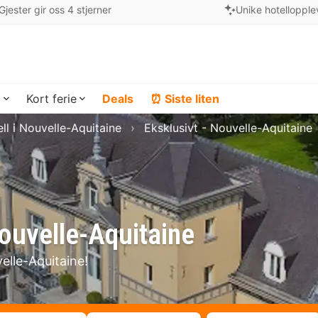
Gjester gir oss 4 stjerner
Unike hotellopple
a
Kort ferie
Deals
⏰ Siste liten
ll i Nouvelle-Aquitaine
Eksklusivt - Nouvelle-Aquitaine
Nouvelle-Aquitaine
elle-Aquitaine!