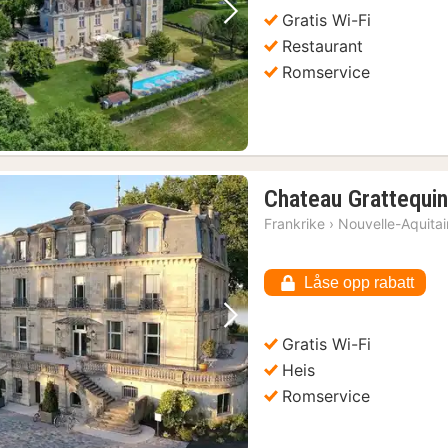
kr.
Gratis Wi-Fi
Forrige bilde
Neste bilde
Restaurant
Romservice
Chateau Grattequi
Frankrike
›
Nouvelle-Aquita
Låse opp rabatt
Forrige bilde
Neste bilde
Gratis Wi-Fi
Heis
Romservice