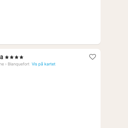
1
na
, 4 Stjerner
natt
ine
›
Blanquefort
Vis på kartet
fra
2008
kr.