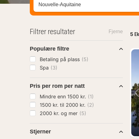
Søk hotell, region eller by
Filtrer resultater
Fjerne
5
Ek
Populære filtre
Betaling på plass
(5)
Spa
(3)
Pris per rom per natt
Mindre enn 1500 kr.
(1)
1500 kr. til 2000 kr.
(2)
2000 kr. og mer
(5)
Stjerner