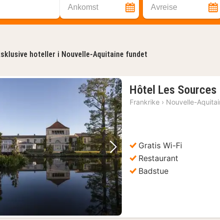
Ankomst
Avreise
sklusive hoteller i Nouvelle-Aquitaine fundet
Hôtel Les Sources 
Frankrike
›
Nouvelle-Aquita
Gratis Wi-Fi
Forrige bilde
Neste bilde
Restaurant
Badstue