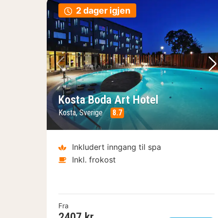
2 dager igjen
Forrige bilde
Ne
Kosta Boda Art Hotel
Kosta, Sverige
8.7
Inkludert inngang til spa
Inkl. frokost
Fra
2407 kr.