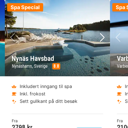
Spa Special
Spa 
ste bilde
Forrige bilde
Neste bild
Fo
Nynäs Havsbad
Var
Nynäshamn, Sverige
8.8
Varbe
Inkludert inngang til spa
I
Inkl. frokost
I
Sett gullkant på ditt besøk
S
Fra
Fra
2798 kr.
210