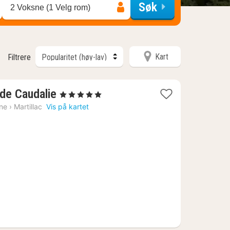
Søk
2 Voksne (1 Velg rom)
Kart
Filtrere
1
de Caudalie
, 5 Stjerner
natt
ine
›
Martillac
Vis på kartet
fra
4485
kr.