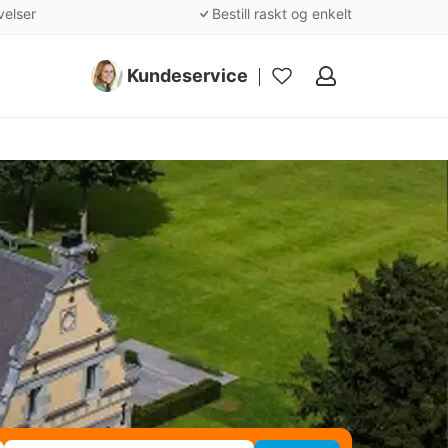
velser
Bestill raskt og enkelt
Kundeservice
Mine
favoritter