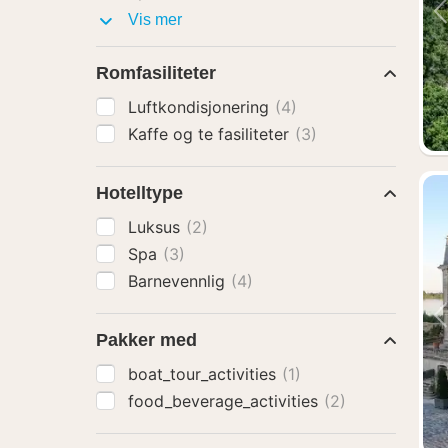
Fasiliteter
Vis mer
Romfasiliteter
Luftkondisjonering
(4)
Kaffe og te fasiliteter
(3)
Hotelltype
Luksus
(2)
Spa
(3)
Barnevennlig
(4)
Pakker med
boat_tour_activities
(1)
food_beverage_activities
(2)