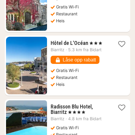
4666
kr.
Gratis Wi-Fi
Restaurant
Heis
1
Hôtel de L'Océan
, 3 Stjerner
natt
Biarritz
·
5.3 km fra Bidart
fra
2723
Låse opp rabatt
kr.
Gratis Wi-Fi
Restaurant
Heis
Radisson Blu Hotel,
1
Biarritz
, 4 Stjerner
natt
Biarritz
·
4.8 km fra Bidart
fra
5389
Gratis Wi-Fi
kr.
Restaurant