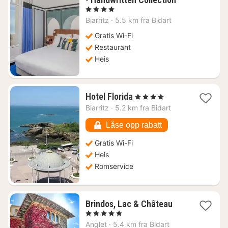
natt
, 4 Stjerner
fra
Biarritz
·
5.5 km fra Bidart
3513
kr.
Gratis Wi-Fi
Restaurant
Heis
1
Hotel Florida
, 4 Stjerner
natt
Biarritz
·
5.2 km fra Bidart
fra
2078
Låse opp rabatt
kr.
Gratis Wi-Fi
Heis
Romservice
1
Brindos, Lac & Château
natt
, 5 Stjerner
fra
Anglet
·
5.4 km fra Bidart