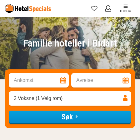
menu
Mine
favoritter
Familie hoteller i Bidart
Ankomst
Avreise
2 Voksne (1 Velg rom)
Søk