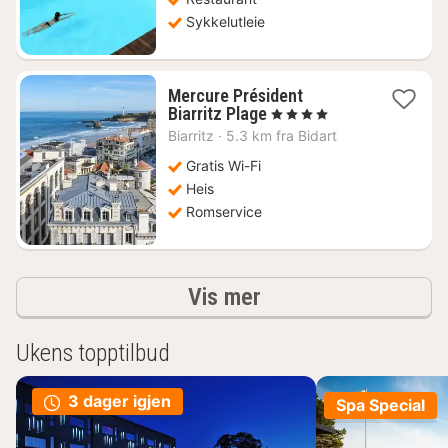
Sykkelutleie
Mercure Président
1
Biarritz Plage
, 4 Stjerner
natt
Biarritz
·
5.3 km fra Bidart
fra
3028
Gratis Wi-Fi
kr.
Heis
Romservice
Resultater
Vis mer
Ukens topptilbud
3 dager igjen
Spa Special