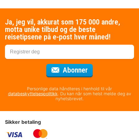
Ja, jeg vil, akkurat som 175 000 andre,
motta unike tilbud og de beste
reisetipsene på e-post hver måned!
for nyhetsbrevet
Abonner
Personlige data håndteres i henhold til vår
databeskyttelsespolitikk
. Du kan når som helst melde deg av
nyhetsbrevet.
Sikker betaling