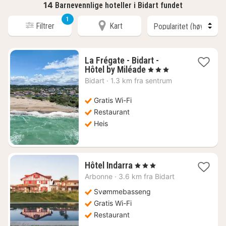
14
Barnevennlige hoteller i Bidart fundet
1
Filtrer
Kart
La Frégate - Bidart -
1
Hôtel by Miléade
, 3 Stjerner
natt
Bidart
·
1.3 km fra sentrum
fra
3112
Gratis Wi-Fi
kr.
Restaurant
Heis
1
Hôtel Indarra
, 3 Stjerner
natt
Arbonne
·
3.6 km fra Bidart
fra
3745
Svømmebasseng
kr.
Gratis Wi-Fi
Restaurant