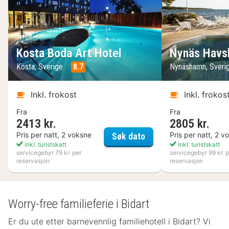
Kosta Boda Art Hotel
Nynäs Havs
Kosta, Sverige
8.7
Nynäshamn, Sveri
Inkl. frokost
Inkl. frokos
Fra
Fra
2413 kr.
2805 kr.
Kosta Boda Art Hotel
Pris per natt, 2 voksne
Pris per natt, 2 v
Søk dato
inkl. turistskatt
inkl. turistskatt
servicegebyr 79 kr. per
servicegebyr 99 kr. p
reservasjon
reservasjon
Worry-free familieferie i Bidart
Er du ute etter barnevennlig familiehotell i Bidart? Vi