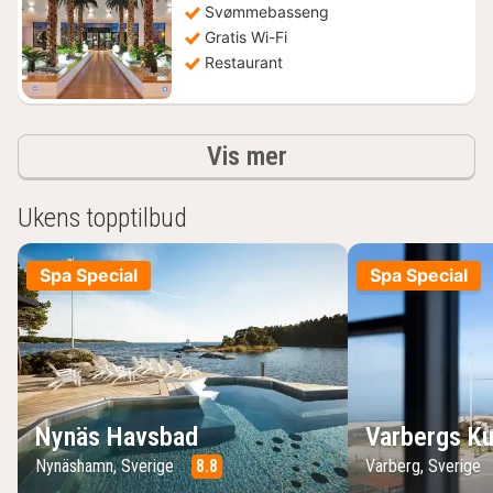
Svømmebasseng
kr.
Gratis Wi-Fi
Restaurant
Resultater
Vis mer
Ukens topptilbud
Spa Special
Spa Special
Nynäs Havsbad
Varbergs Ku
Nynäshamn, Sverige
8.8
Varberg, Sverige