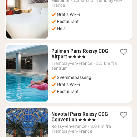
Villepinte
·
3.2 km fra Tremblay-en-
fra
France
574
Gratis Wi-Fi
kr.
Restaurant
Heis
Pullman Paris Roissy CDG
1
Airport
, 4 Stjerner
natt
Tremblay-en-France
·
3.5 km fra
fra
sentrum
1209
Svømmebasseng
kr.
Gratis Wi-Fi
Restaurant
Novotel Paris Roissy CDG
1
Convention
, 4 Stjerner
natt
Roissy-en-France
·
3.6 km fra
fra
Tremblay-en-France
1022