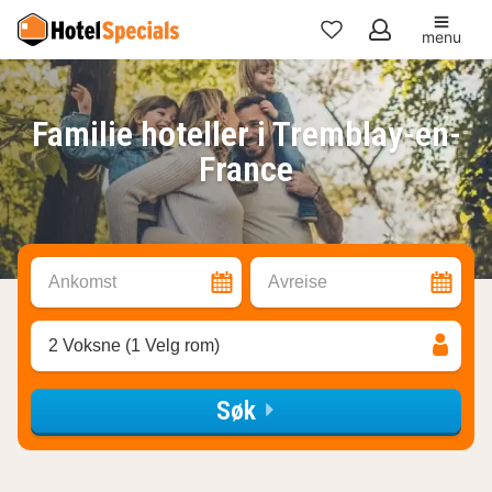
menu
Mine
favoritter
Familie hoteller i Tremblay-en-
France
Ankomst
Avreise
2 Voksne (1 Velg rom)
Søk