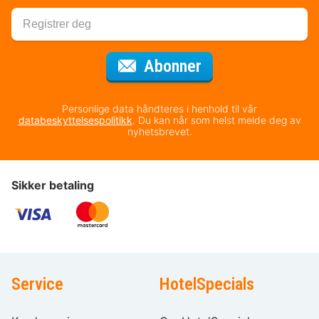
for nyhetsbrevet
Abonner
Personlige data håndteres i henhold til vår
databeskyttelsespolitikk
. Du kan når som helst melde deg av
nyhetsbrevet.
Sikker betaling
Service
HotelSpecials