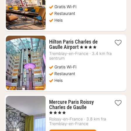
kr.
Gratis Wi-Fi
Restaurant
Heis
Hilton Paris Charles de
1
Gaulle Airport
, 4 Stjerner
natt
Tremblay-en-France
·
3.4 km fra
fra
sentrum
1354
Gratis Wi-Fi
kr.
Restaurant
Heis
Mercure Paris Roissy
1
Charles de Gaulle
natt
, 4 Stjerner
fra
Roissy-en-France
·
3.8 km fra
709
Tremblay-en-France
kr.