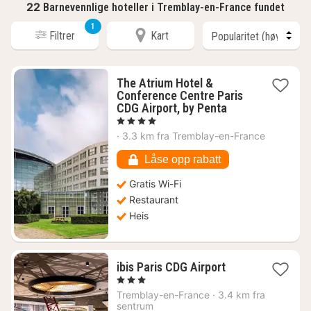
22
Barnevennlige hoteller i Tremblay-en-France fundet
1
Filtrer
Kart
The Atrium Hotel &
Conference Centre Paris
1
CDG Airport, by Penta
natt
, 4 Stjerner
fra
·
3.3 km fra Tremblay-en-France
1022
kr.
Låse opp rabatt
Gratis Wi-Fi
Restaurant
Heis
1
ibis Paris CDG Airport
natt
, 3 Stjerner
fra
Tremblay-en-France
·
3.4 km fra
886
sentrum