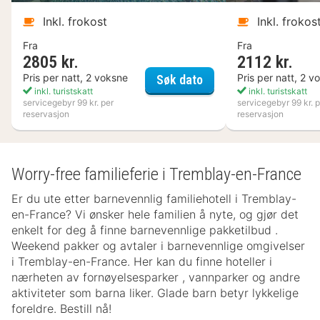
Inkl. frokost
Inkl. frokos
Fra
Fra
2805 kr.
2112 kr.
Nynäs Havsbad
Pris per natt, 2 voksne
Pris per natt, 2 v
Søk dato
inkl. turistskatt
inkl. turistskatt
servicegebyr 99 kr. per
servicegebyr 99 kr. p
reservasjon
reservasjon
Worry-free familieferie i Tremblay-en-France
Er du ute etter barnevennlig familiehotell i Tremblay-
en-France? Vi ønsker hele familien å nyte, og gjør det
enkelt for deg å finne barnevennlige pakketilbud .
Weekend pakker og avtaler i barnevennlige omgivelser
i Tremblay-en-France. Her kan du finne hoteller i
nærheten av fornøyelsesparker , vannparker og andre
aktiviteter som barna liker. Glade barn betyr lykkelige
foreldre. Bestill nå!