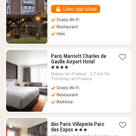
kr.
Låse opp rabatt
Gratis Wi-Fi
Restaurant
Heis
Paris Marriott Charles de
1
Gaulle Airport Hotel
natt
, 4 Stjerner
fra
Roissy-en-France
·
3.7 km fra
1270
Tremblay-en-France
kr.
Gratis Wi-Fi
Restaurant
Badstue
ibis Paris Villepinte Parc
1
des Expos
, 3 Stjerner
natt