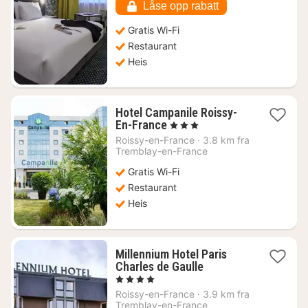
Låse opp rabatt
Gratis Wi-Fi
Restaurant
Heis
Hotel Campanile Roissy-
1
En-France
, 3 Stjerner
natt
Roissy-en-France
·
3.8 km fra
fra
Tremblay-en-France
632
Gratis Wi-Fi
kr.
Restaurant
Heis
Millennium Hotel Paris
1
Charles de Gaulle
natt
, 4 Stjerner
fra
Roissy-en-France
·
3.9 km fra
609
Tremblay-en-France