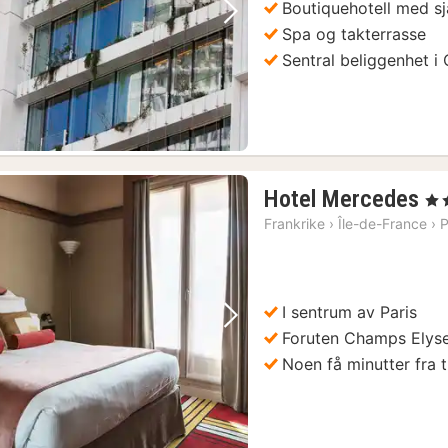
Boutiquehotell med s
Forrige bilde
Neste bilde
Spa og takterrasse
Sentral beliggenhet i 
1
Hotel Mercedes
, 4 
na
Frankrike
›
Île-de-France
›
P
fr
1
kr
I sentrum av Paris
Forrige bilde
Neste bilde
Foruten Champs Elys
Noen få minutter fra 