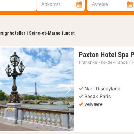
Ankomst
Avreise
signhoteller i Seine-et-Marne fundet
Paxton Hotel Spa 
Frankrike
›
Île-de-France
›
F
Nær Disneyland
Forrige bilde
Neste bilde
Besøk Paris
velvære