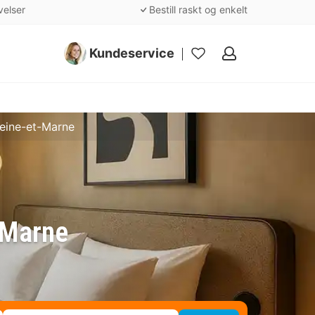
velser
Bestill raskt og enkelt
Kundeservice
Mine
favoritter
Seine-et-Marne
t-Marne