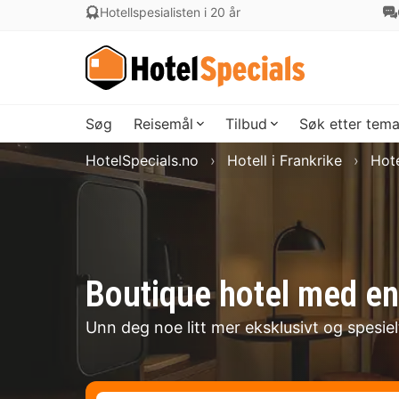
Hotellspesialisten i 20 år
Søg
Reisemål
Tilbud
Søk etter tem
HotelSpecials.no
Hotell i Frankrike
Hote
Boutique hotel med en
Unn deg noe litt mer eksklusivt og spesie