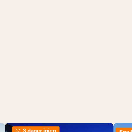
3 dager igjen
Spa 