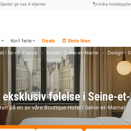
Gjester gir oss 4 stjerner
Unike hotellopple
a
Kort ferie
Deals
⏰ Siste liten
ll i Île-de-France
Hotell i Seine-et-Marne
Design - 
 eksklusiv følelse i Seine-e
lten på en av våre Boutique Hotel i Seine-et-Marne!