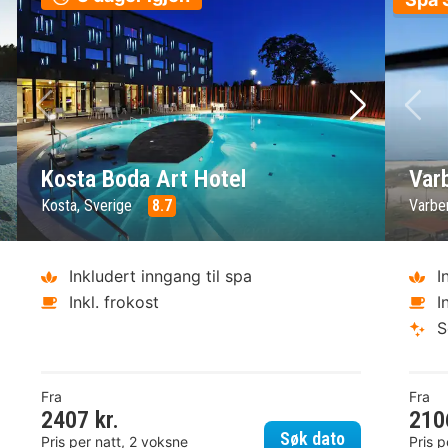
ste bilde
Forrige bilde
Neste bild
Fo
Kosta Boda Art Hotel
Var
Kosta, Sverige
8.7
Varbe
Inkludert inngang til spa
I
Inkl. frokost
I
S
Fra
Fra
2407 kr.
210
näs Havsbad
Kosta Boda Ar
Søk dato
Pris per natt, 2 voksne
Pris p