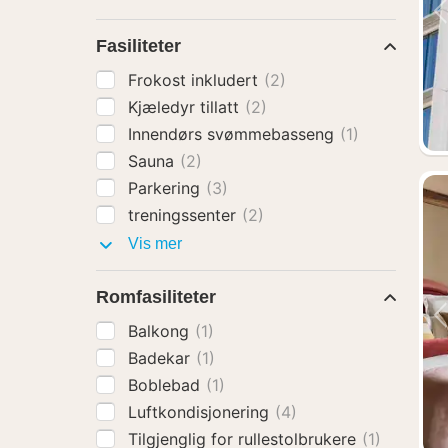
Fasiliteter
Frokost inkludert
(2)
Kjæledyr tillatt
(2)
Innendørs svømmebasseng
(1)
Sauna
(2)
Parkering
(3)
treningssenter
(2)
Fasiliteter
Vis mer
Romfasiliteter
Balkong
(1)
Badekar
(1)
Boblebad
(1)
Luftkondisjonering
(4)
Tilgjenglig for rullestolbrukere
(1)