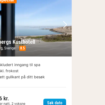
e
rrige bilde
Neste bilde
bergs Kusthotell
rg, Sverige
8.5
nkludert inngang til spa
nkl. frokost
ett gullkant på ditt besøk
6 kr.
t Hotel
Varbergs Kusthotell
Søk dato
er natt, 2 voksne