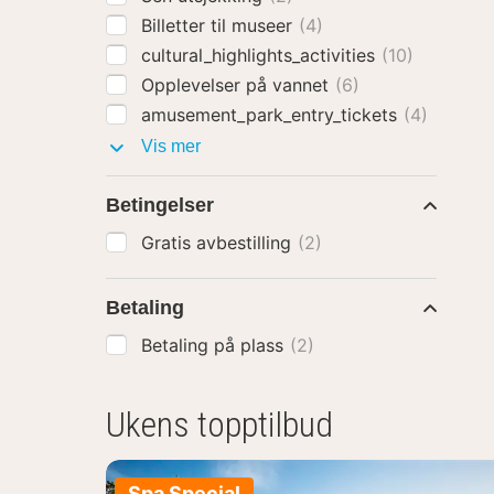
Billetter til museer
(4)
cultural_highlights_activities
(10)
Opplevelser på vannet
(6)
amusement_park_entry_tickets
(4)
Pakker
Vis mer
med
Betingelser
Gratis avbestilling
(2)
Betaling
Betaling på plass
(2)
Ukens topptilbud
Spa Special