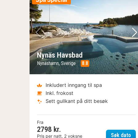
Forrige bilde
Ne
Nynäs Havsbad
Nynäshamn, Sverige
8.8
Inkludert inngang til spa
Inkl. frokost
Sett gullkant på ditt besøk
Fra
2798 kr.
Ny
Søk dato
Pris per natt, 2 voksne