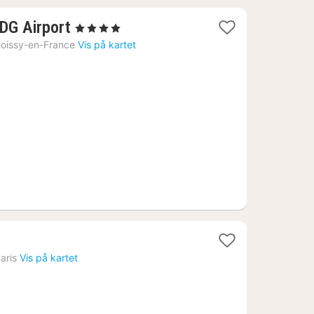
1
CDG Airport
, 4 Stjerner
natt
oissy-en-France
Vis på kartet
fra
1036
kr.
aris
Vis på kartet