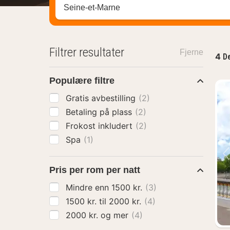
Søk hotell, region eller by
Filtrer resultater
Fjerne
4
De
Populære filtre
Gratis avbestilling
(2)
Betaling på plass
(2)
Frokost inkludert
(2)
Spa
(1)
Pris per rom per natt
Mindre enn 1500 kr.
(3)
1500 kr. til 2000 kr.
(4)
2000 kr. og mer
(4)