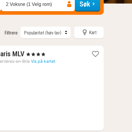
Søk
2 Voksne (1 Velg rom)
Kart
Filtrere
1
Paris MLV
, 4 Stjerner
natt
errières-en-Brie
Vis på kartet
fra
1670
kr.