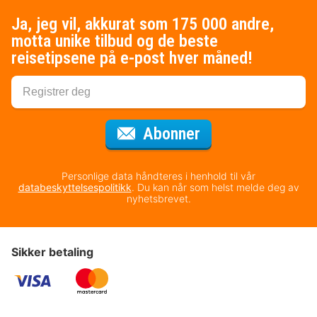
Ja, jeg vil, akkurat som 175 000 andre,
motta unike tilbud og de beste
reisetipsene på e-post hver måned!
for nyhetsbrevet
Abonner
Personlige data håndteres i henhold til vår
databeskyttelsespolitikk
. Du kan når som helst melde deg av
nyhetsbrevet.
Sikker betaling