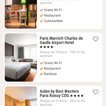
fra
sentrum
754
Gratis Wi-Fi
kr.
Restaurant
Sykkelutleie
Paris Marriott Charles de
1
Gaulle Airport Hotel
natt
, 4 Stjerner
fra
Roissy-en-France
·
700 m fra
1268
sentrum
kr.
Gratis Wi-Fi
Restaurant
Badstue
Aiden by Best Western
1
Paris Roissy CDG
, 4 Stjerner
natt
Roissy-en-France
·
250 m fra
fra
sentrum