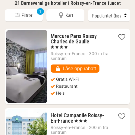
21
Barnevennlige hoteller i Roissy-en-France fundet
1
Filtrer
Kart
Mercure Paris Roissy
1
Charles de Gaulle
natt
, 4 Stjerner
fra
Roissy-en-France
·
300 m fra
708
sentrum
kr.
Låse opp rabatt
Gratis Wi-Fi
Restaurant
Heis
Hotel Campanile Roissy-
1
En-France
, 3 Stjerner
natt
Roissy-en-France
·
200 m fra
fra
sentrum