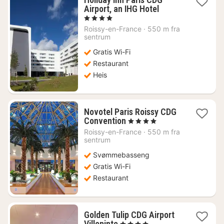
1
Airport, an IHG Hotel
natt
, 4 Stjerner
fra
Roissy-en-France
·
550 m fra
1000
sentrum
kr.
Gratis Wi-Fi
Restaurant
Heis
Novotel Paris Roissy CDG
1
Convention
, 4 Stjerner
natt
Roissy-en-France
·
550 m fra
fra
sentrum
1020
Svømmebasseng
kr.
Gratis Wi-Fi
Restaurant
Golden Tulip CDG Airport
1
Villepinte
, 4 Stjerner