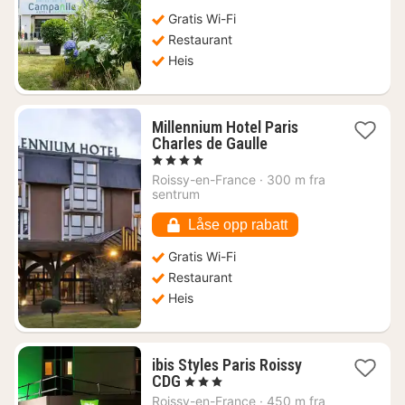
630
Gratis Wi-Fi
kr.
Restaurant
Heis
Millennium Hotel Paris
1
Charles de Gaulle
natt
, 4 Stjerner
fra
Roissy-en-France
·
300 m fra
608
sentrum
kr.
Låse opp rabatt
Gratis Wi-Fi
Restaurant
Heis
ibis Styles Paris Roissy
1
CDG
, 3 Stjerner
natt
Roissy-en-France
·
450 m fra