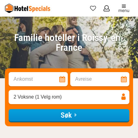
menu
Mine
favoritter
Familie hoteller i Roissy-en-
France
Ankomst
Avreise
2 Voksne (1 Velg rom)
Søk