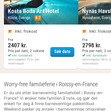
Kosta Boda Art Hotel
Nynäs Havs
Kosta, Sverige
8.7
Nynäshamn, Sveri
Inkl. frokost
Inkl. frokos
Fra
Fra
2407 kr.
2798 kr.
Kosta Boda Art Hotel
Pris per natt, 2 voksne
Pris per natt, 2 v
Søk dato
inkl. turistskatt
inkl. turistskatt
servicegebyr 79 kr. per
servicegebyr 99 kr. p
reservasjon
reservasjon
Worry-free familieferie i Roissy-en-France
Er du ute etter barnevennlig familiehotell i Roissy-en-
France? Vi ønsker hele familien å nyte, og gjør det
enkelt for deg å finne barnevennlige pakketilbud .
Weekend pakker og avtaler i barnevennlige omgivelser