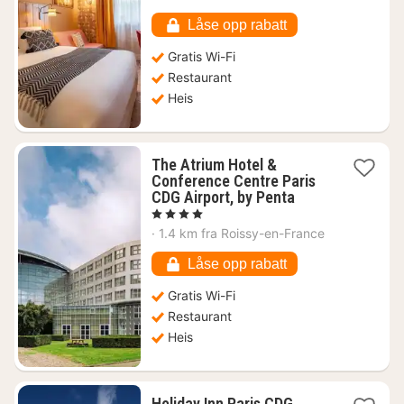
686
kr.
Låse opp rabatt
Gratis Wi-Fi
Restaurant
Heis
The Atrium Hotel &
Conference Centre Paris
1
CDG Airport, by Penta
natt
, 4 Stjerner
fra
·
1.4 km fra Roissy-en-France
1020
kr.
Låse opp rabatt
Gratis Wi-Fi
Restaurant
Heis
Holiday Inn Paris CDG