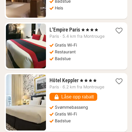
Badstue
Heis
1
L'Empire Paris
, 4 Stjerner
natt
Paris
·
5.4 km fra Montrouge
fra
6589
Gratis Wi-Fi
kr.
Restaurant
Badstue
1
Hôtel Keppler
, 4 Stjerner
natt
Paris
·
6.2 km fra Montrouge
fra
3128
Låse opp rabatt
kr.
Svømmebasseng
Gratis Wi-Fi
Badstue