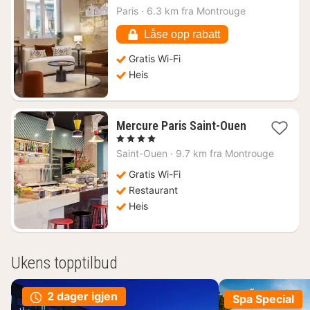
fra
Paris
·
6.3 km fra Montrouge
3236
kr.
Låse opp rabatt
Gratis Wi-Fi
Heis
Mercure Paris Saint-Ouen
1
, 4 Stjerner
natt
Saint-Ouen
·
9.7 km fra Montrouge
fra
778
Gratis Wi-Fi
kr.
Restaurant
Heis
Ukens topptilbud
2 dager igjen
Spa Special