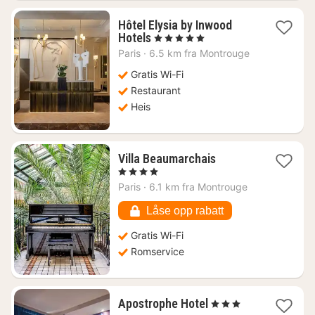
Hôtel Elysia by Inwood
1
Hotels
, 5 Stjerner
natt
Paris
·
6.5 km fra Montrouge
fra
4850
Gratis Wi-Fi
kr.
Restaurant
Heis
1
Villa Beaumarchais
natt
, 4 Stjerner
fra
Paris
·
6.1 km fra Montrouge
1862
kr.
Låse opp rabatt
Gratis Wi-Fi
Romservice
1
Apostrophe Hotel
, 3 Stjerner