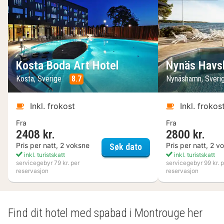
Kosta Boda Art Hotel
Nynäs Havs
Kosta, Sverige
8.7
Nynäshamn, Sveri
Inkl. frokost
Inkl. frokos
Fra
Fra
2408 kr.
2800 kr.
Kosta Boda Art Hotel
Pris per natt, 2 voksne
Pris per natt, 2 v
Søk dato
inkl. turistskatt
inkl. turistskatt
servicegebyr 79 kr. per
servicegebyr 99 kr. p
reservasjon
reservasjon
Find dit hotel med spabad i Montrouge her