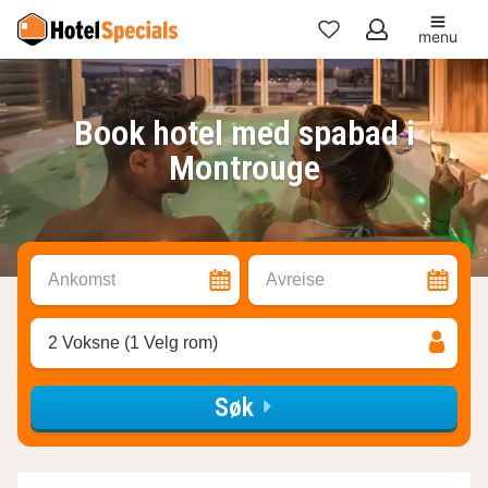
menu
Mine
favoritter
Book hotel med spabad i
Montrouge
Ankomst
Avreise
2 Voksne (1 Velg rom)
Søk