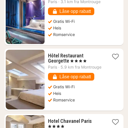
natt
Paris
·
3.1 km fra Montrouge
fra
1018
Låse opp rabatt
kr.
Gratis Wi-Fi
Heis
Romservice
Hôtel Restaurant
1
Georgette
, 4 Stjerner
natt
Paris
·
5.9 km fra Montrouge
fra
2637
Låse opp rabatt
kr.
Gratis Wi-Fi
Heis
Romservice
1
Hotel Chavanel Paris
natt
, 4 Stjerner