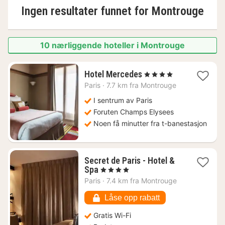
Ingen resultater funnet for
Montrouge
10 nærliggende hoteller i Montrouge
1
Hotel Mercedes
, 4 Stjerner
natt
Paris
·
7.7 km fra Montrouge
fra
2623
I sentrum av Paris
kr.
Foruten Champs Elysees
Noen få minutter fra t-banestasjon
Secret de Paris - Hotel &
1
Spa
, 4 Stjerner
natt
Paris
·
7.4 km fra Montrouge
fra
1860
Låse opp rabatt
kr.
Gratis Wi-Fi