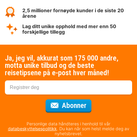
2,5 millioner fornøyde kunder i de siste 20
årene
Lag ditt unike opphold med mer enn 50
forskjellige tillegg
Ja, jeg vil, akkurat som 175 000 andre,
motta unike tilbud og de beste
reisetipsene på e-post hver måned!
for nyhetsbrevet
Abonner
Personlige data håndteres i henhold til vår
databeskyttelsespolitikk
. Du kan når som helst melde deg av
nyhetsbrevet.