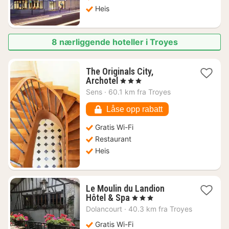
Heis
8 nærliggende hoteller i Troyes
The Originals City,
1
Archotel
, 3 Stjerner
natt
Sens
·
60.1 km fra Troyes
fra
770
Låse opp rabatt
kr.
Gratis Wi-Fi
Restaurant
Heis
Le Moulin du Landion
1
Hôtel & Spa
, 3 Stjerner
natt
Dolancourt
·
40.3 km fra Troyes
fra
1597
Gratis Wi-Fi