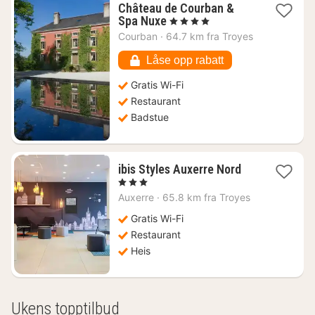
Château de Courban &
1
Spa Nuxe
, 4 Stjerner
natt
Courban
·
64.7 km fra Troyes
fra
2349
Låse opp rabatt
kr.
Gratis Wi-Fi
Restaurant
Badstue
1
ibis Styles Auxerre Nord
natt
, 3 Stjerner
fra
Auxerre
·
65.8 km fra Troyes
1028
kr.
Gratis Wi-Fi
Restaurant
Heis
Ukens topptilbud