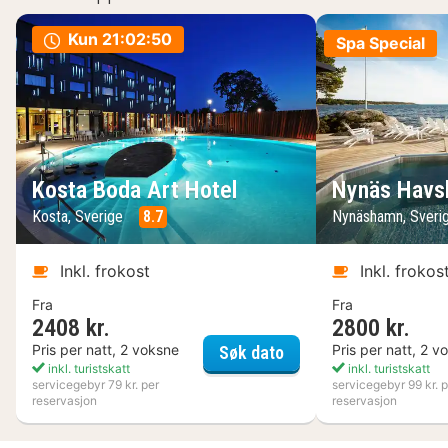
Kun
21:02:49
Spa Special
Kosta Boda Art Hotel
Nynäs Havs
Kosta, Sverige
8.7
Nynäshamn, Sveri
Inkl. frokost
Inkl. frokos
Fra
Fra
2408 kr.
2800 kr.
Kosta Boda Art Hotel
Pris per natt, 2 voksne
Pris per natt, 2 v
Søk dato
inkl. turistskatt
inkl. turistskatt
servicegebyr 79 kr. per
servicegebyr 99 kr. p
reservasjon
reservasjon