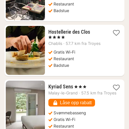
kr.
Restaurant
Badstue
1
Hostellerie des Clos
natt
, 4 Stjerner
fra
Chablis
·
57.7 km fra Troyes
1274
kr.
Gratis Wi-Fi
Restaurant
Badstue
1
Kyriad Sens
, 3 Stjerner
natt
Malay-le-Grand
·
57.5 km fra Troyes
fra
842
Låse opp rabatt
kr.
Svømmebasseng
Gratis Wi-Fi
Restaurant