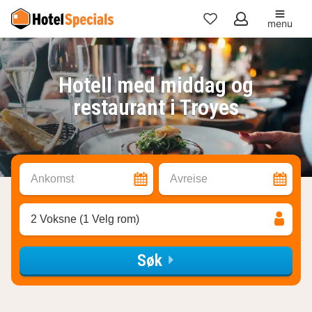
menu
Mine
favoritter
Hotell med middag og
restaurant i Troyes
Ankomst
Avreise
2 Voksne (1 Velg rom)
Søk