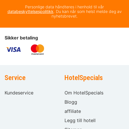
Personlige data håndteres i henhold til vår
databeskyttelsespolitikk
. Du kan når som helst melde deg av
nyhetsbrevet.
Sikker betaling
Service
HotelSpecials
Kundeservice
Om HotelSpecials
Blogg
affiliate
Legg till hotell