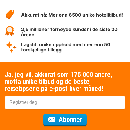
Om
Hotelspecials
Akkurat nå: Mer enn 6500 unike hotelltilbud!
2,5 millioner fornøyde kunder i de siste 20
årene
Lag ditt unike opphold med mer enn 50
forskjellige tillegg
Ja, jeg vil, akkurat som 175 000 andre,
motta unike tilbud og de beste
reisetipsene på e-post hver måned!
for nyhetsbrevet
Abonner