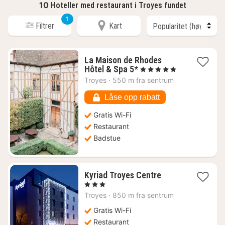
10
Hoteller med restaurant i Troyes fundet
1
Filtrer
Kart
La Maison de Rhodes
1
Hôtel & Spa 5*
, 5 Stjerner
natt
Troyes
·
550 m fra sentrum
fra
3847
Låse opp rabatt
kr.
Gratis Wi-Fi
Restaurant
Badstue
1
Kyriad Troyes Centre
natt
, 3 Stjerner
fra
Troyes
·
850 m fra sentrum
790
kr.
Gratis Wi-Fi
Restaurant