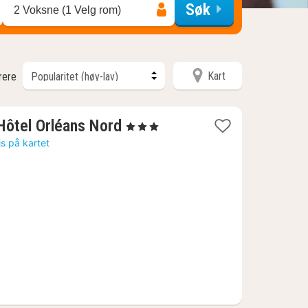
Søk
2 Voksne (1 Velg rom)
Kart
trere
1
 Hôtel Orléans Nord
, 3 Stjerner
natt
is på kartet
fra
494
kr.