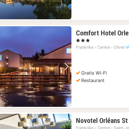
Comfort Hotel Orle
, 3 Stjerner
Frankrike
›
Centre
›
Olivet
V
Forrige bilde
Neste bilde
Gratis Wi-Fi
Restaurant
Novotel Orléans St
Frankrike
›
Centre
›
Saint-J