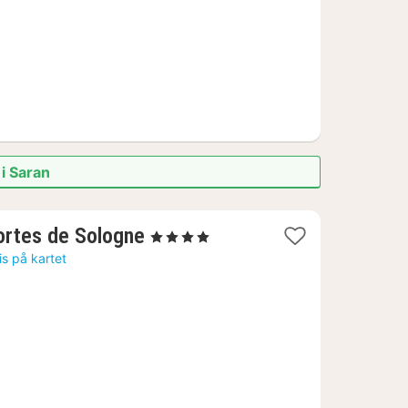
 i Saran
1
ortes de Sologne
, 4 Stjerner
natt
is på kartet
fra
1120
kr.