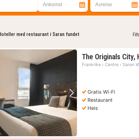
Ankomst
Avreise
Hoteller med restaurant i Saran fundet
Fil
The Originals City,
Frankrike
›
Centre
›
Saran
V
Gratis Wi-Fi
Forrige bilde
Neste bilde
Restaurant
Heis