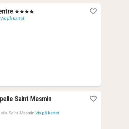
1
entre
, 4 Stjerner
natt
Vis på kartet
fra
1313
kr.
1
apelle Saint Mesmin
natt
fra
elle-Saint-Mesmin
Vis på kartet
919
kr.