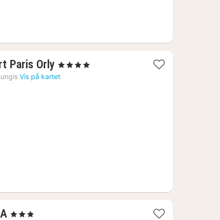
1
t Paris Orly
, 4 Stjerner
natt
ungis
Vis på kartet
fra
979
kr.
1
NA
, 3 Stjerner