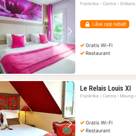
Frankrike
›
Centre
›
Orléans
Låse opp rabatt
Forrige bilde
Neste bilde
Gratis Wi-Fi
Restaurant
1
Le Relais Louis XI
n
Frankrike
›
Centre
›
Meung-s
f
1
kr
Gratis Wi-Fi
Forrige bilde
Neste bilde
Restaurant