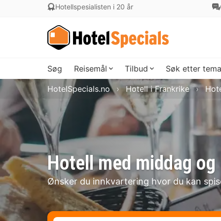
Hotellspesialisten i 20 år
Søg
Reisemål
Tilbud
Søk etter tem
HotelSpecials.no
Hotell i Frankrike
Hote
Hotell med middag og 
Ønsker du innkvartering hvor du kan spi