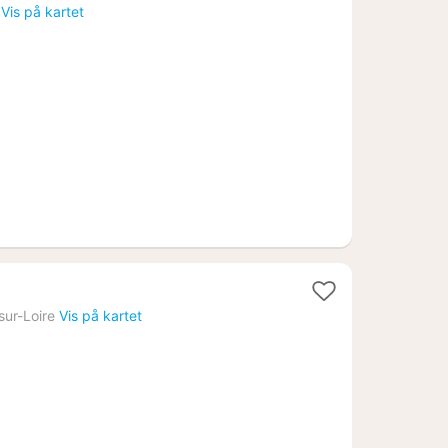
natt
Vis på kartet
fra
810
kr.
att
ur-Loire
Vis på kartet
ra
031
.