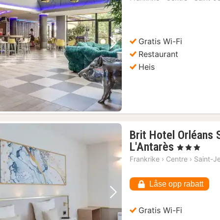
Gratis Wi-Fi
Forrige bilde
Neste bilde
Restaurant
Heis
Brit Hotel Orléans 
1
L'Antarès
, 3 Stjerner
natt
Frankrike
›
Centre
›
Saint-J
fra
914
Låse opp rabatt
kr.
Forrige bilde
Neste bilde
Gratis Wi-Fi