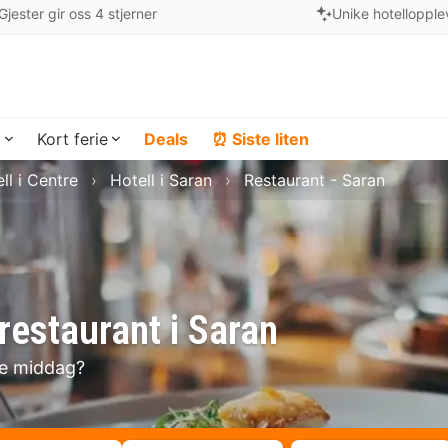
Gjester gir oss 4 stjerner
Unike hotellopple
a
Kort ferie
Deals
⏰ Siste liten
ll i Centre
Hotell i Saran
Restaurant - Saran
restaurant i Saran
se middag?