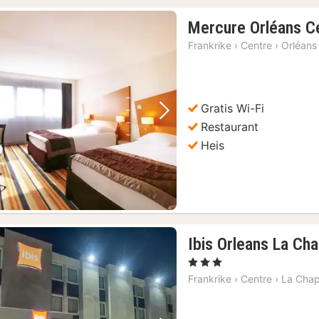
Mercure Orléans C
Frankrike
›
Centre
›
Orléans
Gratis Wi-Fi
Forrige bilde
Neste bilde
Restaurant
Heis
Ibis Orleans La Ch
, 3 Stjerner
Frankrike
›
Centre
›
La Chap