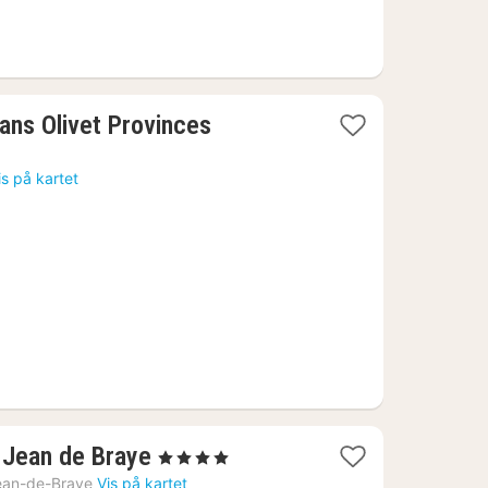
1
ans Olivet Provinces
natt
fra
is på kartet
810
kr.
1
 Jean de Braye
, 4 Stjerner
natt
ean-de-Braye
Vis på kartet