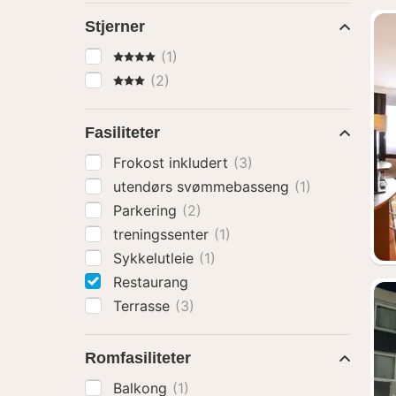
Stjerner
4 Stjerner
(1)
3 Stjerner
(2)
Fasiliteter
Frokost inkludert
(3)
utendørs svømmebasseng
(1)
Parkering
(2)
treningssenter
(1)
Sykkelutleie
(1)
Restaurang
Terrasse
(3)
Romfasiliteter
Balkong
(1)