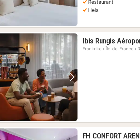
Restaurant
Heis
Ibis Rungis Aéropor
Frankrike
›
Île-de-France
›
R
Forrige bilde
Neste bilde
FH CONFORT ARE