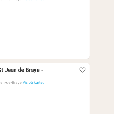
fra
1098
kr.
St Jean de Braye -
ean-de-Braye
Vis på kartet