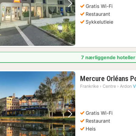
Gratis Wi-Fi
Forrige bilde
Neste bilde
Restaurant
Sykkelutleie
7 nærliggende hoteller
Mercure Orléans P
Frankrike
›
Centre
›
Ardon
V
Gratis Wi-Fi
Forrige bilde
Neste bilde
Restaurant
Heis