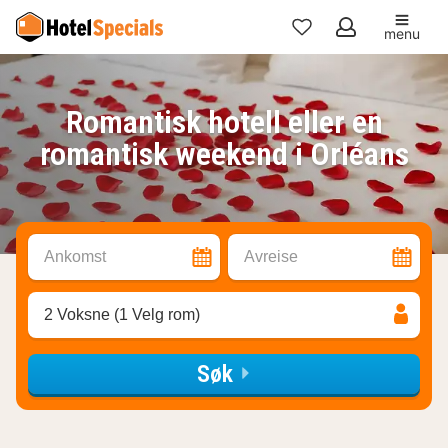
menu
Mine
favoritter
Romantisk hotell eller en
romantisk weekend i Orléans
Ankomst
Avreise
2 Voksne (1 Velg rom)
Søk