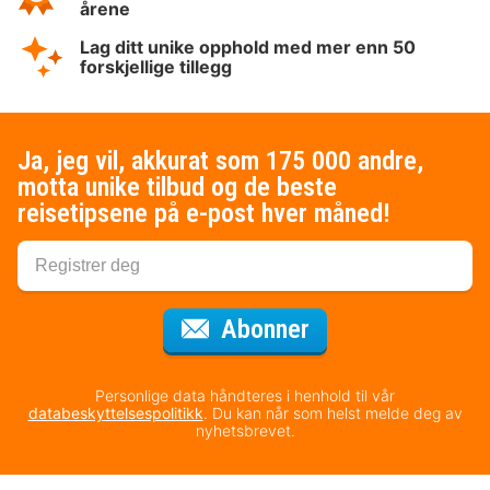
årene
Lag ditt unike opphold med mer enn 50
forskjellige tillegg
Ja, jeg vil, akkurat som 175 000 andre,
motta unike tilbud og de beste
reisetipsene på e-post hver måned!
for nyhetsbrevet
Abonner
Personlige data håndteres i henhold til vår
databeskyttelsespolitikk
. Du kan når som helst melde deg av
nyhetsbrevet.