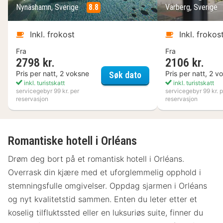
Nynäshamn, Sverige
8.8
Varberg, Sverige
Inkl. frokost
Inkl. frokos
Fra
Fra
2798 kr.
2106 kr.
Nynäs Havsbad
Pris per natt, 2 voksne
Pris per natt, 2 v
Søk dato
inkl. turistskatt
inkl. turistskatt
servicegebyr 99 kr. per
servicegebyr 99 kr. p
reservasjon
reservasjon
Romantiske hotell i Orléans
Drøm deg bort på et romantisk hotell i Orléans.
Overrask din kjære med et uforglemmelig opphold i
stemningsfulle omgivelser. Oppdag sjarmen i Orléans
og nyt kvalitetstid sammen. Enten du leter etter et
koselig tilfluktssted eller en luksuriøs suite, finner du