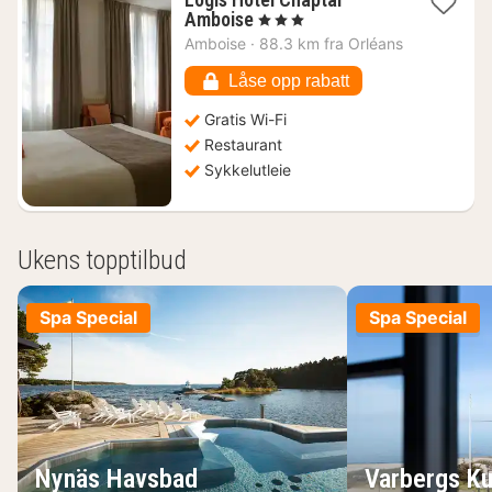
1
Amboise
, 3 Stjerner
natt
Amboise
·
88.3 km fra Orléans
fra
1129
Låse opp rabatt
kr.
Gratis Wi-Fi
Restaurant
Sykkelutleie
Ukens topptilbud
Spa Special
Spa Special
Nynäs Havsbad
Varbergs Ku