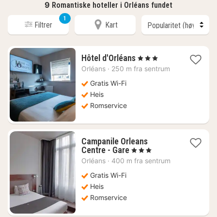
9
Romantiske hoteller i Orléans fundet
1
Filtrer
Kart
1
Hôtel d'Orléans
, 3 Stjerner
natt
Orléans
·
250 m fra sentrum
fra
1155
Gratis Wi-Fi
kr.
Heis
Romservice
Campanile Orleans
1
Centre - Gare
, 3 Stjerner
natt
Orléans
·
400 m fra sentrum
fra
689
Gratis Wi-Fi
kr.
Heis
Romservice