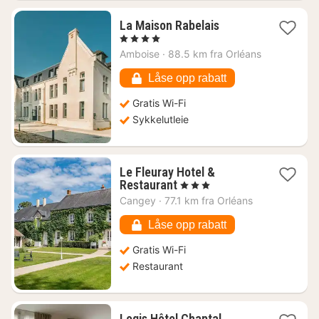
1
La Maison Rabelais
natt
, 4 Stjerner
fra
Amboise
·
88.5 km fra Orléans
2059
kr.
Låse opp rabatt
Gratis Wi-Fi
Sykkelutleie
Le Fleuray Hotel &
1
Restaurant
, 3 Stjerner
natt
Cangey
·
77.1 km fra Orléans
fra
1350
Låse opp rabatt
kr.
Gratis Wi-Fi
Restaurant
Logis Hôtel Chaptal