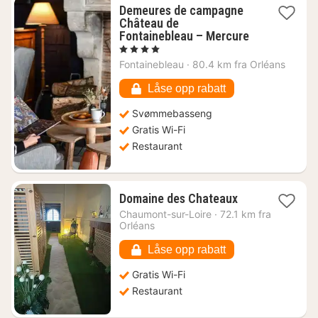
Demeures de campagne
Château de
1
Fontainebleau – Mercure
natt
, 4 Stjerner
fra
Fontainebleau
·
80.4 km fra Orléans
1361
kr.
Låse opp rabatt
Svømmebasseng
Gratis Wi-Fi
Restaurant
1
Domaine des Chateaux
natt
Chaumont-sur-Loire
·
72.1 km fra
fra
Orléans
1697
kr.
Låse opp rabatt
Gratis Wi-Fi
Restaurant