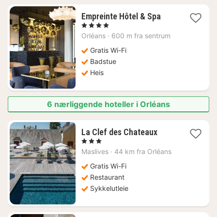
1
Empreinte Hôtel & Spa
natt
, 4 Stjerner
fra
Orléans
·
600 m fra sentrum
1373
kr.
Gratis Wi-Fi
Badstue
Heis
6 nærliggende hoteller i Orléans
1
La Clef des Chateaux
natt
, 3 Stjerner
fra
Maslives
·
44 km fra Orléans
1205
kr.
Gratis Wi-Fi
Restaurant
Sykkelutleie