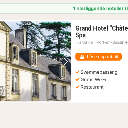
1 nærliggende hoteller i
Grand Hotel "Châtea
1
Spa
natt
Frankrike
›
Port-en-Bessin-
fra
3646
Låse opp rabatt
kr.
Forrige bilde
Neste bilde
Svømmebasseng
Gratis Wi-Fi
Restaurant