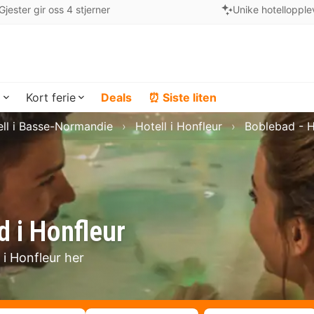
Gjester gir oss 4 stjerner
Unike hotellopple
a
Kort ferie
Deals
⏰ Siste liten
ell i Basse-Normandie
Hotell i Honfleur
Boblebad - H
 i Honfleur
 i Honfleur her