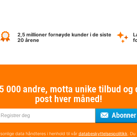
2,5 millioner fornøyde kunder i de siste
L
20 årene
f
75 000 andre, motta unike tilbud og 
post hver måned!
Abonner
sonlige data håndteres i henhold til vår
databeskyttelsespolitikk
. Du