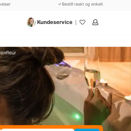
velser
Bestill raskt og enkelt
Kundeservice
Mine
favoritter
onfleur