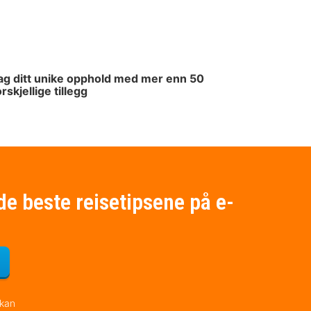
ag ditt unike opphold med mer enn 50
orskjellige tillegg
de beste reisetipsene på e-
for nyhetsbrevet
 kan