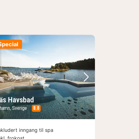
Special
e
rrige bilde
Neste bilde
äs Havsbad
hamn, Sverige
8.8
nkludert inngang til spa
nkl. frokost