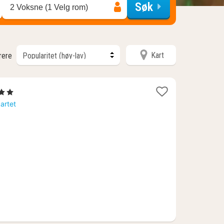
Søk
2 Voksne (1 Velg rom)
Kart
trere
Stjerner
tt
kartet
a
481
.