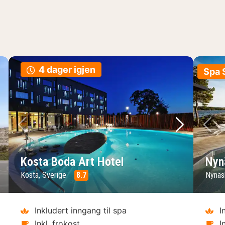
4 dager igjen
Spa 
ste bilde
Forrige bilde
Neste bild
Fo
Kosta Boda Art Hotel
Nyn
Kosta, Sverige
8.7
Nynäs
Inkludert inngang til spa
I
Inkl. frokost
I