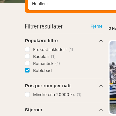
Søk hotell, region eller by
Filtrer resultater
Fjerne
2
Ho
Populære filtre
Frokost inkludert
(1)
Badekar
(1)
Romantisk
(1)
Boblebad
Pris per rom per natt
Mindre enn 20000 kr.
(1)
Stjerner