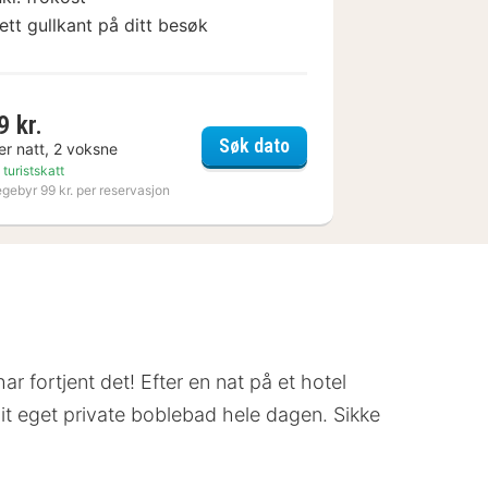
ett gullkant på ditt besøk
9 kr.
t Hotel
Nynäs Havsbad
Søk dato
er natt, 2 voksne
 turistskatt
egebyr 99 kr. per reservasjon
ar fortjent det! Efter en nat på et hotel
 dit eget private boblebad hele dagen. Sikke