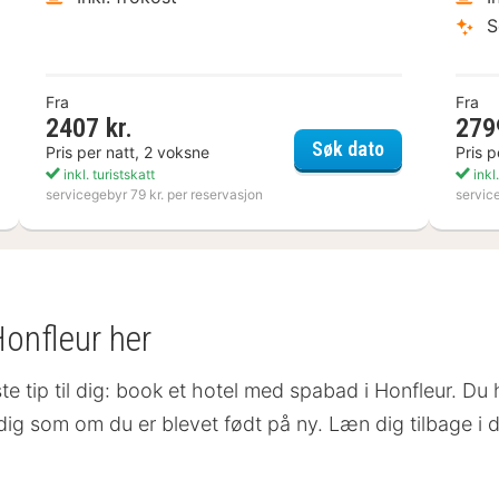
S
Fra
Fra
2407 kr.
279
bergs Kusthotell
Kosta Boda Ar
Søk dato
Pris per natt, 2 voksne
Pris p
inkl. turistskatt
inkl.
servicegebyr 79 kr. per reservasjon
servic
Honfleur her
te tip til dig: book et hotel med spabad i Honfleur. Du h
e dig som om du er blevet født på ny. Læn dig tilbage i