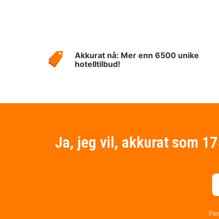
Om
Hotelspecials
Akkurat nå: Mer enn 6500 unike
hotelltilbud!
Ja, jeg vil, akkurat som 1
Per