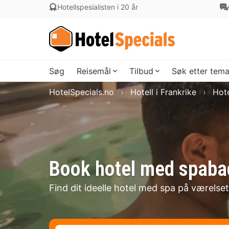
Hotellspesialisten i 20 år
Søg
Reisemål
Tilbud
Søk etter tem
HotelSpecials.no
Hotell i Frankrike
Hot
Book hotel med spabad
Find dit ideelle hotel med spa på værelset