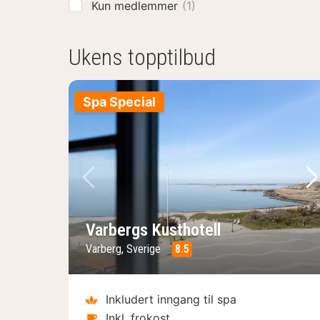
Kun medlemmer
(1)
Ukens topptilbud
Spa Special
Forrige bilde
Ne
Varbergs Kusthotell
Varberg, Sverige
8.5
Inkludert inngang til spa
Inkl. frokost