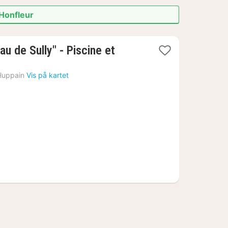
 Honfleur
u de Sully" - Piscine et
Huppain
Vis på kartet