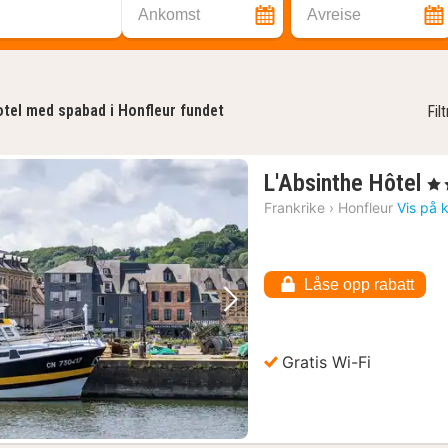
Ankomst
Avreise
tel med spabad i Honfleur fundet
Fil
1
L'Absinthe Hôtel
, 3 
na
Frankrike
›
Honfleur
Vis på 
fr
2
kr
Låse opp rabatt
Forrige bilde
Neste bilde
Gratis Wi-Fi