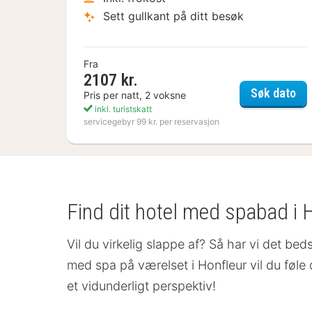
Sett gullkant på ditt besøk
Fra
2107 kr.
Var
Søk dato
Pris per natt, 2 voksne
inkl. turistskatt
servicegebyr 99 kr. per reservasjon
Find dit hotel med spabad i 
Vil du virkelig slappe af? Så har vi det beds
med spa på værelset
i Honfleur vil du føl
et vidunderligt perspektiv!