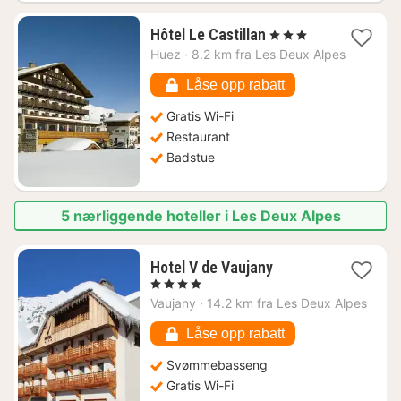
1
Hôtel Le Castillan
, 3 Stjerner
natt
Huez
·
8.2 km fra Les Deux Alpes
fra
950
Låse opp rabatt
kr.
Gratis Wi-Fi
Restaurant
Badstue
5 nærliggende hoteller i Les Deux Alpes
1
Hotel V de Vaujany
natt
, 4 Stjerner
fra
Vaujany
·
14.2 km fra Les Deux Alpes
1819
kr.
Låse opp rabatt
Svømmebasseng
Gratis Wi-Fi