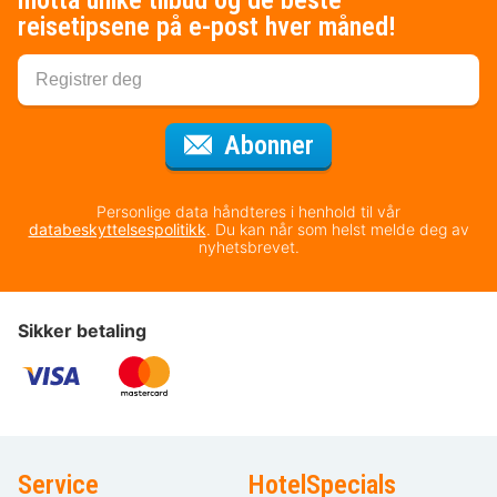
motta unike tilbud og de beste
reisetipsene på e-post hver måned!
for nyhetsbrevet
Abonner
Personlige data håndteres i henhold til vår
databeskyttelsespolitikk
. Du kan når som helst melde deg av
nyhetsbrevet.
Sikker betaling
Service
HotelSpecials