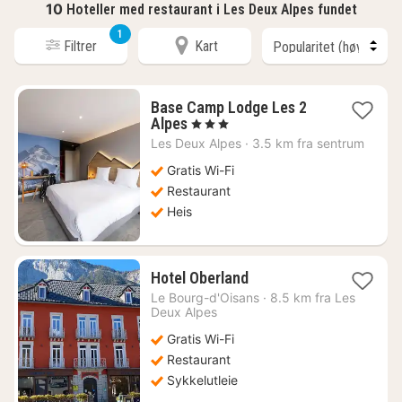
10
Hoteller med restaurant i Les Deux Alpes fundet
1
Filtrer
Kart
Base Camp Lodge Les 2
1
Alpes
, 3 Stjerner
natt
Les Deux Alpes
·
3.5 km fra sentrum
fra
729
Gratis Wi-Fi
kr.
Restaurant
Heis
1
Hotel Oberland
natt
Le Bourg-d'Oisans
·
8.5 km fra Les
fra
Deux Alpes
1538
Gratis Wi-Fi
kr.
Restaurant
Sykkelutleie