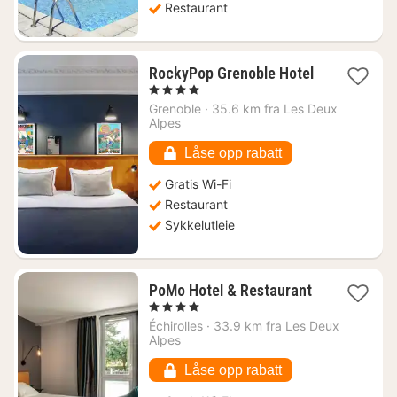
Restaurant
RockyPop Grenoble Hotel
1
, 4 Stjerner
natt
Grenoble
·
35.6 km fra Les Deux
fra
Alpes
845
kr.
Låse opp rabatt
Gratis Wi-Fi
Restaurant
Sykkelutleie
1
PoMo Hotel & Restaurant
natt
, 4 Stjerner
fra
Échirolles
·
33.9 km fra Les Deux
856
Alpes
kr.
Låse opp rabatt