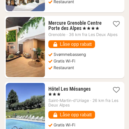
Restaurant
Mercure Grenoble Centre
1
Porte des Alpes
, 4 Stjerner
natt
Grenoble
·
36 km fra Les Deux Alpes
fra
765
Låse opp rabatt
kr.
Svømmebasseng
Gratis Wi-Fi
Restaurant
1
Hôtel Les Mésanges
natt
, 3 Stjerner
fra
Saint-Martin-d'Uriage
·
26 km fra Les
1126
Deux Alpes
kr.
Låse opp rabatt
Gratis Wi-Fi