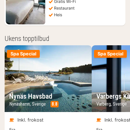
Gratis Wi-Fi
Restaurant
Heis
Ukens topptilbud
Spa Special
Spa Special
Nynäs Havsbad
Varbergs Ku
Nynäshamn, Sverige
8.8
Varberg, Sverige
Inkl. frokost
Inkl. frokos
Fra
Fra