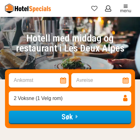
menu
Mine
favoritter
Hotell med middag og
restaurant i Les Deux Alpes
Ankomst
Avreise
2 Voksne (1 Velg rom)
Søk