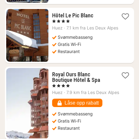
1
Hôtel Le Pic Blanc
natt
, 4 Stjerner
fra
Huez
·
7.1 km fra Les Deux Alpes
1253
kr.
Svømmebasseng
Gratis Wi-Fi
Restaurant
Royal Ours Blanc
1
Boutique Hôtel & Spa
natt
, 4 Stjerner
fra
Huez
·
7.9 km fra Les Deux Alpes
1063
kr.
Låse opp rabatt
Svømmebasseng
Gratis Wi-Fi
Restaurant