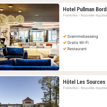
Hotel Pullman Bor
Frankrike
›
Nouvelle-Aquita
Svømmebasseng
Forrige bilde
Neste bilde
Gratis Wi-Fi
Restaurant
Bordeaux: Cruise på Garonne-elven med et glass vin og canelé
(29)
x: Halvdagstur til Margaux med vinsmaking
(29)
Bordeaux: Inngangsbillett til Cité du Vin og vinsmaking
(29)
Hôtel Les Sources 
Frankrike
›
Nouvelle-Aquita