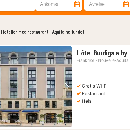
Ankomst
Avreise
Hoteller med restaurant i Aquitaine fundet
Hôtel Burdigala by
Frankrike
›
Nouvelle-Aquita
Gratis Wi-Fi
Forrige bilde
Neste bilde
Restaurant
Heis