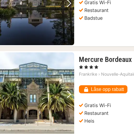
Gratis Wi-Fi
Forrige bilde
Neste bilde
Restaurant
Badstue
Mercure Bordeaux 
, 4 Stjerner
Frankrike
›
Nouvelle-Aquita
g søndager
(8)
Låse opp rabatt
Forrige bilde
Neste bilde
Gratis Wi-Fi
Restaurant
Heis