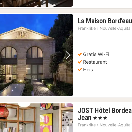
La Maison Bord'ea
Frankrike
›
Nouvelle-Aquita
Gratis Wi-Fi
Forrige bilde
Neste bilde
Restaurant
Heis
JOST Hôtel Bordea
1
Jean
, 3 Stjerner
natt
Frankrike
›
Nouvelle-Aquita
fra