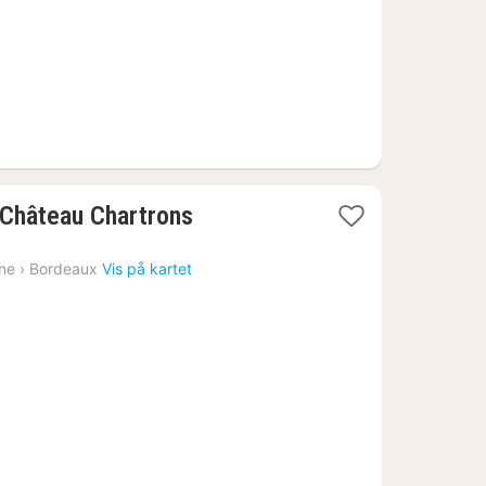
1
Château Chartrons
natt
fra
ine
›
Bordeaux
Vis på kartet
982
kr.