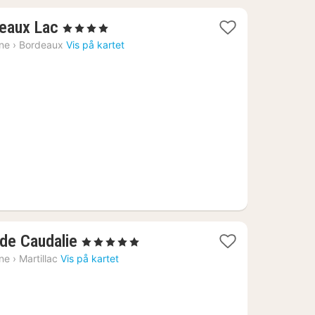
1
deaux Lac
, 4 Stjerner
natt
ine
›
Bordeaux
Vis på kartet
fra
1023
kr.
1
de Caudalie
, 5 Stjerner
natt
ine
›
Martillac
Vis på kartet
fra
4438
kr.