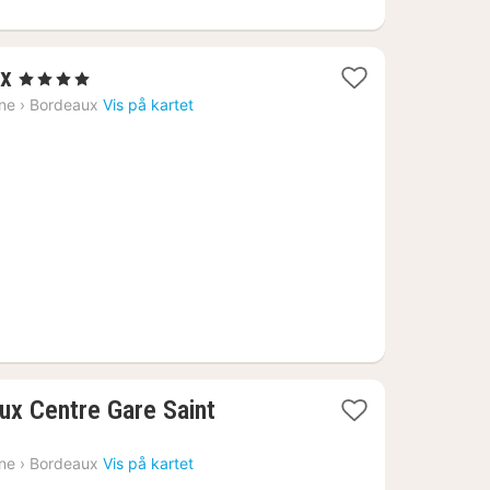
1
ux
, 4 Stjerner
natt
ine
›
Bordeaux
Vis på kartet
fra
1542
kr.
ux Centre Gare Saint
ine
›
Bordeaux
Vis på kartet