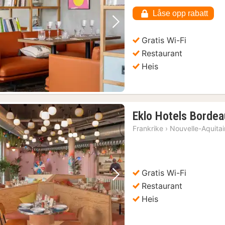
880
Låse opp rabatt
kr.
Forrige bilde
Neste bilde
Gratis Wi-Fi
Restaurant
Heis
Eklo Hotels Bordea
Frankrike
›
Nouvelle-Aquita
Gratis Wi-Fi
Forrige bilde
Neste bilde
Restaurant
Heis