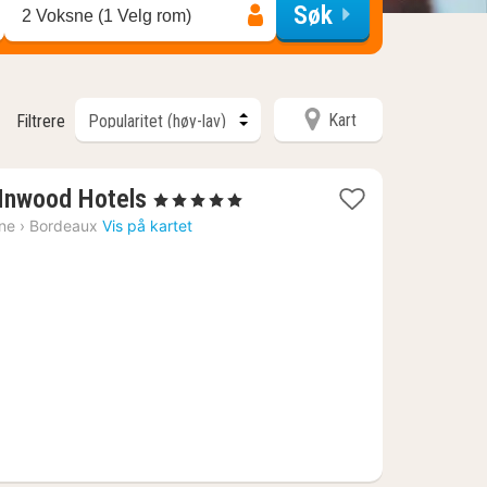
Søk
2 Voksne (1 Velg rom)
Kart
Filtrere
1
 Inwood Hotels
, 5 Stjerner
natt
ine
›
Bordeaux
Vis på kartet
fra
1783
kr.