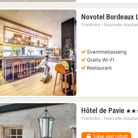
Novotel Bordeaux 
Frankrike
›
Nouvelle-Aquita
Svømmebasseng
Forrige bilde
Neste bilde
Gratis Wi-Fi
Restaurant
1
Hôtel de Pavie
, 5 Stj
natt
Frankrike
›
Nouvelle-Aquita
fra
646
Låse opp rabatt