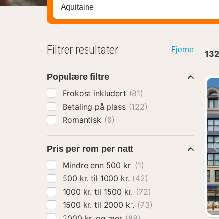
Søk hotell, region eller by
Filtrer resultater
Fjerne
132
Populære filtre
Frokost inkludert
(81)
Betaling på plass
(122)
Romantisk
(8)
Pris per rom per natt
Mindre enn 500 kr.
(1)
500 kr. til 1000 kr.
(42)
1000 kr. til 1500 kr.
(72)
1500 kr. til 2000 kr.
(73)
2000 kr. og mer
(88)