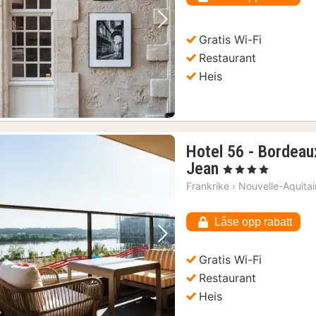
kr.
Forrige bilde
Neste bilde
Gratis Wi-Fi
Restaurant
Heis
Hotel 56 - Bordeau
1
Jean
, 4 Stjerner
natt
Frankrike
›
Nouvelle-Aquita
fra
1151
Låse opp rabatt
kr.
Forrige bilde
Neste bilde
Gratis Wi-Fi
Restaurant
Heis