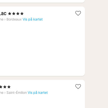
1
Lac
, 4 Stjerner
natt
ine
›
Bordeaux
Vis på kartet
fra
1037
kr.
erner
ine
›
Saint-Émilion
Vis på kartet
2