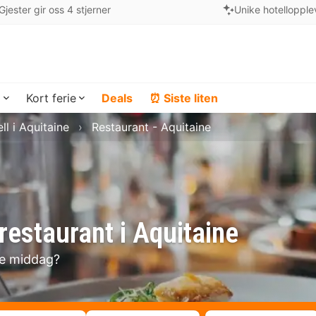
Gjester gir oss 4 stjerner
Unike hotellopple
a
Kort ferie
Deals
⏰ Siste liten
ll i Aquitaine
Restaurant - Aquitaine
restaurant i Aquitaine
se middag?