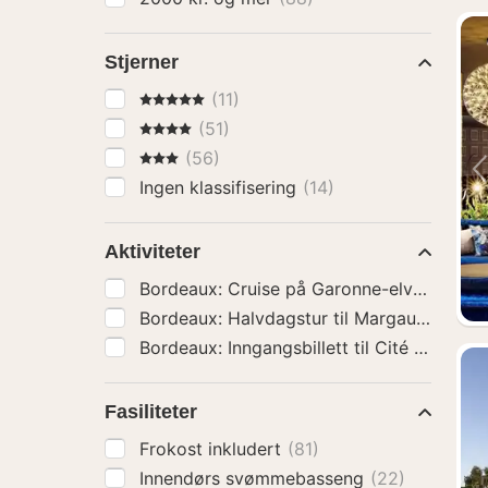
Stjerner
5 Stjerner
(11)
4 Stjerner
(51)
3 Stjerner
(56)
Ingen klassifisering
(14)
Aktiviteter
Bordeau
Fasiliteter
Frokost inkludert
(81)
Innendørs svømmebasseng
(22)