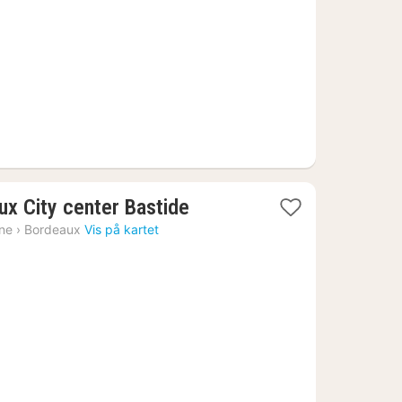
1
ux City center Bastide
natt
ine
›
Bordeaux
Vis på kartet
fra
523
kr.