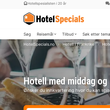
Hotellspesialisten i 20 år
Søg
Reisemål
Tilbud
Søk etter tem
HotelSpecials.no
Hotell i Frankrike
Hote
Hotell med middag og 
Ønsker du innkvartering hvor du kan spi