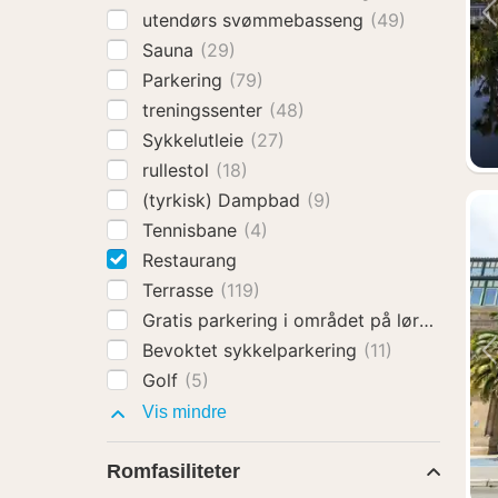
utendørs svømmebasseng
(49)
Sauna
(29)
Parkering
(79)
treningssenter
(48)
Sykkelutleie
(27)
rullestol
(18)
(tyrkisk) Dampbad
(9)
Tennisbane
(4)
Restaurang
Terrasse
(119)
Gratis parkering i området på lørdager o
Bevoktet sykkelparkering
(11)
Golf
(5)
Fasiliteter
Vis mindre
Romfasiliteter