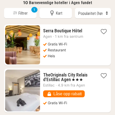
10
Barnevennlige hoteller i Agen fundet
1
Filtrer
Kart
1
Serra Boutique Hôtel
natt
Agen
·
1 km fra sentrum
fra
1307
Gratis Wi-Fi
kr.
Restaurant
Heis
TheOriginals City Relais
1
d'Estillac Agen
, 3 Stjerner
natt
Estillac
·
4.9 km fra Agen
fra
660
Låse opp rabatt
kr.
Gratis Wi-Fi