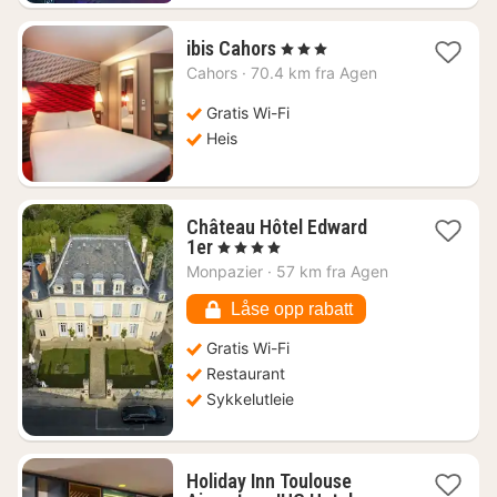
1
ibis Cahors
, 3 Stjerner
natt
Cahors
·
70.4 km fra Agen
fra
756
Gratis Wi-Fi
kr.
Heis
Château Hôtel Edward
1
1er
, 4 Stjerner
natt
Monpazier
·
57 km fra Agen
fra
2061
Låse opp rabatt
kr.
Gratis Wi-Fi
Restaurant
Sykkelutleie
Holiday Inn Toulouse