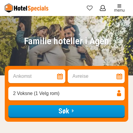
menu
Mine
favoritter
Familie hoteller i Agen
Ankomst
Avreise
2 Voksne (1 Velg rom)
Søk