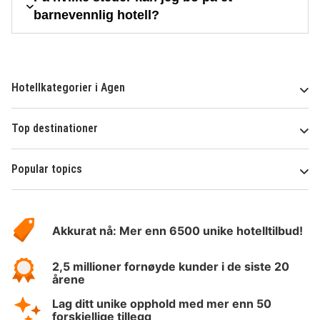
barnevennlig hotell?
Hotellkategorier i Agen
Top destinationer
Popular topics
Om
Hotelspecials
Akkurat nå: Mer enn 6500 unike hotelltilbud!
2,5 millioner fornøyde kunder i de siste 20
årene
Lag ditt unike opphold med mer enn 50
forskjellige tillegg