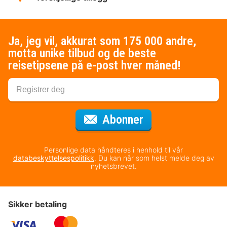
Ja, jeg vil, akkurat som 175 000 andre,
motta unike tilbud og de beste
reisetipsene på e-post hver måned!
for nyhetsbrevet
Abonner
Personlige data håndteres i henhold til vår
databeskyttelsespolitikk
. Du kan når som helst melde deg av
nyhetsbrevet.
Sikker betaling