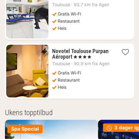
natt
Toulouse
·
93.7 km fra Agen
fra
1120
Gratis Wi-Fi
kr.
Restaurant
Heis
Novotel Toulouse Purpan
1
Aéroport
, 4 Stjerner
natt
Toulouse
·
90.9 km fra Agen
fra
1093
Gratis Wi-Fi
kr.
Restaurant
Heis
Ukens topptilbud
3 dager ig
Spa Special