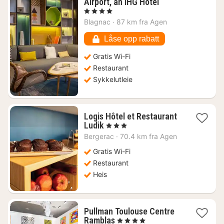
1
Airport, an IHG Hotel
natt
, 4 Stjerner
fra
Blagnac
·
87 km fra Agen
751
kr.
Låse opp rabatt
Gratis Wi-Fi
Restaurant
Sykkelutleie
Logis Hôtel et Restaurant
1
Ludik
, 3 Stjerner
natt
Bergerac
·
70.4 km fra Agen
fra
1010
Gratis Wi-Fi
kr.
Restaurant
Heis
Pullman Toulouse Centre
1
Ramblas
, 4 Stjerner