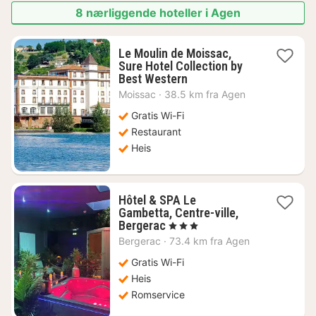
8 nærliggende hoteller i Agen
Le Moulin de Moissac,
Sure Hotel Collection by
1
Best Western
natt
Moissac
·
38.5 km fra Agen
fra
982
Gratis Wi-Fi
kr.
Restaurant
Heis
Hôtel & SPA Le
Gambetta, Centre-ville,
1
Bergerac
, 3 Stjerner
natt
Bergerac
·
73.4 km fra Agen
fra
925
Gratis Wi-Fi
kr.
Heis
Romservice