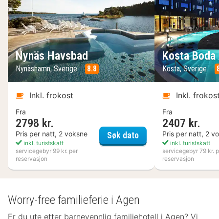
Nynäs Havsbad
Kosta Boda 
Nynäshamn, Sverige
8.8
Kosta, Sverige
Inkl. frokost
Inkl. frokos
Fra
Fra
2798 kr.
2407 kr.
Nynäs Havsbad
Pris per natt, 2 voksne
Pris per natt, 2 v
Søk dato
inkl. turistskatt
inkl. turistskatt
servicegebyr 99 kr. per
servicegebyr 79 kr. p
reservasjon
reservasjon
Worry-free familieferie i Agen
Er du ute etter barnevennlig familiehotell i Agen? Vi