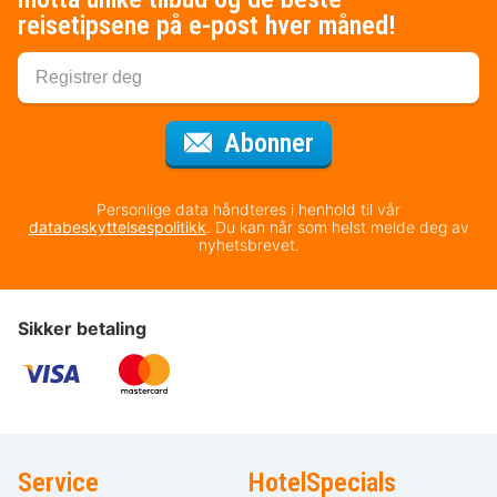
reisetipsene på e-post hver måned!
for nyhetsbrevet
Abonner
Personlige data håndteres i henhold til vår
databeskyttelsespolitikk
. Du kan når som helst melde deg av
nyhetsbrevet.
Sikker betaling
Service
HotelSpecials