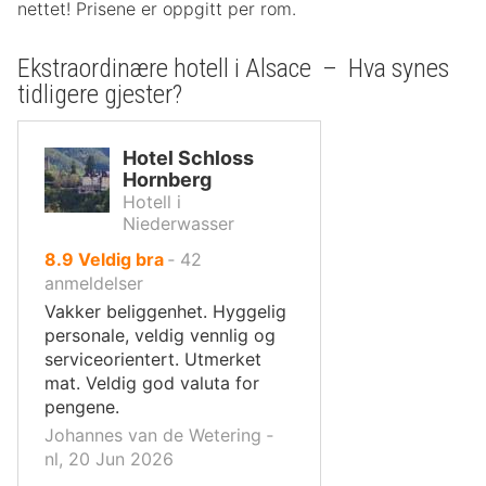
nettet! Prisene er oppgitt per rom.
Ekstraordinære hotell i Alsace – Hva synes
tidligere gjester?
Hotel Schloss
Hornberg
Hotell i
Niederwasser
av
8.9
Veldig bra
‐
42
10,
anmeldelser
Vakker beliggenhet. Hyggelig
personale, veldig vennlig og
serviceorientert. Utmerket
mat. Veldig god valuta for
pengene.
Johannes van de Wetering ‐
nl, 20 Jun 2026