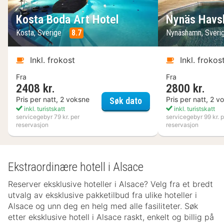
Kosta Boda Art Hotel
Nynäs Havs
Kosta, Sverige
8.7
Nynäshamn, Sveri
Inkl. frokost
Inkl. frokos
Fra
Fra
2408 kr.
2800 kr.
Kosta Boda Art Hotel
Pris per natt, 2 voksne
Pris per natt, 2 v
Søk dato
inkl. turistskatt
inkl. turistskatt
servicegebyr 79 kr. per
servicegebyr 99 kr. p
reservasjon
reservasjon
Ekstraordinære hotell i Alsace
Reserver eksklusive hoteller i Alsace? Velg fra et bredt
utvalg av eksklusive pakketilbud fra ulike hoteller i
Alsace og unn deg en helg med alle fasiliteter. Søk
etter eksklusive hotell i Alsace raskt, enkelt og billig på