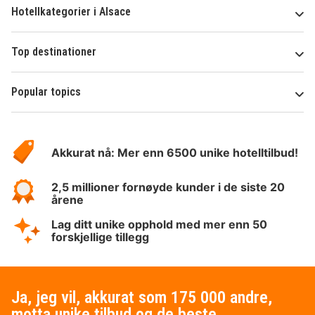
Hotellkategorier i Alsace
Top destinationer
Popular topics
Om
Hotelspecials
Akkurat nå: Mer enn 6500 unike hotelltilbud!
2,5 millioner fornøyde kunder i de siste 20
årene
Lag ditt unike opphold med mer enn 50
forskjellige tillegg
Ja, jeg vil, akkurat som 175 000 andre,
motta unike tilbud og de beste