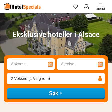
menu
Mine
favoritter
Eksklusive hoteller i Alsace
Ankomst
Avreise
2 Voksne (1 Velg rom)
Søk