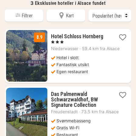
3
Eksklusive hoteller i Alsace fundet
Filtrer
Kart
3
Hotel Schloss Hornberg
8.9
netter
, 3 Stjerner
fra
Niederwasser
·
59.4 km fra Alsace
961
kr.
Hotel i slott
Fantastisk utsikt
Egen restaurant
Das Palmenwald
Schwarzwaldhof, BW
1
Signature Collection
natt
Freudenstadt
·
73.5 km fra Alsace
fra
1276
Svømmebasseng
kr.
Gratis Wi-Fi
Restaurant