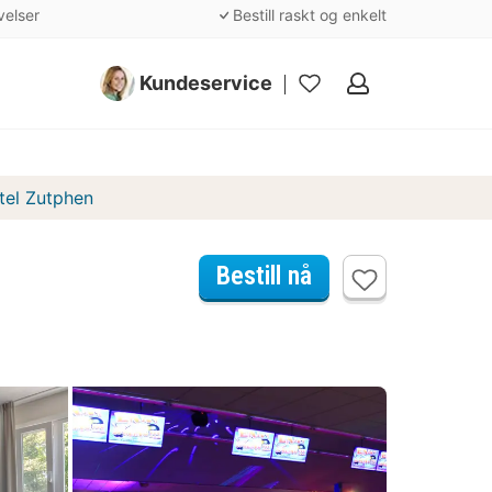
velser
Bestill raskt og enkelt
Kundeservice
Mine
favoritter
tel Zutphen
Bestill nå