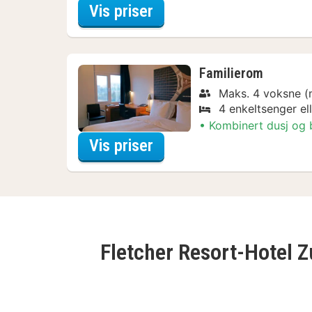
for Relax Special
Vis priser
Familierom
Maks. 4 voksne (
4 enkeltsenger el
Kombinert dusj og
for Relax Special
Vis priser
Fletcher Resort-Hotel 