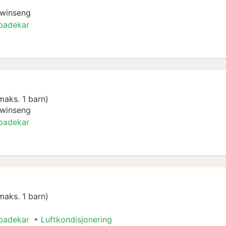
twinseng
 badekar
maks. 1 barn)
twinseng
 badekar
maks. 1 barn)
 badekar
Luftkondisjonering