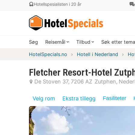
Hotellspesialisten i 20 år
Søg
Reisemål
Tilbud
Søk etter tem
HotelSpecials.no
Hotell i Nederland
Hot
Fletcher Resort-Hotel Zutp
De Stoven 37
7206 AZ
Zutphen
Neder
Velg rom
Ekstra tillegg
Fasiliteter