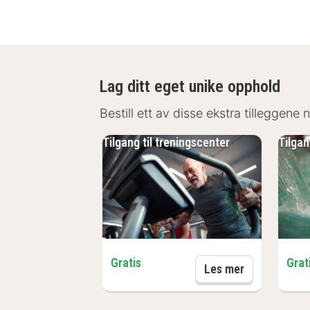
Lag ditt eget unike opphold
Bestill ett av disse ekstra tilleggene 
Tilgang til treningscenter
Tilgan
Gratis
Grat
Tilgang til t
Les mer