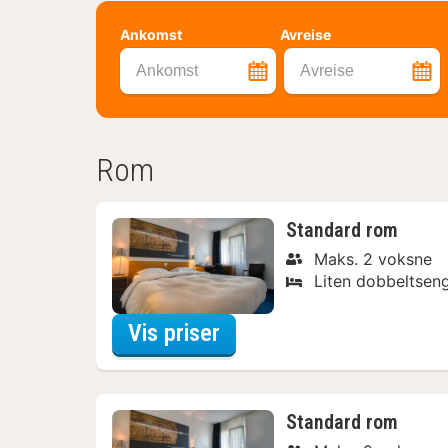
Ankomst
Avreise
Ankomst
Avreise
Rom
Standard rom
Maks. 2 voksne
Liten dobbeltsen
for Relax Special
Vis priser
Standard rom