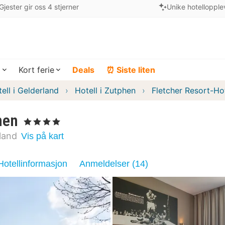
Gjester gir oss 4 stjerner
Unike hotellopple
a
Kort ferie
Deals
⏰ Siste liten
ell i Gelderland
Hotell i Zutphen
Fletcher Resort-Ho
hen
, 4 Stjerner
land
Vis på kart
Hotellinformasjon
Anmeldelser (14)