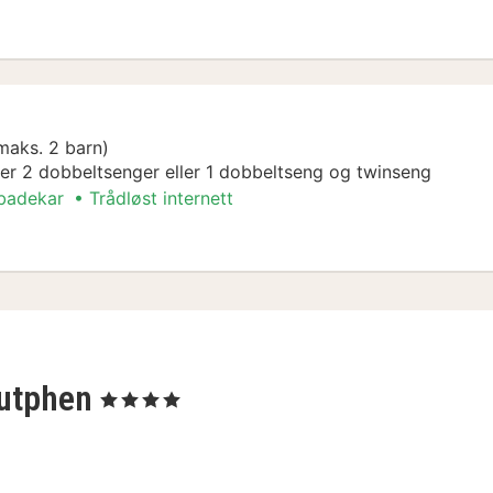
maks. 2 barn)
ler 2 dobbeltsenger eller 1 dobbeltseng og twinseng
 badekar
Trådløst internett
Zutphen
, 4 Stjerner