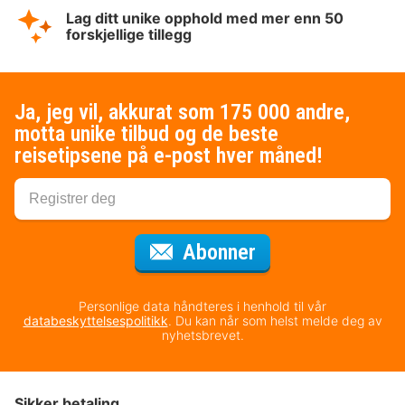
Lag ditt unike opphold med mer enn 50
forskjellige tillegg
Ja, jeg vil, akkurat som 175 000 andre,
motta unike tilbud og de beste
reisetipsene på e-post hver måned!
for nyhetsbrevet
Abonner
Personlige data håndteres i henhold til vår
databeskyttelsespolitikk
. Du kan når som helst melde deg av
nyhetsbrevet.
Sikker betaling