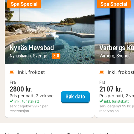
Spa Special
Spa Special
Nynäs Havsbad
Varbergs Ku
Nynäshamn, Sverige
8.8
Varberg, Sverige
Inkl. frokost
Inkl. frokos
Fra
Fra
2800 kr.
2107 kr.
Nynäs Havsbad
Pris per natt, 2 voksne
Pris per natt, 2 v
Søk dato
inkl. turistskatt
inkl. turistskatt
servicegebyr 99 kr. per
servicegebyr 99 kr. p
reservasjon
reservasjon