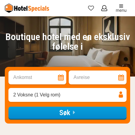
menu
Mine
favoritter
Boutique hotel med en eksklusiv
følelse i
Ankomst
Avreise
2 Voksne (1 Velg rom)
Søk