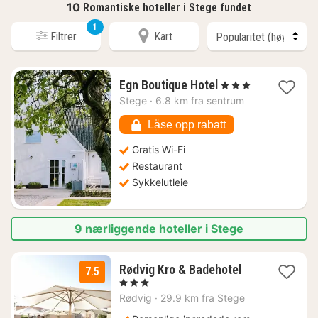
10
Romantiske hoteller i Stege fundet
1
Filtrer
Kart
1
Egn Boutique Hotel
, 3 Stjerner
natt
Stege
·
6.8 km fra sentrum
fra
2448
Låse opp rabatt
kr.
Gratis Wi-Fi
Restaurant
Sykkelutleie
9 nærliggende hoteller i Stege
1
Rødvig Kro & Badehotel
7.5
natt
, 3 Stjerner
fra
Rødvig
·
29.9 km fra Stege
2422