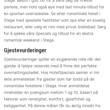
Stege: Bestill i god tid for å sikre deg de fineste
perlene, men hold også øye med last minute-tilbud for
en spontan overraskelse. Se etter romantiske hotell i
Stege med spesielle fasiliteter som spa eller en koselig
restaurant, eller velg et rom med privat boblebad. Sørg
for å sjekke våre Specials og tilbud for en ekstra
romantisk weekend i Stege.
Gjestevurderinger
Gjestevurderinger spiller en avgjørende rolle når det
gjelder å hjelpe reisende med å finne det perfekte
overnattingsstedet. Hos HotelSpecials samler vi inn
ekte anmeldelser fra gjester som har bodd på de
romantiske hotellene i Stege. Hver anmeldelse
inneholder en poengsum mellom 1 og 10, basert på
faktorer som renslighet, komfort, gjestfrihet og
beliggenhet. På denne måten får du ærlig innsikt fra