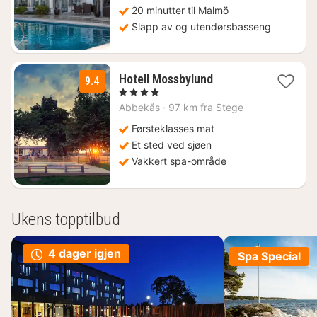
kr.
20 minutter til Malmö
Slapp av og utendørsbasseng
1
Hotell Mossbylund
9.4
natt
, 4 Stjerner
fra
Abbekås
·
97 km fra Stege
1887
kr.
Førsteklasses mat
Et sted ved sjøen
Vakkert spa-område
Ukens topptilbud
4 dager igjen
Spa Special