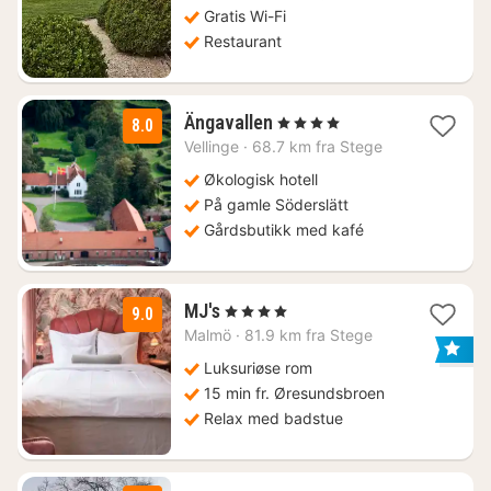
Gratis Wi-Fi
Restaurant
2
Ängavallen
, 4 Stjerner
8.0
netter
Vellinge
·
68.7 km fra Stege
fra
1490
Økologisk hotell
kr.
På gamle Söderslätt
Gårdsbutikk med kafé
1
MJ's
, 4 Stjerner
9.0
natt
Malmö
·
81.9 km fra Stege
fra
1299
Luksuriøse rom
kr.
15 min fr. Øresundsbroen
Relax med badstue