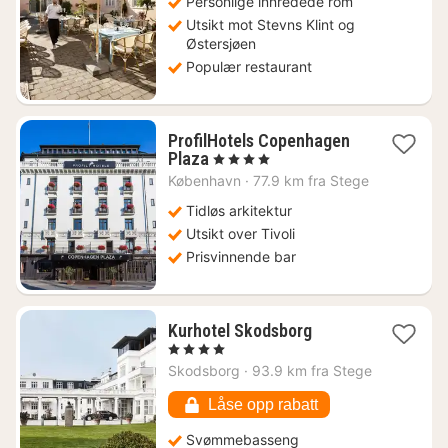
kr.
Personlige innredede rom
Utsikt mot Stevns Klint og
Østersjøen
Populær restaurant
ProfilHotels Copenhagen
1
Plaza
, 4 Stjerner
natt
København
·
77.9 km fra Stege
fra
1912
Tidløs arkitektur
kr.
Utsikt over Tivoli
Prisvinnende bar
1
Kurhotel Skodsborg
natt
, 4 Stjerner
fra
Skodsborg
·
93.9 km fra Stege
2491
kr.
Låse opp rabatt
Svømmebasseng