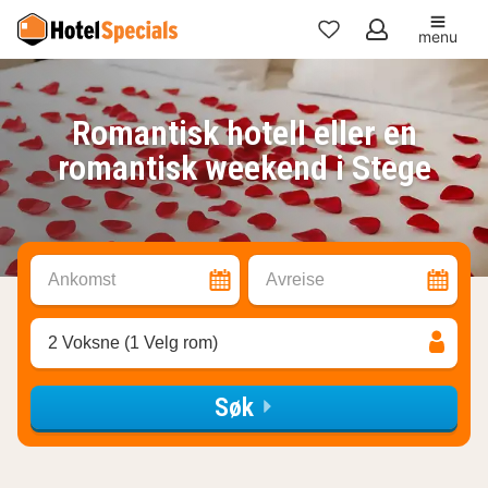
menu
Mine
favoritter
Romantisk hotell eller en
romantisk weekend i Stege
Ankomst
Avreise
2 Voksne (1 Velg rom)
Søk