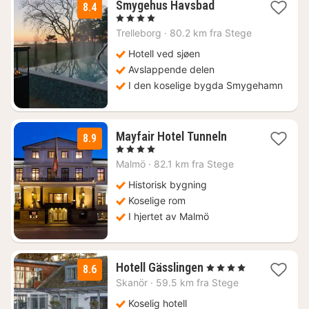
1
Smygehus Havsbad
8.4
natt
, 4 Stjerner
fra
Trelleborg
·
80.2 km fra Stege
1445
kr.
Hotell ved sjøen
Avslappende delen
I den koselige bygda Smygehamn
1
Mayfair Hotel Tunneln
8.9
natt
, 4 Stjerner
fra
Malmö
·
82.1 km fra Stege
1028
kr.
Historisk bygning
Koselige rom
I hjertet av Malmö
1
Hotell Gässlingen
, 4 Stjerner
8.6
natt
Skanör
·
59.5 km fra Stege
fra
1761
Koselig hotell