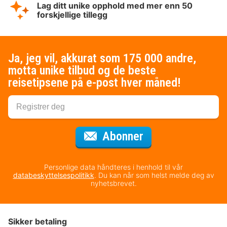
Lag ditt unike opphold med mer enn 50
forskjellige tillegg
Ja, jeg vil, akkurat som 175 000 andre,
motta unike tilbud og de beste
reisetipsene på e-post hver måned!
for nyhetsbrevet
Abonner
Personlige data håndteres i henhold til vår
databeskyttelsespolitikk
. Du kan når som helst melde deg av
nyhetsbrevet.
Sikker betaling