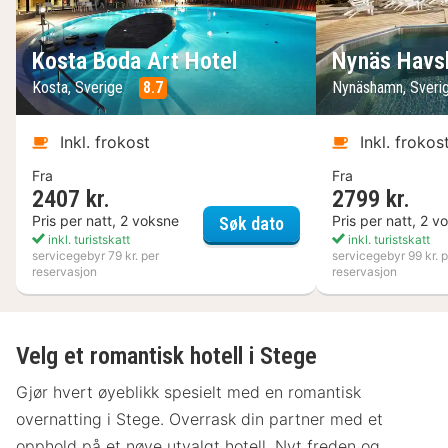
Kosta Boda Art Hotel
Nynäs Havs
Kosta, Sverige
8.7
Nynäshamn, Sveri
Inkl. frokost
Inkl. frokos
Fra
Fra
2407 kr.
2799 kr.
Kosta Boda Art Hotel
Pris per natt, 2 voksne
Pris per natt, 2 v
Søk dato
inkl. turistskatt
inkl. turistskatt
servicegebyr 79 kr. per
servicegebyr 99 kr. p
reservasjon
reservasjon
Velg et romantisk hotell i Stege
Gjør hvert øyeblikk spesielt med en romantisk
overnatting i Stege. Overrask din partner med et
opphold på et nøye utvalgt hotell. Nyt freden og