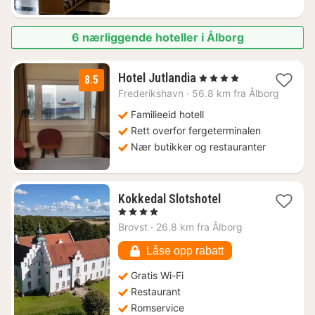
6 nærliggende hoteller i Ålborg
3
Hotel Jutlandia
, 4 Stjerner
8.5
netter
Frederikshavn
·
56.8 km fra Ålborg
fra
1315
Familieeid hotell
kr.
Rett overfor fergeterminalen
Nær butikker og restauranter
1
Kokkedal Slotshotel
natt
, 4 Stjerner
fra
Brovst
·
26.8 km fra Ålborg
1027
kr.
Låse opp rabatt
Gratis Wi-Fi
Restaurant
Romservice