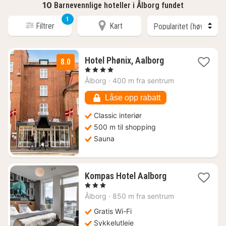
10
Barnevennlige hoteller i Ålborg fundet
1
Filtrer
Kart
1
Hotel Phønix, Aalborg
8.0
natt
, 4 Stjerner
fra
Ålborg
·
400 m fra sentrum
1108
kr.
Låse opp rabatt
Classic interiør
500 m til shopping
Sauna
1
Kompas Hotel Aalborg
natt
, 3 Stjerner
fra
Ålborg
·
850 m fra sentrum
1110
kr.
Gratis Wi-Fi
Sykkelutleie