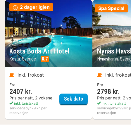
2 dager igjen
Spa Special
Kosta Boda Art Hotel
Nynäs Havs
Kosta, Sverige
8.7
Nynäshamn, Sveri
Inkl. frokost
Inkl. frokos
Fra
Fra
2407 kr.
2798 kr.
Kosta Boda Art Hotel
Pris per natt, 2 voksne
Pris per natt, 2 v
Søk dato
inkl. turistskatt
inkl. turistskatt
servicegebyr 79 kr. per
servicegebyr 99 kr. p
reservasjon
reservasjon