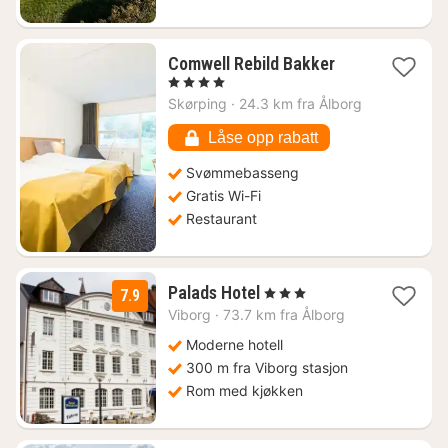
1
Comwell Rebild Bakker
natt
, 4 Stjerner
fra
Skørping
·
24.3 km fra Ålborg
902
kr.
Låse opp rabatt
Svømmebasseng
Gratis Wi-Fi
Restaurant
1
Palads Hotel
, 3 Stjerner
7.9
natt
Viborg
·
73.7 km fra Ålborg
fra
1464
Moderne hotell
kr.
300 m fra Viborg stasjon
Rom med kjøkken