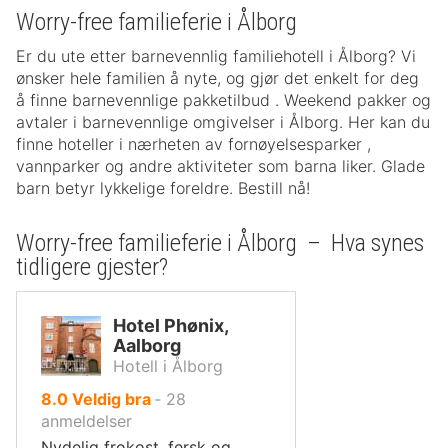
Worry-free familieferie i Ålborg
Er du ute etter barnevennlig familiehotell i Ålborg? Vi
ønsker hele familien å nyte, og gjør det enkelt for deg
å finne barnevennlige pakketilbud . Weekend pakker og
avtaler i barnevennlige omgivelser i Ålborg. Her kan du
finne hoteller i nærheten av fornøyelsesparker ,
vannparker og andre aktiviteter som barna liker. Glade
barn betyr lykkelige foreldre. Bestill nå!
Worry-free familieferie i Ålborg – Hva synes
tidligere gjester?
Hotel Phønix,
Aalborg
Hotell i Ålborg
av
8.0
Veldig bra
‐
28
10,
anmeldelser
Nydelig frokost, fersk og