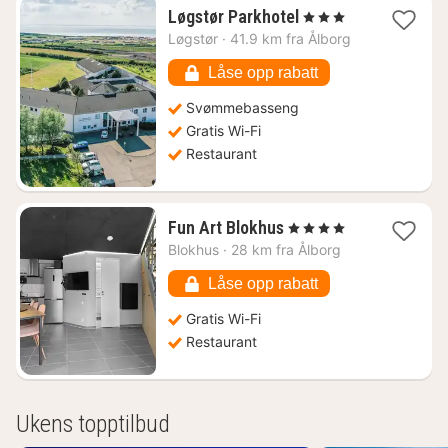
1
Løgstør Parkhotel
, 3 Stjerner
natt
Løgstør
·
41.9 km fra Ålborg
fra
1149
Låse opp rabatt
kr.
Svømmebasseng
Gratis Wi-Fi
Restaurant
1
Fun Art Blokhus
, 4 Stjerner
natt
Blokhus
·
28 km fra Ålborg
fra
1429
Låse opp rabatt
kr.
Gratis Wi-Fi
Restaurant
Ukens topptilbud