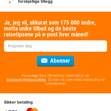
forskjellige tillegg
Ja, jeg vil, akkurat som 175 000 andre,
motta unike tilbud og de beste
reisetipsene på e-post hver måned!
for nyhetsbrevet
Abonner
Personlige data håndteres i henhold til vår
databeskyttelsespolitikk
. Du kan når som helst melde deg av
nyhetsbrevet.
Sikker betaling