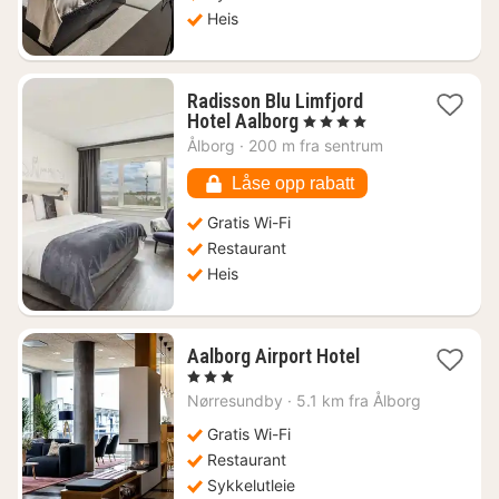
Heis
Radisson Blu Limfjord
1
Hotel Aalborg
, 4 Stjerner
natt
Ålborg
·
200 m fra sentrum
fra
1028
Låse opp rabatt
kr.
Gratis Wi-Fi
Restaurant
Heis
1
Aalborg Airport Hotel
natt
, 3 Stjerner
fra
Nørresundby
·
5.1 km fra Ålborg
872
kr.
Gratis Wi-Fi
Restaurant
Sykkelutleie