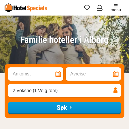
menu
Mine
favoritter
Familie hoteller i Ålborg
Ankomst
Avreise
2 Voksne (1 Velg rom)
Søk