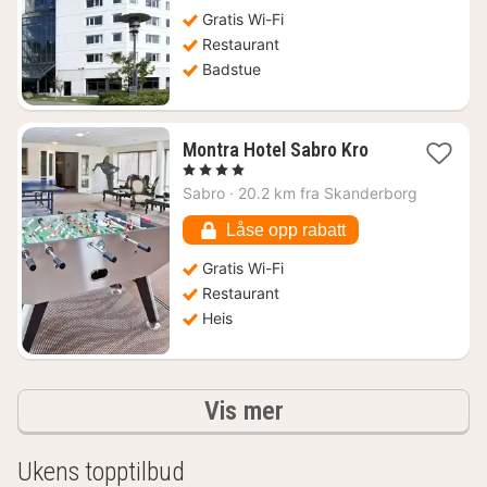
Gratis Wi-Fi
Restaurant
Badstue
1
Montra Hotel Sabro Kro
natt
, 4 Stjerner
fra
Sabro
·
20.2 km fra Skanderborg
1251
kr.
Låse opp rabatt
Gratis Wi-Fi
Restaurant
Heis
Resultater
Vis mer
Ukens topptilbud