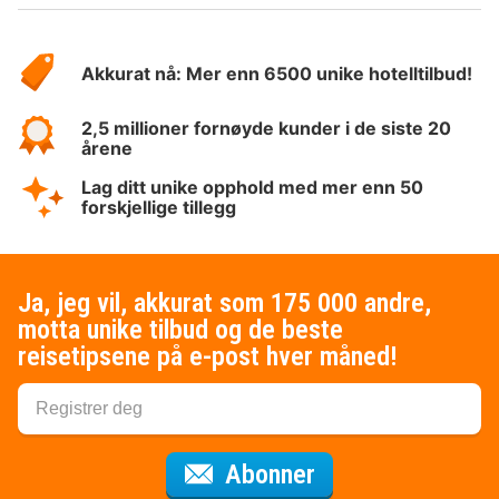
Om
Hotelspecials
Akkurat nå: Mer enn 6500 unike hotelltilbud!
2,5 millioner fornøyde kunder i de siste 20
årene
Lag ditt unike opphold med mer enn 50
forskjellige tillegg
Ja, jeg vil, akkurat som 175 000 andre,
motta unike tilbud og de beste
reisetipsene på e-post hver måned!
for nyhetsbrevet
Abonner