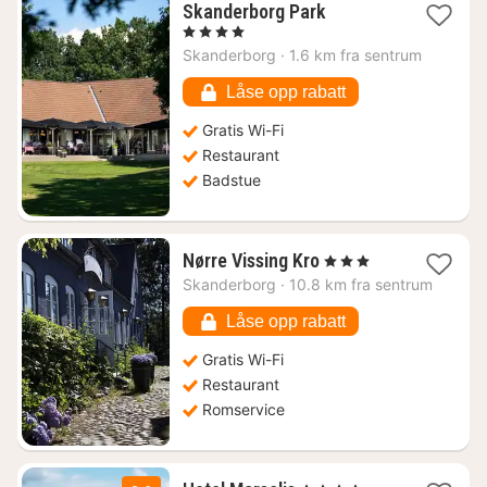
1
Skanderborg Park
natt
, 4 Stjerner
fra
Skanderborg
·
1.6 km fra sentrum
1200
kr.
Låse opp rabatt
Gratis Wi-Fi
Restaurant
Badstue
1
Nørre Vissing Kro
, 3 Stjerner
natt
Skanderborg
·
10.8 km fra sentrum
fra
904
Låse opp rabatt
kr.
Gratis Wi-Fi
Restaurant
Romservice