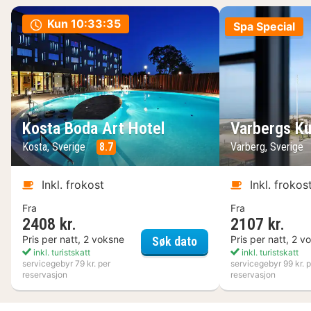
Kun
10:33:34
Spa Special
Kosta Boda Art Hotel
Varbergs Ku
Kosta, Sverige
8.7
Varberg, Sverige
Inkl. frokost
Inkl. frokos
Fra
Fra
2408 kr.
2107 kr.
Kosta Boda Art Hotel
Pris per natt, 2 voksne
Pris per natt, 2 v
Søk dato
inkl. turistskatt
inkl. turistskatt
servicegebyr 79 kr. per
servicegebyr 99 kr. p
reservasjon
reservasjon