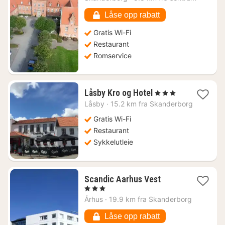
968
kr.
Låse opp rabatt
Gratis Wi-Fi
Restaurant
Romservice
1
Låsby Kro og Hotel
, 3 Stjerner
natt
Låsby
·
15.2 km fra Skanderborg
fra
1464
Gratis Wi-Fi
kr.
Restaurant
Sykkelutleie
1
Scandic Aarhus Vest
natt
, 3 Stjerner
fra
Århus
·
19.9 km fra Skanderborg
1045
kr.
Låse opp rabatt