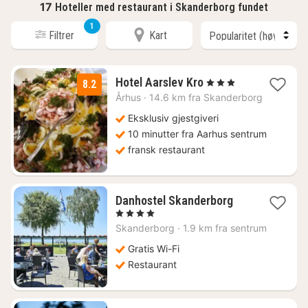
17
Hoteller med restaurant i Skanderborg fundet
1
Filtrer
Kart
1
Hotel Aarslev Kro
, 3 Stjerner
8.2
natt
Århus
·
14.6 km fra Skanderborg
fra
1259
Eksklusiv gjestgiveri
kr.
10 minutter fra Aarhus sentrum
fransk restaurant
1
Danhostel Skanderborg
natt
, 4 Stjerner
fra
Skanderborg
·
1.9 km fra sentrum
768
kr.
Gratis Wi-Fi
Restaurant