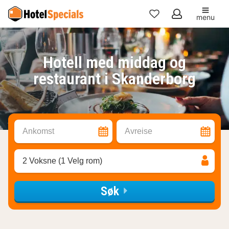
menu
Mine
favoritter
Hotell med middag og
restaurant i Skanderborg
Ankomst
Avreise
2 Voksne (1 Velg rom)
Søk