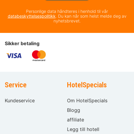
Personlige data håndteres i henhold til vår
databeskyttelsespolitikk
. Du kan når som helst melde deg av
nyhetsbrevet.
Sikker betaling
Service
HotelSpecials
Kundeservice
Om HotelSpecials
Blogg
affiliate
Legg till hotell