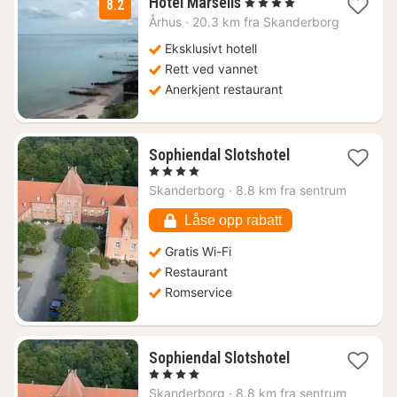
1
Hotel Marselis
, 4 Stjerner
8.2
natt
Århus
·
20.3 km fra Skanderborg
fra
1476
Eksklusivt hotell
kr.
Rett ved vannet
Anerkjent restaurant
1
Sophiendal Slotshotel
natt
, 4 Stjerner
fra
Skanderborg
·
8.8 km fra sentrum
1203
kr.
Låse opp rabatt
Gratis Wi-Fi
Restaurant
Romservice
1
Sophiendal Slotshotel
natt
, 4 Stjerner
fra
Skanderborg
·
8.8 km fra sentrum