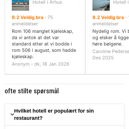
Hotell i Århus
Hotell 
av
av
8.2
Veldig bra
‐
75
8.2
Veldig bra
‐
10,
10,
anmeldelser
anmeldelser
Rom 106 manglet kjøleskap,
Nydelig rom. Vi b
da vi antok at det var
og elsker å ligg
standard etter at vi bodde i
høre bølgene.
rom 506 i august, som hadde
Caroline Pederse
kjøleskap.
Des 2025
Anonym ‐ dk, 18 Jan 2026
ofte stilte spørsmål
Hvilket hotell er populært for sin
restaurant?