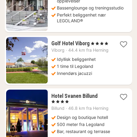
opplevelser
Bassenglounge og treningsstudio
Perfekt beliggenhet nær
LEGOLAND®
1
Golf Hotel Viborg
, 4 Stjerner
natt
Viborg
·
44.4 km fra Herning
fra
2059
Idyllisk beliggenhet
kr.
1 time til Legoland
Innendørs jacuzzi
1
Hotel Svanen Billund
natt
, 4 Stjerner
fra
Billund
·
46.8 km fra Herning
1881
kr.
Design og boutique hotell
500 meter fra Legoland
Bar, restaurant og terrasse