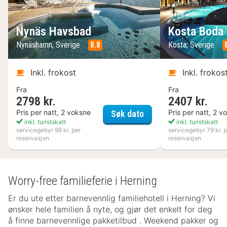
Nynäs Havsbad
Kosta Boda 
Nynäshamn, Sverige
8.8
Kosta, Sverige
Inkl. frokost
Inkl. frokos
Fra
Fra
2798 kr.
2407 kr.
Nynäs Havsbad
Pris per natt, 2 voksne
Pris per natt, 2 v
Søk dato
inkl. turistskatt
inkl. turistskatt
servicegebyr 99 kr. per
servicegebyr 79 kr. p
reservasjon
reservasjon
Worry-free familieferie i Herning
Er du ute etter barnevennlig familiehotell i Herning? Vi
ønsker hele familien å nyte, og gjør det enkelt for deg
å finne barnevennlige pakketilbud . Weekend pakker og