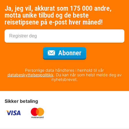
Ja, jeg vil, akkurat som 175 000 andre,
motta unike tilbud og de beste
reisetipsene på e-post hver måned!
for nyhetsbrevet
Abonner
Personlige data håndteres i henhold til vår
databeskyttelsespolitikk
. Du kan når som helst melde deg av
nyhetsbrevet.
Sikker betaling