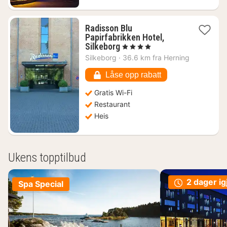
Radisson Blu
Papirfabrikken Hotel,
1
Silkeborg
, 4 Stjerner
natt
Silkeborg
·
36.6 km fra Herning
fra
1471
Låse opp rabatt
kr.
Gratis Wi-Fi
Restaurant
Heis
Ukens topptilbud
2 dager ig
Spa Special