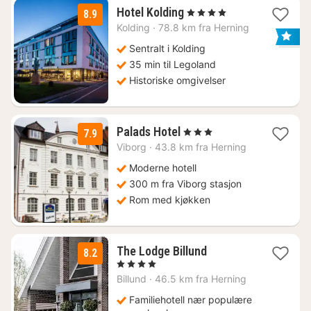
1
Hotel Kolding
, 4 Stjerner
8.9
natt
Kolding
·
78.8 km fra Herning
fra
1119
Sentralt i Kolding
kr.
35 min til Legoland
Historiske omgivelser
1
Palads Hotel
, 3 Stjerner
7.9
natt
Viborg
·
43.8 km fra Herning
fra
1464
Moderne hotell
kr.
300 m fra Viborg stasjon
Rom med kjøkken
1
The Lodge Billund
8.2
natt
, 4 Stjerner
fra
Billund
·
46.5 km fra Herning
1719
kr.
Familiehotell nær populære