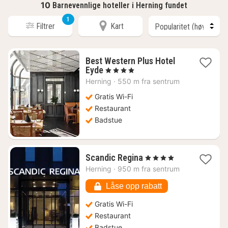
10
Barnevennlige hoteller i Herning fundet
1
Filtrer
Kart
Best Western Plus Hotel
1
Eyde
, 4 Stjerner
natt
Herning
·
550 m fra sentrum
fra
1008
Gratis Wi-Fi
kr.
Restaurant
Badstue
1
Scandic Regina
, 4 Stjerner
natt
Herning
·
950 m fra sentrum
fra
1081
Låse opp rabatt
kr.
Gratis Wi-Fi
Restaurant
Badstue