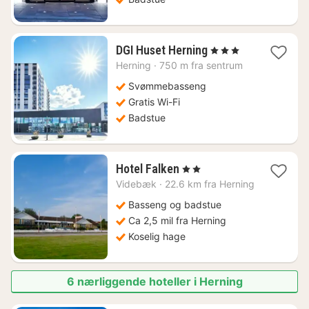
1
DGI Huset Herning
, 3 Stjerner
natt
Herning
·
750 m fra sentrum
fra
949
Svømmebasseng
kr.
Gratis Wi-Fi
Badstue
1
Hotel Falken
, 2 Stjerner
natt
Videbæk
·
22.6 km fra Herning
fra
1495
Basseng og badstue
kr.
Ca 2,5 mil fra Herning
Koselig hage
6 nærliggende hoteller i Herning