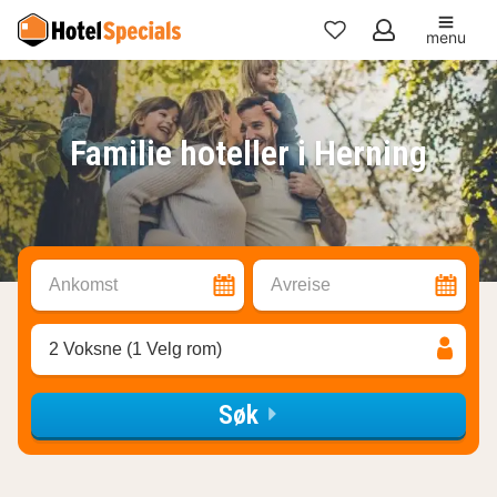
menu
Mine
favoritter
Familie hoteller i Herning
Ankomst
Avreise
2 Voksne (1 Velg rom)
Søk