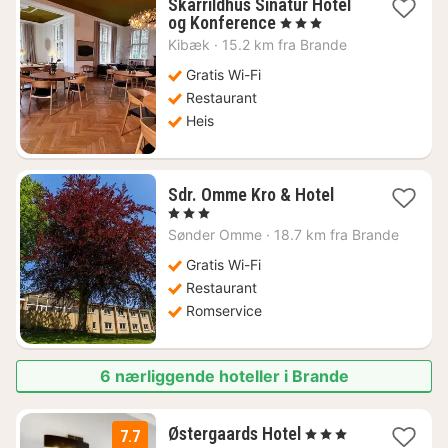
Skarrildhus Sinatur Hotel
1
og Konference
, 3 Stjerner
natt
Kibæk
·
15.2 km fra Brande
fra
1329
Gratis Wi-Fi
kr.
Restaurant
Heis
1
Sdr. Omme Kro & Hotel
natt
, 3 Stjerner
fra
Sønder Omme
·
18.7 km fra Brande
797
kr.
Gratis Wi-Fi
Restaurant
Romservice
6 nærliggende hoteller i Brande
2
Østergaards Hotel
, 3 Stjerner
7.7