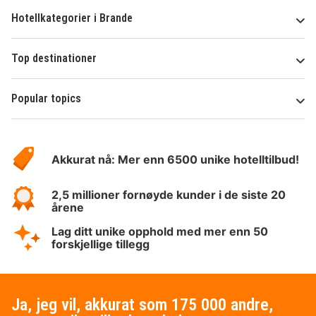
Hotellkategorier i Brande
Top destinationer
Popular topics
Om
Hotelspecials
Akkurat nå: Mer enn 6500 unike hotelltilbud!
2,5 millioner fornøyde kunder i de siste 20
årene
Lag ditt unike opphold med mer enn 50
forskjellige tillegg
Ja, jeg vil, akkurat som 175 000 andre,