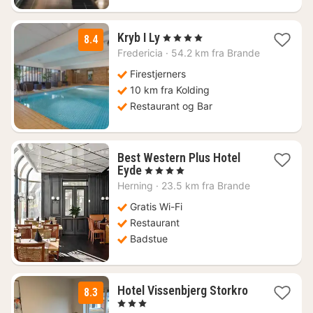
1
Kryb I Ly
, 4 Stjerner
8.4
natt
Fredericia
·
54.2 km fra Brande
fra
1459
Firestjerners
kr.
10 km fra Kolding
Restaurant og Bar
Best Western Plus Hotel
1
Eyde
, 4 Stjerner
natt
Herning
·
23.5 km fra Brande
fra
1010
Gratis Wi-Fi
kr.
Restaurant
Badstue
Hotel Vissenbjerg Storkro
8.3
1
, 3 Stjerner