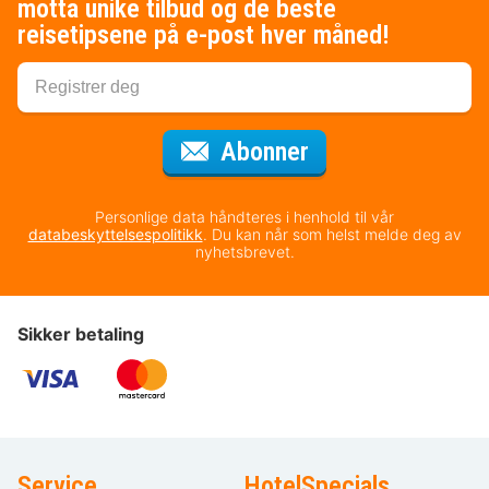
motta unike tilbud og de beste
reisetipsene på e-post hver måned!
for nyhetsbrevet
Abonner
Personlige data håndteres i henhold til vår
databeskyttelsespolitikk
. Du kan når som helst melde deg av
nyhetsbrevet.
Sikker betaling
Service
HotelSpecials