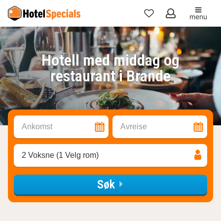
menu
Mine
favoritter
Hotell med middag og
restaurant i Brande
Ankomst
Avreise
2 Voksne (1 Velg rom)
Søk