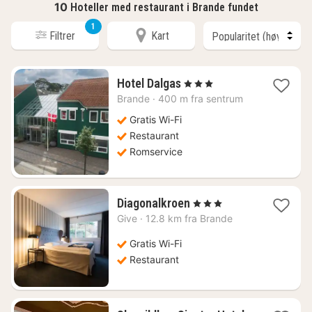
10
Hoteller med restaurant i Brande fundet
1
Filtrer
Kart
1
Hotel Dalgas
, 3 Stjerner
natt
Brande
·
400 m fra sentrum
fra
1286
Gratis Wi-Fi
kr.
Restaurant
Romservice
1
Diagonalkroen
, 3 Stjerner
natt
Give
·
12.8 km fra Brande
fra
1076
Gratis Wi-Fi
kr.
Restaurant