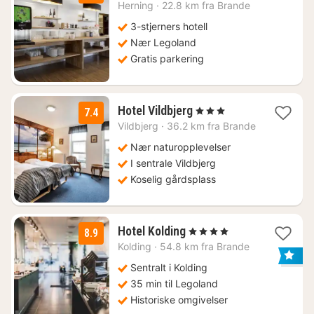
netter
Herning
·
22.8 km fra Brande
fra
1196
3-stjerners hotell
kr.
Nær Legoland
Gratis parkering
1
Hotel Vildbjerg
, 3 Stjerner
7.4
natt
Vildbjerg
·
36.2 km fra Brande
fra
1268
Nær naturopplevelser
kr.
I sentrale Vildbjerg
Koselig gårdsplass
1
Hotel Kolding
, 4 Stjerner
8.9
natt
Kolding
·
54.8 km fra Brande
fra
1121
Sentralt i Kolding
kr.
35 min til Legoland
Historiske omgivelser