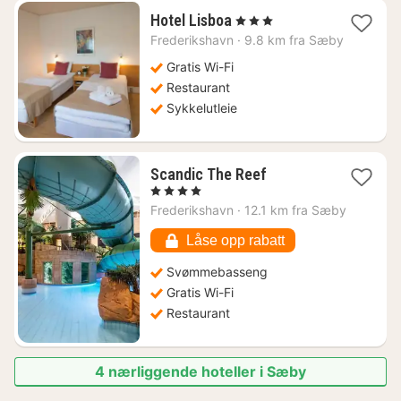
1
Hotel Lisboa
, 3 Stjerner
natt
Frederikshavn
·
9.8 km fra Sæby
fra
1001
Gratis Wi-Fi
kr.
Restaurant
Sykkelutleie
1
Scandic The Reef
natt
, 4 Stjerner
fra
Frederikshavn
·
12.1 km fra Sæby
1221
kr.
Låse opp rabatt
Svømmebasseng
Gratis Wi-Fi
Restaurant
4 nærliggende hoteller i Sæby