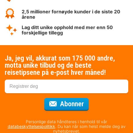
2,5 millioner fornøyde kunder i de siste 20
årene
Lag ditt unike opphold med mer enn 50
forskjellige tillegg
Ja, jeg vil, akkurat som 175 000 andre,
motta unike tilbud og de beste
reisetipsene på e-post hver måned!
for nyhetsbrevet
Abonner
Personlige data håndteres i henhold til vår
databeskyttelsespolitikk
. Du kan når som helst melde deg av
nyhetsbrevet.