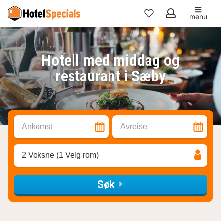
menu
Mine
favoritter
Hotell med middag og
restaurant i Sæby
Ankomst
Avreise
2 Voksne (1 Velg rom)
Søk