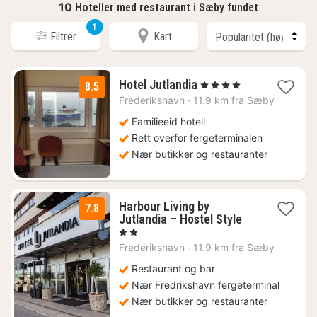
10
Hoteller med restaurant i Sæby fundet
1
Filtrer
Kart
3
Hotel Jutlandia
, 4 Stjerner
8.5
netter
Frederikshavn
·
11.9 km fra Sæby
fra
1314
Familieeid hotell
kr.
Rett overfor fergeterminalen
Nær butikker og restauranter
Harbour Living by
7.8
1
Jutlandia – Hostel Style
natt
, 2 Stjerner
fra
Frederikshavn
·
11.9 km fra Sæby
1102
kr.
Restaurant og bar
Nær Fredrikshavn fergeterminal
Nær butikker og restauranter