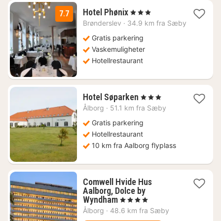
1
Hotel Phønix
, 3 Stjerner
7.7
natt
Brønderslev
·
34.9 km fra Sæby
fra
1213
Gratis parkering
kr.
Vaskemuligheter
Hotellrestaurant
1
Hotel Søparken
, 3 Stjerner
natt
Ålborg
·
51.1 km fra Sæby
fra
1213
Gratis parkering
kr.
Hotellrestaurant
10 km fra Aalborg flyplass
Comwell Hvide Hus
Aalborg, Dolce by
1
Wyndham
, 4 Stjerner
natt
Ålborg
·
48.6 km fra Sæby
fra