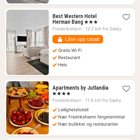
Best Western Hotel
1
Herman Bang
, 3 Stjerner
natt
Frederikshavn
·
12.2 km fra Sæby
fra
1546
Låse opp rabatt
kr.
Gratis Wi-Fi
Restaurant
Heis
1
Apartments by Jutlandia
natt
, 4 Stjerner
fra
Frederikshavn
·
11.9 km fra Sæby
2720
kr.
Leilighetshotell
Nær Fredrikshamn fergeterminal
Nær butikker og restauranter