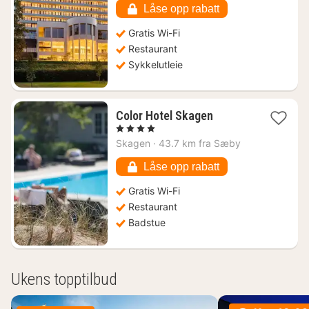
1063
Låse opp rabatt
kr.
Gratis Wi-Fi
Restaurant
Sykkelutleie
1
Color Hotel Skagen
natt
, 4 Stjerner
fra
Skagen
·
43.7 km fra Sæby
1657
kr.
Låse opp rabatt
Gratis Wi-Fi
Restaurant
Badstue
Ukens topptilbud