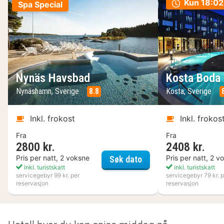
Kun
18:02
Spa Special
Nynäs Havsbad
Kosta Boda 
Nynäshamn, Sverige
8.8
Kosta, Sverige
Inkl. frokost
Inkl. frokos
Fra
Fra
2800 kr.
2408 kr.
Nynäs Havsbad
Pris per natt, 2 voksne
Pris per natt, 2 v
Søk dato
inkl. turistskatt
inkl. turistskatt
servicegebyr 99 kr. per
servicegebyr 79 kr. p
reservasjon
reservasjon