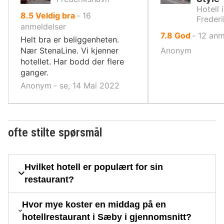
Hotell i
av
8.5
Veldig bra
‐
16
Freder
10,
anmeldelser
av
7.8
God
‐
12
anm
Helt bra er beliggenheten.
10,
Nær StenaLine. Vi kjenner
Anonym
hotellet. Har bodd der flere
ganger.
Anonym ‐ se, 14 Mai 2022
ofte stilte spørsmål
Hvilket hotell er populært for sin
restaurant?
Hvor mye koster en middag på en
hotellrestaurant i Sæby i gjennomsnitt?