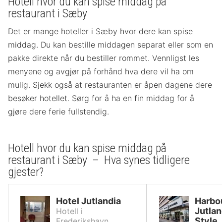
Hotell hvor du kan spise middag på
restaurant i Sæby
Det er mange hoteller i Sæby hvor dere kan spise
middag. Du kan bestille middagen separat eller som en
pakke direkte når du bestiller rommet. Vennligst les
menyene og avgjør på forhånd hva dere vil ha om
mulig. Sjekk også at restauranten er åpen dagene dere
besøker hotellet. Sørg for å ha en fin middag for å
gjøre dere ferie fullstendig.
Hotell hvor du kan spise middag på
restaurant i Sæby – Hva synes tidligere
gjester?
Hotel Jutlandia
Harbou
Jutlan
Hotell i
Style
Frederikshavn