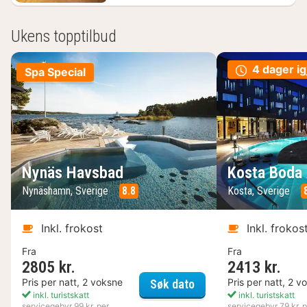
Ukens topptilbud
4 dager ig
Spa Special
Nynäs Havsbad
Kosta Boda 
Nynäshamn, Sverige
8.8
Kosta, Sverige
Inkl. frokost
Inkl. frokos
Fra
Fra
2805 kr.
2413 kr.
Nynäs Havsbad
Pris per natt, 2 voksne
Pris per natt, 2 v
Søk dato
inkl. turistskatt
inkl. turistskatt
servicegebyr 99 kr. per
servicegebyr 79 kr. p