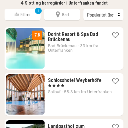
4
Slott og herregårder i Unterfranken fundet
1
Filtrer
Kart
Dorint Resort & Spa Bad
7.8
1
Brückenau
natt
Bad Brückenau
·
33 km fra
fra
Unterfranken
1835
kr.
Schlosshotel Weyberhöfe
1
, 4 Stjerner
natt
Sailauf
·
58.3 km fra Unterfranken
fra
2480
kr.
Landgasthof zum