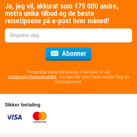
Ja, jeg vil, akkurat som 175 000 andre,
motta unike tilbud og de beste
reisetipsene på e-post hver måned!
for nyhetsbrevet
Abonner
Personlige data håndteres i henhold til vår
databeskyttelsespolitikk
. Du kan når som helst melde deg av
nyhetsbrevet.
Sikker betaling