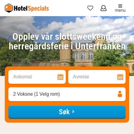
menu
Mine
favoritter
Opplev vår slottsweekend og
herregårdsferie i Unterfranken
Ankomst
Avreise
2 Voksne (1 Velg rom)
Søk