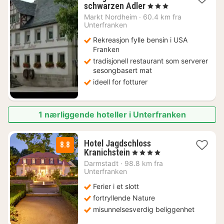
1
schwarzen Adler
, 3 Stjerner
natt
Markt Nordheim
·
60.4 km fra
fra
Unterfranken
992
Rekreasjon fylle bensin i USA
kr.
Franken
tradisjonell restaurant som serverer
sesongbasert mat
ideell for fotturer
1 nærliggende hoteller i Unterfranken
Hotel Jagdschloss
8.8
1
Kranichstein
, 4 Stjerner
natt
Darmstadt
·
98.8 km fra
fra
Unterfranken
1290
Ferier i et slott
kr.
fortryllende Nature
misunnelsesverdig beliggenhet