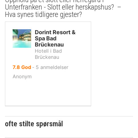
Unterfranken - Slott eller herskapshus? –
Hva synes tidligere gjester?
Dorint Resort &
Spa Bad
Brückenau
Hotell i Bad
Brückenau
av
7.8
God
‐
5
anmeldelser
10,
Anonym
ofte stilte spørsmål