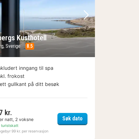
e
rrige bilde
Neste bilde
bergs Kusthotell
rg, Sverige
8.5
nkludert inngang til spa
nkl. frokost
ett gullkant på ditt besøk
7 kr.
t Hotel
Varbergs Kusthotell
Søk dato
er natt, 2 voksne
 turistskatt
egebyr 99 kr. per reservasjon