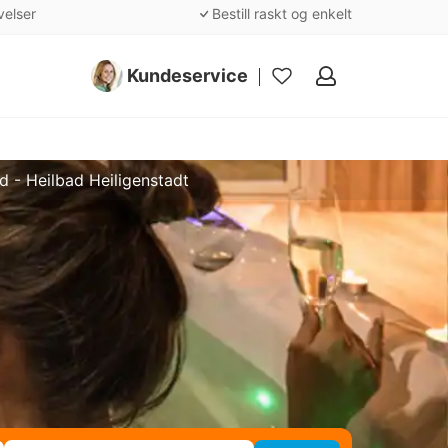
velser
Bestill raskt og enkelt
Kundeservice
Mine
favoritter
 - Heilbad Heiligenstadt