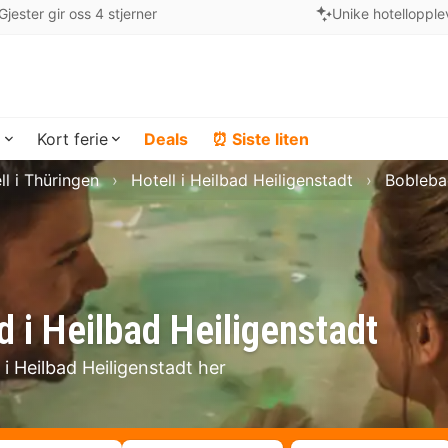
Gjester gir oss 4 stjerner
Unike hotellopple
a
Kort ferie
Deals
⏰ Siste liten
ll i Thüringen
Hotell i Heilbad Heiligenstadt
Boblebad
 i Heilbad Heiligenstadt
 i Heilbad Heiligenstadt her