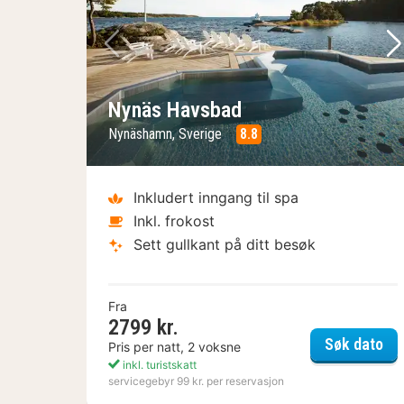
Forrige bilde
Ne
Nynäs Havsbad
Nynäshamn, Sverige
8.8
Inkludert inngang til spa
Inkl. frokost
Sett gullkant på ditt besøk
Fra
2799 kr.
Ny
Søk dato
Pris per natt, 2 voksne
inkl. turistskatt
servicegebyr 99 kr. per reservasjon