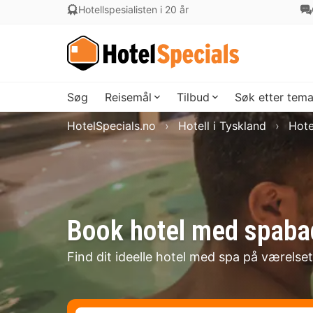
Hotellspesialisten i 20 år
Søg
Reisemål
Tilbud
Søk etter tem
HotelSpecials.no
Hotell i Tyskland
Hote
Book hotel med spabad
Find dit ideelle hotel med spa på værelset