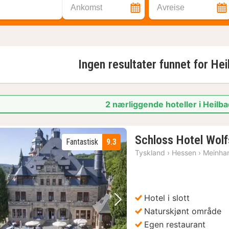
Ankomst
Avreise
Ingen resultater funnet for
Hei
2 nærliggende hoteller i Heilba
Schloss Hotel Wol
Fantastisk
9.3
Tyskland
›
Hessen
›
Meinha
Hotel i slott
Forrige bilde
Neste bilde
Naturskjønt område
Egen restaurant