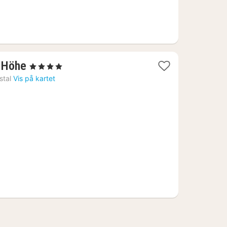
1
r Höhe
, 4 Stjerner
natt
stal
Vis på kartet
fra
1547
kr.