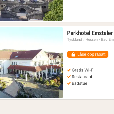
Parkhotel Emstale
Tyskland
›
Hessen
›
Bad Em
1)
Låse opp rabatt
Forrige bilde
Neste bilde
Gratis Wi-Fi
Restaurant
Badstue