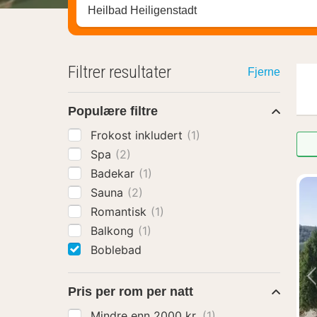
Søk hotell, region eller by
Filtrer resultater
Fjerne
Populære filtre
Frokost inkludert
(1)
Spa
(2)
Badekar
(1)
Sauna
(2)
Romantisk
(1)
Balkong
(1)
Boblebad
Pris per rom per natt
Mindre enn 2000 kr.
(1)