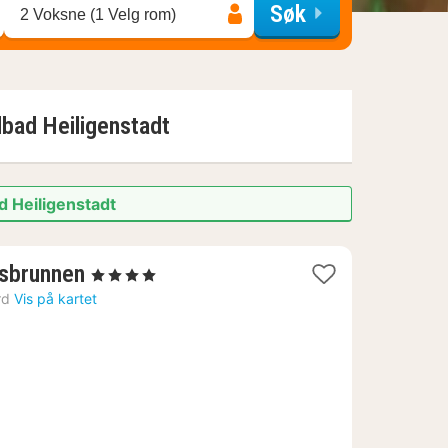
Søk
2 Voksne (1 Velg rom)
lbad Heiligenstadt
d Heiligenstadt
1
fsbrunnen
, 4 Stjerner
natt
rd
Vis på kartet
fra
3719
kr.