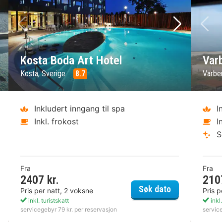
ste bilde
Forrige bilde
Neste bild
Fo
Kosta Boda Art Hotel
Var
Kosta, Sverige
8.7
Varbe
Inkludert inngang til spa
I
Inkl. frokost
I
S
Fra
Fra
2407 kr.
210
näs Havsbad
Kosta Boda Ar
Søk dato
Pris per natt, 2 voksne
Pris p
inkl. turistskatt
inkl.
servicegebyr 79 kr. per reservasjon
servic