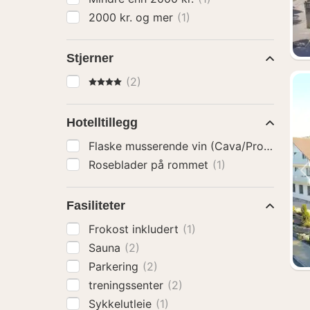
2000 kr. og mer
(1)
Stjerner
4 Stjerner
(2)
Hotelltillegg
Flaske musserende vin (Cava/Prosecco)
(
Roseblader på rommet
(1)
Fasiliteter
Frokost inkludert
(1)
Sauna
(2)
Parkering
(2)
treningssenter
(2)
Sykkelutleie
(1)