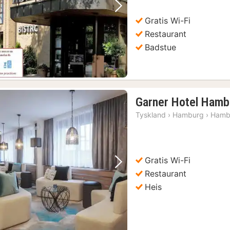
Forrige bilde
Neste bilde
Gratis Wi-Fi
Restaurant
Badstue
Garner Hotel Hamb
Tyskland
›
Hamburg
›
Hamb
Gratis Wi-Fi
Forrige bilde
Neste bilde
Restaurant
Heis