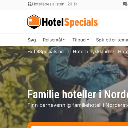
Hotellspesialisten i 20 år
Søg
Reisemål
Tilbud
Søk etter tem
HotelSpecials.no
Hotell i Tyskland
Hote
Familie hoteller i Nord
Finn barnevennlig familiehotell i Norderst