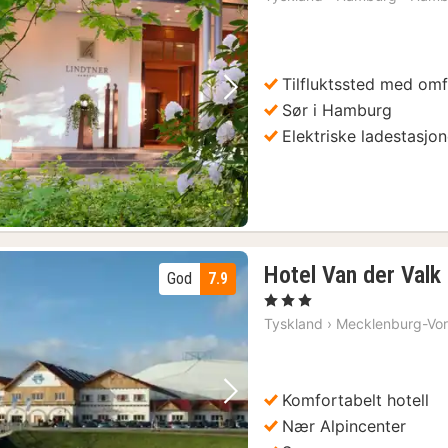
Tilfluktssted med om
Forrige bilde
Neste bilde
Sør i Hamburg
Elektriske ladestasjon
Hotel Van der Val
God
7.9
, 3 Stjerner
Tyskland
›
Mecklenburg-Vo
Komfortabelt hotell
Forrige bilde
Neste bilde
Nær Alpincenter