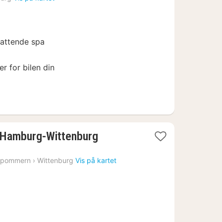
fra
1642
kr.
fattende spa
er for bilen din
1
k Hamburg-Wittenburg
natt
fra
rpommern
›
Wittenburg
Vis på kartet
1593
kr.