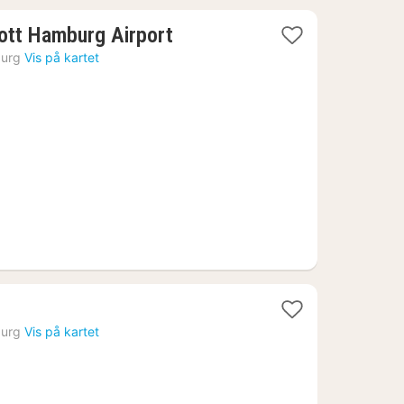
1
ott Hamburg Airport
natt
urg
Vis på kartet
fra
1130
kr.
urg
Vis på kartet