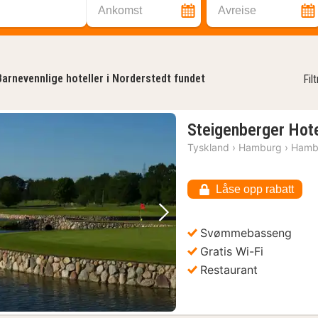
Ankomst
Avreise
Barnevennlige hoteller i Norderstedt fundet
Fil
Steigenberger Hote
Tyskland
›
Hamburg
›
Hamb
Låse opp rabatt
Forrige bilde
Neste bilde
Svømmebasseng
Gratis Wi-Fi
Restaurant