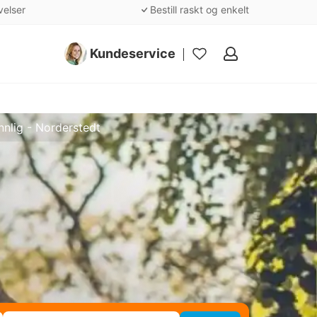
velser
Bestill raskt og enkelt
Kundeservice
Mine
favoritter
nlig - Norderstedt