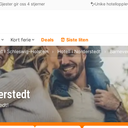
Gjester gir oss 4 stjerner
Unike hotellopple
a
Kort ferie
Deals
⏰ Siste liten
ll i Schleswig-Holstein
Hotell i Norderstedt
Barneven
erstedt
edt!