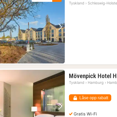
nat
Tyskland
›
Schleswig-Holste
fra
14
kr.
Forrige bilde
Neste bilde
Mövenpick Hotel 
Tyskland
›
Hamburg
›
Hamb
Låse opp rabatt
Forrige bilde
Neste bilde
Gratis Wi-Fi