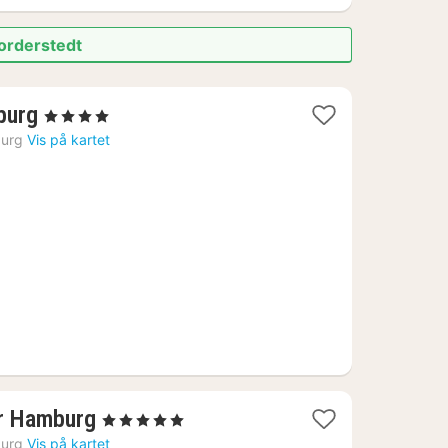
Norderstedt
1
burg
, 4 Stjerner
natt
urg
Vis på kartet
fra
1152
kr.
1
er Hamburg
, 5 Stjerner
natt
urg
Vis på kartet