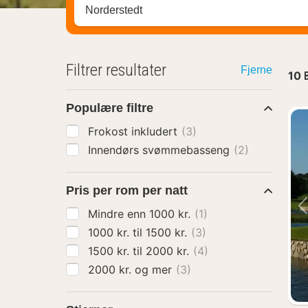
Søk hotell, region eller by
Filtrer resultater
Fjerne
10
Populære filtre
Frokost inkludert
(3)
Innendørs svømmebasseng
(2)
Pris per rom per natt
Mindre enn 1000 kr.
(1)
1000 kr. til 1500 kr.
(3)
1500 kr. til 2000 kr.
(4)
2000 kr. og mer
(3)