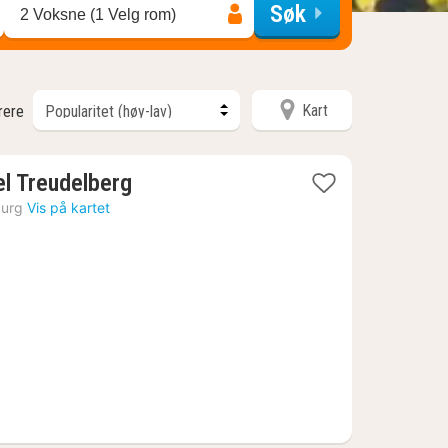
Søk
2 Voksne (1 Velg rom)
Kart
trere
1
l Treudelberg
natt
urg
Vis på kartet
fra
1647
kr.