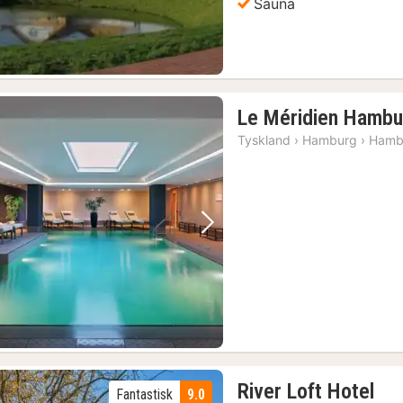
Sauna
Le Méridien Hambu
Tyskland
›
Hamburg
›
Hamb
Forrige bilde
Neste bilde
1
River Loft Hotel
Fantastisk
9.0