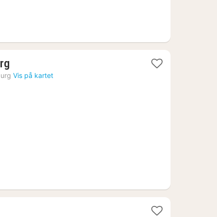
1
rg
natt
urg
Vis på kartet
fra
1834
kr.