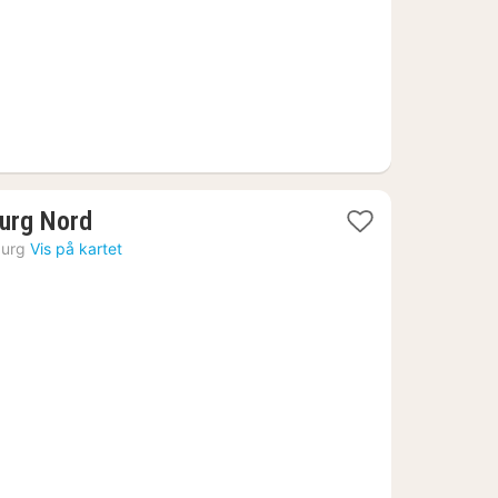
1
urg Nord
natt
urg
Vis på kartet
fra
801
kr.