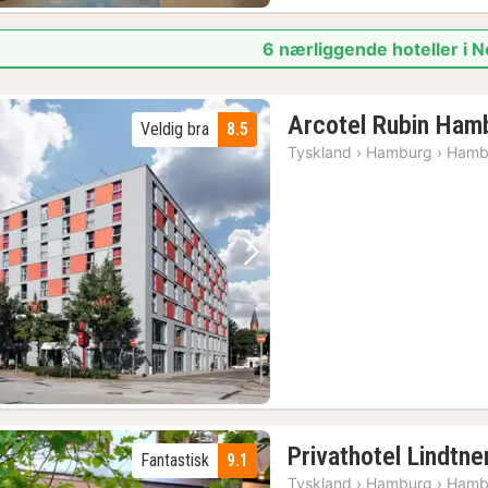
6 nærliggende hoteller i 
Arcotel Rubin Ham
Veldig bra
8.5
Tyskland
›
Hamburg
›
Hamb
Forrige bilde
Neste bilde
Privathotel Lindtn
Fantastisk
9.1
Tyskland
›
Hamburg
›
Hamb