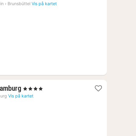
t
in
›
Brunsbüttel
Vis på kartet
55
1
Hamburg
, 4 Stjerner
natt
urg
Vis på kartet
fra
1165
kr.