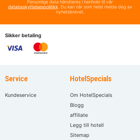
Personlige data håndteres i henhold til vår
databeskyttelsespolitikk
. Du kan når som helst melde deg av
nyhetsbrevet.
Sikker betaling
Service
HotelSpecials
Kundeservice
Om HotelSpecials
Blogg
affiliate
Legg till hotell
Sitemap