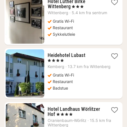
Hotel Luther Birke
1
Wittenberg
, 3 Stjerner
natt
Wittenberg
·
5.4 km fra sentrum
fra
765
Gratis Wi-Fi
kr.
Restaurant
Sykkelutleie
1
Heidehotel Lubast
natt
, 4 Stjerner
fra
Kemberg
·
13.7 km fra Wittenberg
658
kr.
Gratis Wi-Fi
Restaurant
Badstue
Hotel Landhaus Wörlitzer
1
Hof
, 4 Stjerner
natt
Oranienbaum-Wörlitz
·
15.5 km fra
fra
Wittenberg