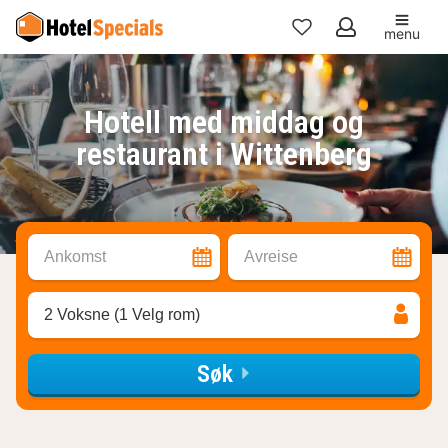
menu
Mine
favoritter
Hotell med middag og
restaurant i Wittenberg
Ankomst
Avreise
2 Voksne (1 Velg rom)
Søk