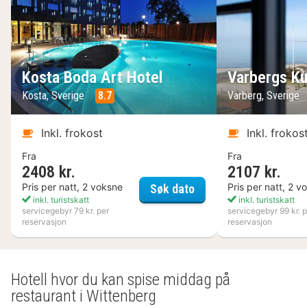
Kosta Boda Art Hotel
Varbergs Ku
Kosta, Sverige
8.7
Varberg, Sverige
Inkl. frokost
Inkl. frokos
Fra
Fra
2408 kr.
2107 kr.
Kosta Boda Art Hotel
Pris per natt, 2 voksne
Pris per natt, 2 v
Søk dato
inkl. turistskatt
inkl. turistskatt
servicegebyr 79 kr. per
servicegebyr 99 kr. p
reservasjon
reservasjon
Hotell hvor du kan spise middag på
restaurant i Wittenberg