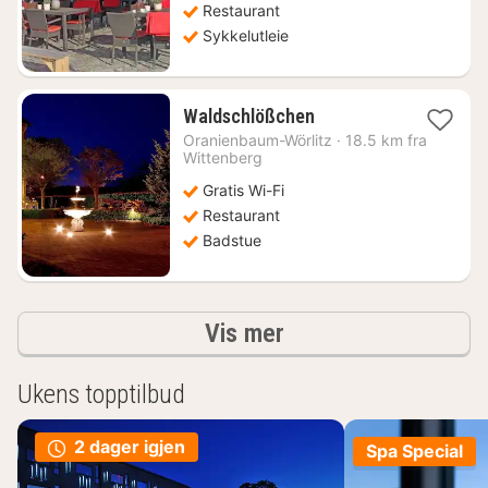
Restaurant
Sykkelutleie
1
Waldschlößchen
natt
Oranienbaum-Wörlitz
·
18.5 km fra
fra
Wittenberg
1018
Gratis Wi-Fi
kr.
Restaurant
Badstue
Resultater
Vis mer
Ukens topptilbud
2 dager igjen
Spa Special