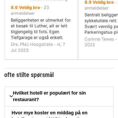
av
8.9
Veldig bra
‐
av
8.6
Veldig bra
‐
23
10,
anmeldelser
10,
anmeldelser
Sentralt beligge
Beliggenheten er utmerket for
sykkelutleie rett
et besøk til Luther, alt er lett
Svært vennlig pe
tilgjengelig til fots. Egen
Parkeringshus pl
Tiefgarage er også enkelt.
Corinna Tewes ‐ 
Drs. PMJ Hoogstrate ‐ nl, 7
2022
Jul 2023
ofte stilte spørsmål
Hvilket hotell er populært for sin
restaurant?
Hvor mye koster en middag på en