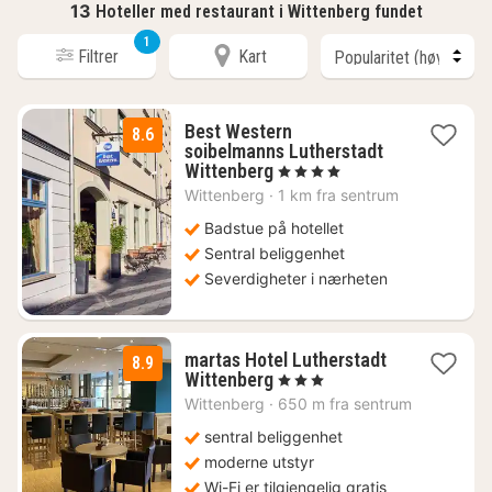
13
Hoteller med restaurant i Wittenberg fundet
1
Filtrer
Kart
Best Western
8.6
soibelmanns Lutherstadt
1
Wittenberg
, 4 Stjerner
natt
Wittenberg
·
1 km fra sentrum
fra
1254
Badstue på hotellet
kr.
Sentral beliggenhet
Severdigheter i nærheten
martas Hotel Lutherstadt
8.9
1
Wittenberg
, 3 Stjerner
natt
Wittenberg
·
650 m fra sentrum
fra
1343
sentral beliggenhet
kr.
moderne utstyr
Wi-Fi er tilgjengelig gratis