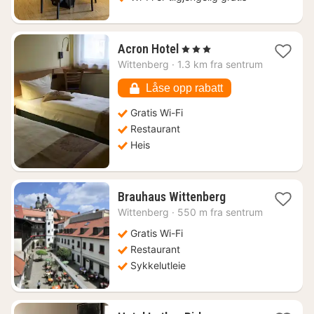
1
Acron Hotel
, 3 Stjerner
natt
Wittenberg
·
1.3 km fra sentrum
fra
728
Låse opp rabatt
kr.
Gratis Wi-Fi
Restaurant
Heis
1
Brauhaus Wittenberg
natt
Wittenberg
·
550 m fra sentrum
fra
951
Gratis Wi-Fi
kr.
Restaurant
Sykkelutleie