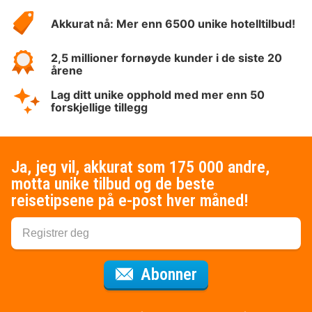
Hotelspecials
Akkurat nå: Mer enn 6500 unike hotelltilbud!
2,5 millioner fornøyde kunder i de siste 20
årene
Lag ditt unike opphold med mer enn 50
forskjellige tillegg
Ja, jeg vil, akkurat som 175 000 andre,
motta unike tilbud og de beste
reisetipsene på e-post hver måned!
for nyhetsbrevet
Abonner