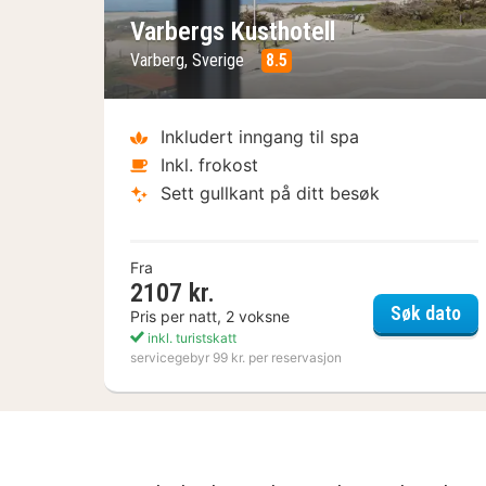
Varbergs Kusthotell
Varberg, Sverige
8.5
Inkludert inngang til spa
Inkl. frokost
Sett gullkant på ditt besøk
Fra
2107 kr.
Var
Søk dato
Pris per natt, 2 voksne
inkl. turistskatt
servicegebyr 99 kr. per reservasjon