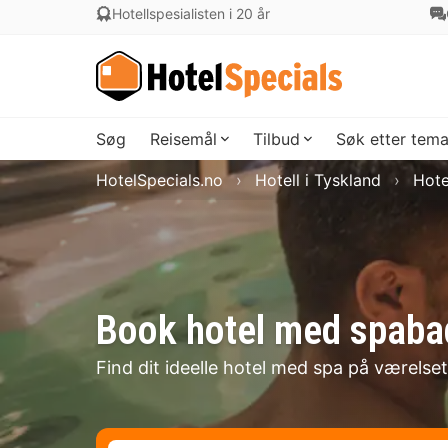
Hotellspesialisten i 20 år
Søg
Reisemål
Tilbud
Søk etter tem
HotelSpecials.no
Hotell i Tyskland
Hote
Book hotel med spaba
Find dit ideelle hotel med spa på værelse