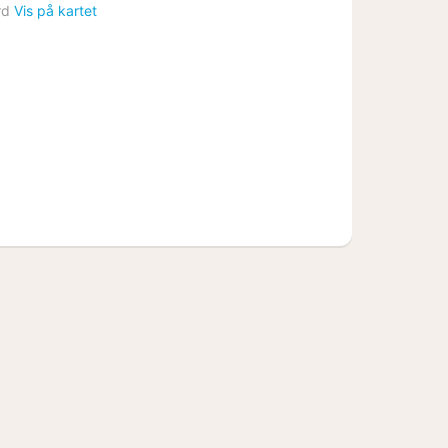
natt
rd
Vis på kartet
fra
3719
kr.