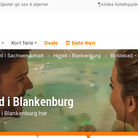
Gjester gir oss 4 stjerner
Unike hotellopple
a
Kort ferie
Deals
⏰ Siste liten
ll i Sachsen-Anhalt
Hotell i Blankenburg
Boblebad -
d i Blankenburg
t i Blankenburg her