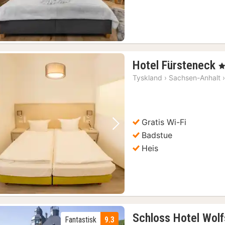
1
Hotel Fürsteneck
, 
n
Tyskland
›
Sachsen-Anhalt
f
1
k
1)
Gratis Wi-Fi
Forrige bilde
Neste bilde
Badstue
Heis
Schloss Hotel Wol
Fantastisk
9.3