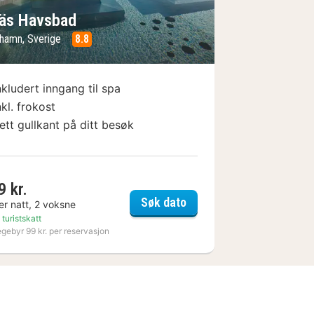
äs Havsbad
hamn, Sverige
8.8
nkludert inngang til spa
nkl. frokost
ett gullkant på ditt besøk
9 kr.
t Hotel
Nynäs Havsbad
Søk dato
er natt, 2 voksne
 turistskatt
egebyr 99 kr. per reservasjon