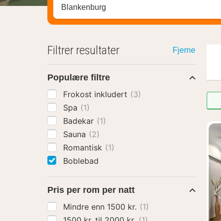
Søk hotell, region eller by
Filtrer resultater
Fjerne
Populære filtre
Frokost inkludert
(3)
Spa
(1)
Badekar
(1)
Sauna
(2)
Romantisk
(1)
Boblebad
Pris per rom per natt
Mindre enn 1500 kr.
(1)
1500 kr. til 2000 kr.
(1)