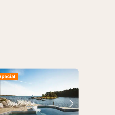
Special
e
rrige bilde
Neste bilde