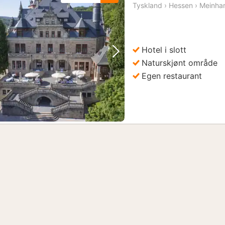
Tyskland
›
Hessen
›
Meinha
Hotel i slott
Forrige bilde
Neste bilde
Naturskjønt område
Egen restaurant