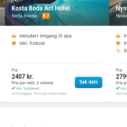
Kosta Boda Art Hotel
Nyn
Kosta, Sverige
8.7
Nynäs
Inkludert inngang til spa
I
Inkl. frokost
I
S
Fra
Fra
2407 kr.
279
bergs Kusthotell
Kosta Boda Ar
Søk dato
Pris per natt, 2 voksne
Pris p
inkl. turistskatt
inkl.
servicegebyr 79 kr. per reservasjon
servic