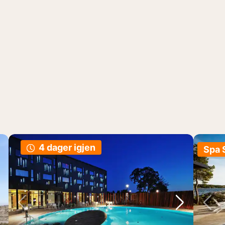
4 dager igjen
Spa 
ste bilde
Forrige bilde
Neste bild
Fo