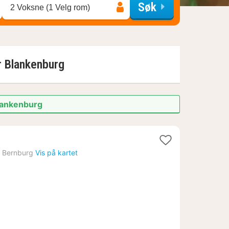
Søk
2 Voksne (1 Velg rom)
r
Blankenburg
Blankenburg
1
natt
›
Bernburg
Vis på kartet
fra
1458
kr.