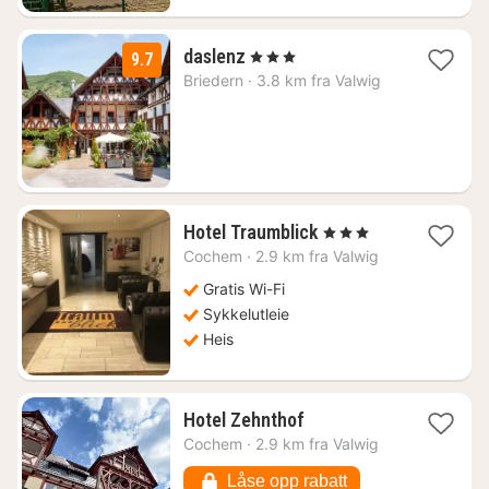
2
daslenz
, 3 Stjerner
9.7
netter
Briedern
·
3.8 km fra Valwig
fra
1698
kr.
1
Hotel Traumblick
, 3 Stjerner
natt
Cochem
·
2.9 km fra Valwig
fra
1437
Gratis Wi-Fi
kr.
Sykkelutleie
Heis
1
Hotel Zehnthof
natt
Cochem
·
2.9 km fra Valwig
fra
1638
Låse opp rabatt