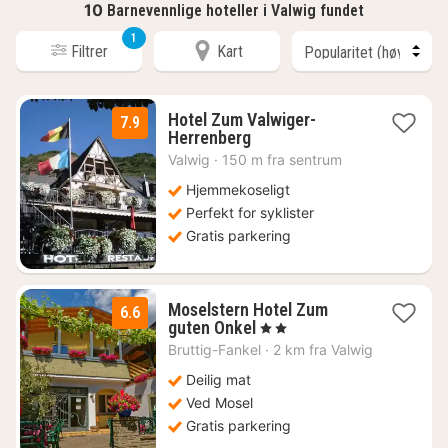
10
Barnevennlige hoteller i Valwig fundet
1
Filtrer
Kart
Hotel Zum Valwiger-
7.9
1
Herrenberg
natt
Valwig
·
150 m fra sentrum
fra
1378
Hjemmekoseligt
kr.
Perfekt for syklister
Gratis parkering
Moselstern Hotel Zum
6.6
1
guten Onkel
, 2 Stjerner
natt
Bruttig-Fankel
·
2 km fra Valwig
fra
902
Deilig mat
kr.
Ved Mosel
Gratis parkering