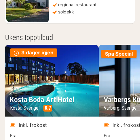
regional restaurant
soldekk
Ukens topptilbud
3 dager igjen
Spa Special
Kosta Boda Art Hotel
Varbergs Ku
Kosta, Sverige
8.7
Varberg, Sverige
Inkl. frokost
Inkl. frokos
Fra
Fra