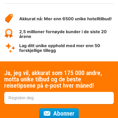
Om
Hotelspecials
Akkurat nå: Mer enn 6500 unike hotelltilbud!
2,5 millioner fornøyde kunder i de siste 20
årene
Lag ditt unike opphold med mer enn 50
forskjellige tillegg
Ja, jeg vil, akkurat som 175 000 andre,
motta unike tilbud og de beste
reisetipsene på e-post hver måned!
for nyhetsbrevet
Abonner