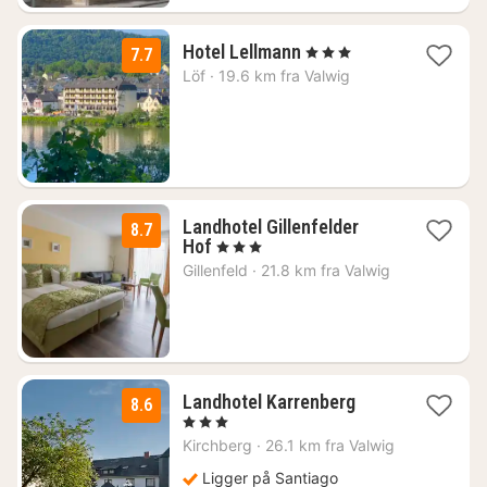
2
Hotel Lellmann
, 3 Stjerner
7.7
netter
Löf
·
19.6 km fra Valwig
fra
1863
kr.
Landhotel Gillenfelder
8.7
1
Hof
, 3 Stjerner
natt
Gillenfeld
·
21.8 km fra Valwig
fra
1576
kr.
1
Landhotel Karrenberg
8.6
natt
, 3 Stjerner
fra
Kirchberg
·
26.1 km fra Valwig
1532
kr.
Ligger på Santiago