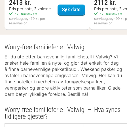
2413 kr.
2112 kr.
Kosta Boda Art Hotel
Pris per natt, 2 voksne
Pris per natt, 2 v
Søk dato
inkl. turistskatt
inkl. turistskatt
servicegebyr 79 kr. per
servicegebyr 99 kr. p
reservasjon
reservasjon
Worry-free familieferie i Valwig
Er du ute etter barnevennlig familiehotell i Valwig? Vi
ønsker hele familien å nyte, og gjør det enkelt for deg
å finne barnevennlige pakketilbud . Weekend pakker og
avtaler i barnevennlige omgivelser i Valwig. Her kan du
finne hoteller i nærheten av fornøyelsesparker ,
vannparker og andre aktiviteter som barna liker. Glade
barn betyr lykkelige foreldre. Bestill nå!
Worry-free familieferie i Valwig – Hva synes
tidligere gjester?