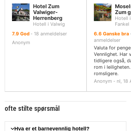
Hotel Zum
Mosel
Valwiger-
Zum g
Herrenberg
Hotell 
Hotell i Valwig
Fankel
av
av
7.9
God
‐
18
anmeldelser
6.6
Ganske bra
10,
10,
anmeldelser
Anonym
Valuta for penge
Vennlighet. Har 
tidligere også, 
rom i leiligheten
romsligere.
Anonym ‐ nl, 18
ofte stilte spørsmål
Hva er et barnevennlig hotell?