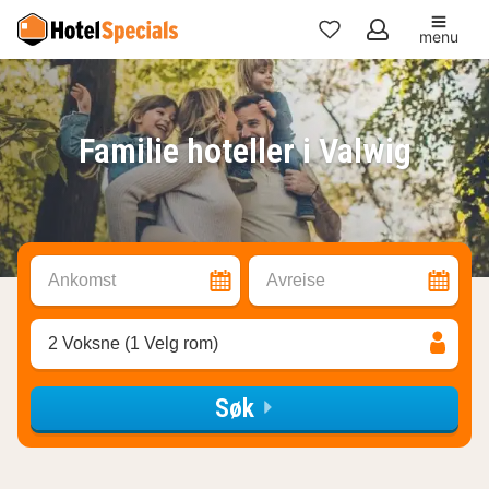
menu
Mine
favoritter
Familie hoteller i Valwig
Ankomst
Avreise
2 Voksne (1 Velg rom)
Søk