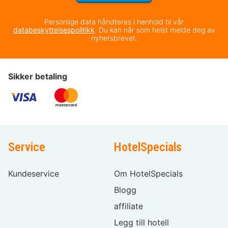
Personlige data håndteres i henhold til vår
databeskyttelsespolitikk
. Du kan når som helst melde deg av
nyhetsbrevet.
Sikker betaling
Service
HotelSpecials
Kundeservice
Om HotelSpecials
Blogg
affiliate
Legg till hotell