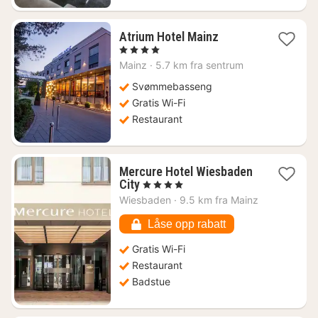
1
Atrium Hotel Mainz
natt
, 4 Stjerner
fra
Mainz
·
5.7 km fra sentrum
1159
kr.
Svømmebasseng
Gratis Wi-Fi
Restaurant
Mercure Hotel Wiesbaden
1
City
, 4 Stjerner
natt
Wiesbaden
·
9.5 km fra Mainz
fra
1018
Låse opp rabatt
kr.
Gratis Wi-Fi
Restaurant
Badstue