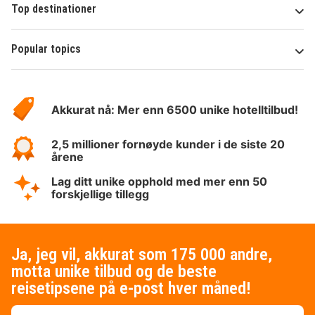
Top destinationer
Popular topics
Om
Hotelspecials
Akkurat nå: Mer enn 6500 unike hotelltilbud!
2,5 millioner fornøyde kunder i de siste 20
årene
Lag ditt unike opphold med mer enn 50
forskjellige tillegg
Ja, jeg vil, akkurat som 175 000 andre,
motta unike tilbud og de beste
reisetipsene på e-post hver måned!