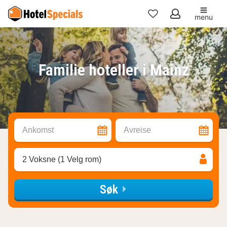
menu
Mine
favoritter
Familie hoteller i Mainz
Ankomst
Avreise
2 Voksne (1 Velg rom)
Søk