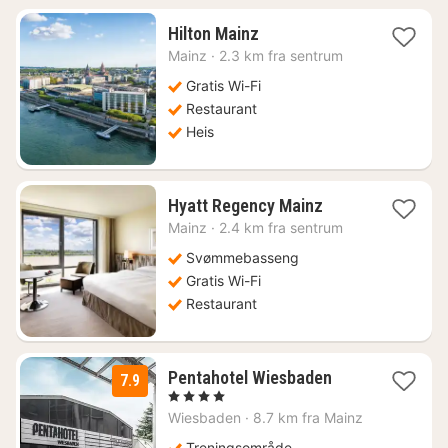
1
Hilton Mainz
natt
Mainz
·
2.3 km fra sentrum
fra
1261
Gratis Wi-Fi
kr.
Restaurant
Heis
1
Hyatt Regency Mainz
natt
Mainz
·
2.4 km fra sentrum
fra
1450
Svømmebasseng
kr.
Gratis Wi-Fi
Restaurant
1
Pentahotel Wiesbaden
7.9
natt
, 4 Stjerner
fra
Wiesbaden
·
8.7 km fra Mainz
1091
Treningsområde