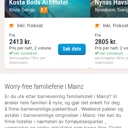
Kosta Boda Art Hotel
Nynäs Havs
Kosta, Sverige
8.7
Nynäshamn, Sveri
Inkl. frokost
Inkl. frokos
Fra
Fra
2413 kr.
2805 kr.
Kosta Boda Art Hotel
Pris per natt, 2 voksne
Pris per natt, 2 v
Søk dato
inkl. turistskatt
inkl. turistskatt
servicegebyr 79 kr. per
servicegebyr 99 kr. p
reservasjon
reservasjon
Worry-free familieferie i Mainz
Er du ute etter barnevennlig familiehotell i Mainz? Vi
ønsker hele familien å nyte, og gjør det enkelt for deg
å finne barnevennlige pakketilbud . Weekend pakker og
avtaler i barnevennlige omgivelser i Mainz. Her kan du
finne hoteller i nærheten av fornøyelsesparker ,
vannparker og andre aktiviteter som barna liker. Glade