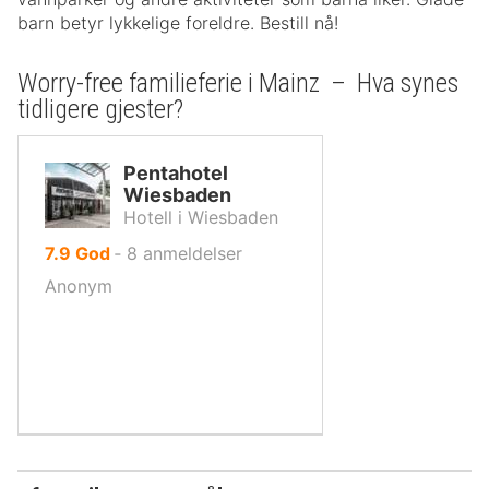
barn betyr lykkelige foreldre. Bestill nå!
Worry-free familieferie i Mainz – Hva synes
tidligere gjester?
Pentahotel
Wiesbaden
Hotell i Wiesbaden
av
7.9
God
‐
8
anmeldelser
10,
Anonym