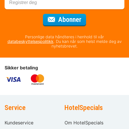
for nyhetsbrevet
Abonner
Personlige data håndteres i henhold til vår
databeskyttelsespolitikk
. Du kan når som helst melde deg av
nyhetsbrevet.
Sikker betaling
Service
HotelSpecials
Kundeservice
Om HotelSpecials