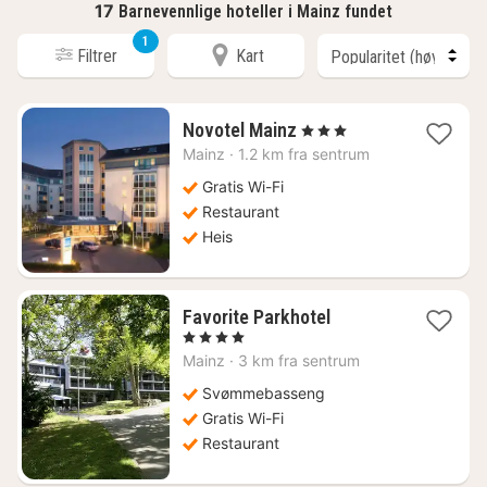
17
Barnevennlige hoteller i Mainz fundet
1
Filtrer
Kart
1
Novotel Mainz
, 3 Stjerner
natt
Mainz
·
1.2 km fra sentrum
fra
845
Gratis Wi-Fi
kr.
Restaurant
Heis
1
Favorite Parkhotel
natt
, 4 Stjerner
fra
Mainz
·
3 km fra sentrum
1394
kr.
Svømmebasseng
Gratis Wi-Fi
Restaurant