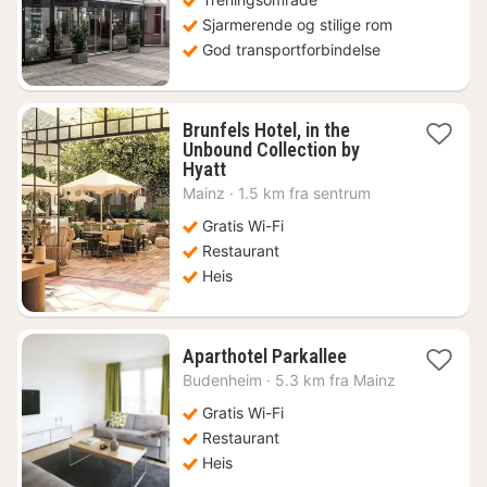
kr.
Sjarmerende og stilige rom
God transportforbindelse
Brunfels Hotel, in the
Unbound Collection by
1
Hyatt
natt
Mainz
·
1.5 km fra sentrum
fra
1298
Gratis Wi-Fi
kr.
Restaurant
Heis
1
Aparthotel Parkallee
natt
Budenheim
·
5.3 km fra Mainz
fra
1576
Gratis Wi-Fi
kr.
Restaurant
Heis