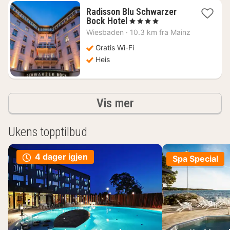
Radisson Blu Schwarzer
1
Bock Hotel
, 4 Stjerner
natt
Wiesbaden
·
10.3 km fra Mainz
fra
1039
Gratis Wi-Fi
kr.
Heis
Resultater
Vis mer
Ukens topptilbud
4 dager igjen
Spa Special