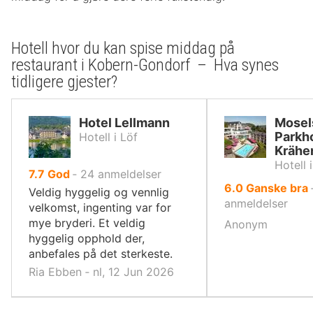
Hotell hvor du kan spise middag på
restaurant i Kobern-Gondorf – Hva synes
tidligere gjester?
Hotel Lellmann
Mosel
Parkh
Hotell i Löf
Krähe
Hotell 
av
7.7
God
‐
24
anmeldelser
av
6.0
Ganske bra
10,
Veldig hyggelig og vennlig
10,
anmeldelser
velkomst, ingenting var for
mye bryderi. Et veldig
Anonym
hyggelig opphold der,
anbefales på det sterkeste.
Ria Ebben ‐ nl, 12 Jun 2026