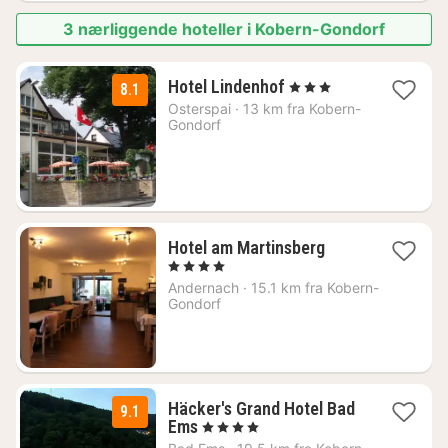
3 nærliggende hoteller i Kobern-Gondorf
2
Hotel Lindenhof
, 3 Stjerner
8.1
netter
Osterspai
·
13 km fra Kobern-
fra
Gondorf
1430
kr.
1
Hotel am Martinsberg
natt
, 4 Stjerner
fra
Andernach
·
15.1 km fra Kobern-
979
Gondorf
kr.
Häcker's Grand Hotel Bad
9.1
1
Ems
, 4 Stjerner
natt