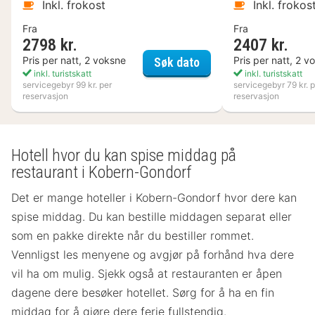
Inkl. frokost
Inkl. frokos
Fra
Fra
2798 kr.
2407 kr.
Nynäs Havsbad
Pris per natt, 2 voksne
Pris per natt, 2 v
Søk dato
inkl. turistskatt
inkl. turistskatt
servicegebyr 99 kr. per
servicegebyr 79 kr. p
reservasjon
reservasjon
Hotell hvor du kan spise middag på
restaurant i Kobern-Gondorf
Det er mange hoteller i Kobern-Gondorf hvor dere kan
spise middag. Du kan bestille middagen separat eller
som en pakke direkte når du bestiller rommet.
Vennligst les menyene og avgjør på forhånd hva dere
vil ha om mulig. Sjekk også at restauranten er åpen
dagene dere besøker hotellet. Sørg for å ha en fin
middag for å gjøre dere ferie fullstendig.