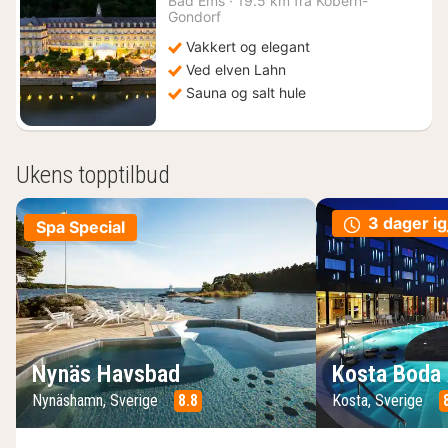
Bad Ems
·
19.5 km fra Kobern-
fra
Gondorf
2860
Vakkert og elegant
kr.
Ved elven Lahn
Sauna og salt hule
Ukens topptilbud
3 dager ig
Spa Special
Nynäs Havsbad
Kosta Boda 
Nynäshamn, Sverige
8.8
Kosta, Sverige