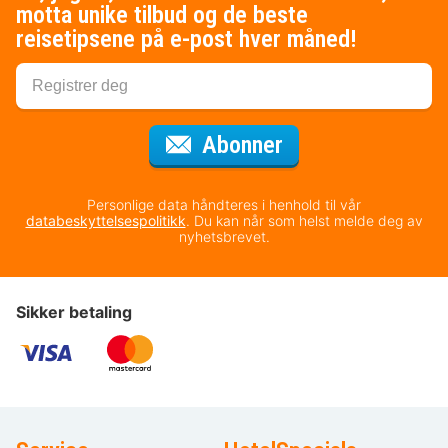
motta unike tilbud og de beste
reisetipsene på e-post hver måned!
for nyhetsbrevet
Abonner
Personlige data håndteres i henhold til vår
databeskyttelsespolitikk
. Du kan når som helst melde deg av
nyhetsbrevet.
Sikker betaling