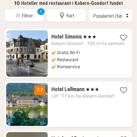
10
Hoteller med restaurant i Kobern-Gondorf fundet
1
Filtrer
Kart
1
Hotel Simonis
, 3 Stjerner
natt
Kobern-Gondorf
·
700 m fra sentrum
fra
907
Gratis Wi-Fi
kr.
Restaurant
Romservice
2
Hotel Lellmann
, 3 Stjerner
7.7
netter
Löf
·
7.7 km fra Kobern-Gondorf
fra
1859
kr.