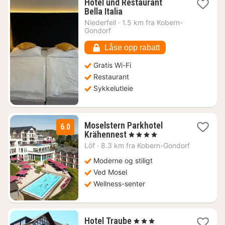
Hotel und Restaurant
1
Bella Italia
natt
Niederfell
·
1.5 km fra Kobern-
fra
Gondorf
1136
kr.
Låse opp rabatt
Gratis Wi-Fi
Restaurant
Sykkelutleie
Moselstern Parkhotel
6.0
1
Krähennest
, 4 Stjerner
natt
Löf
·
8.3 km fra Kobern-Gondorf
fra
2091
Moderne og stiligt
kr.
Ved Mosel
Wellness-senter
1
Hotel Traube
, 3 Stjerner