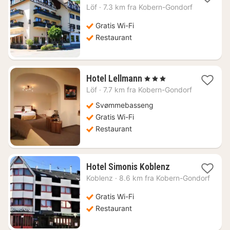
natt
Löf
·
7.3 km fra Kobern-Gondorf
fra
1429
Gratis Wi-Fi
kr.
Restaurant
1
Hotel Lellmann
, 3 Stjerner
natt
Löf
·
7.7 km fra Kobern-Gondorf
fra
1393
Svømmebasseng
kr.
Gratis Wi-Fi
Restaurant
1
Hotel Simonis Koblenz
natt
Koblenz
·
8.6 km fra Kobern-Gondorf
fra
676
Gratis Wi-Fi
kr.
Restaurant