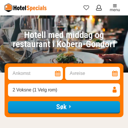
menu
Mine
favoritter
Hotell med middag og
restaurant i Kobern-Gondorf
Ankomst
Avreise
2 Voksne (1 Velg rom)
Søk