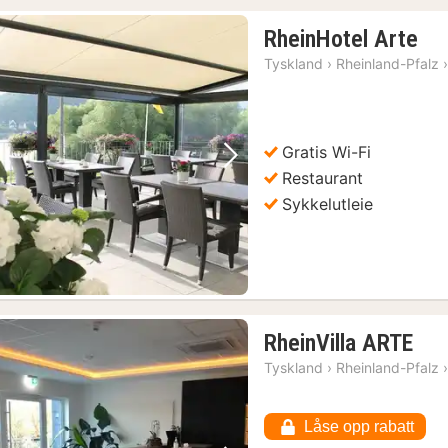
1
RheinHotel Arte
nat
Tyskland
›
Rheinland-Pfalz
fra
11
kr.
Gratis Wi-Fi
Forrige bilde
Neste bilde
Restaurant
Sykkelutleie
g søndager
(1)
1
RheinVilla ARTE
nat
Tyskland
›
Rheinland-Pfalz
fra
10
Låse opp rabatt
kr.