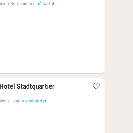
natt
alen
›
Bornheim
Vis på kartet
fra
1855
kr.
Hotel Stadtquartier
alen
›
Haan
Vis på kartet