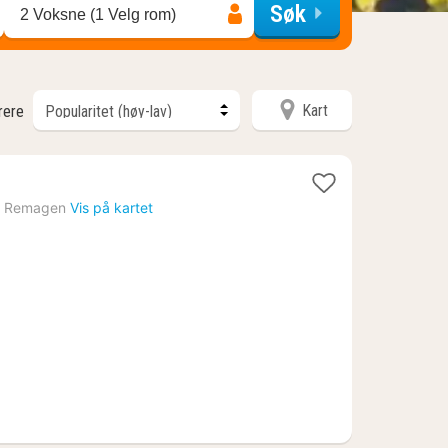
Søk
2 Voksne (1 Velg rom)
Kart
trere
›
Remagen
Vis på kartet