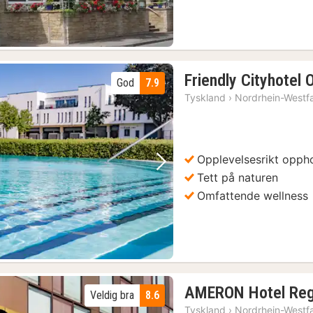
Friendly Cityhotel
God
7.9
Tyskland
›
Nordrhein-Westf
Opplevelsesrikt opph
Forrige bilde
Neste bilde
Tett på naturen
Omfattende wellness
AMERON Hotel Reg
Veldig bra
8.6
Tyskland
›
Nordrhein-Westf