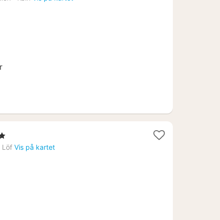
fra
1377
kr.
r
erner
ter
›
Löf
Vis på kartet
3