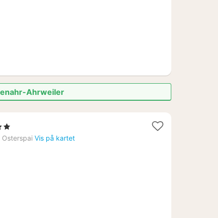
uenahr-Ahrweiler
tjerner
tter
›
Osterspai
Vis på kartet
33