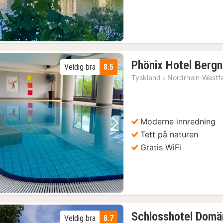
Phönix Hotel Berg
Veldig bra
8.5
Tyskland
›
Nordrhein-Westf
Moderne innredning
Forrige bilde
Neste bilde
Tett på naturen
Gratis WiFi
Schlosshotel Domä
Veldig bra
8.7