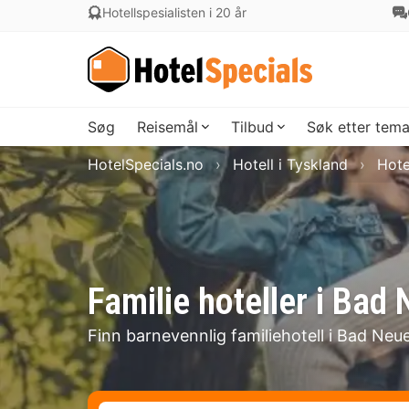
Hotellspesialisten i 20 år
Søg
Reisemål
Tilbud
Søk etter tem
HotelSpecials.no
Hotell i Tyskland
Hote
Familie hoteller i Bad
Finn barnevennlig familiehotell i Bad Neu