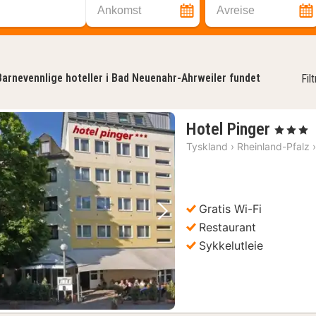
Ankomst
Avreise
Barnevennlige hoteller i Bad Neuenahr-Ahrweiler fundet
Fil
1
Hotel Pinger
, 3 Stjerner
natt
Tyskland
›
Rheinland-Pfalz
fra
1000
kr.
Gratis Wi-Fi
Forrige bilde
Neste bilde
Restaurant
Sykkelutleie