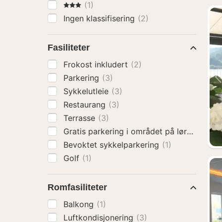
3 Stjerner
(1)
Ingen klassifisering
(2)
Fasiliteter
Frokost inkludert
(2)
Parkering
(3)
Sykkelutleie
(3)
Restaurang
(3)
Terrasse
(3)
Gratis parkering i området på lørdager o
Bevoktet sykkelparkering
(1)
Golf
(1)
Romfasiliteter
Balkong
(1)
Luftkondisjonering
(3)