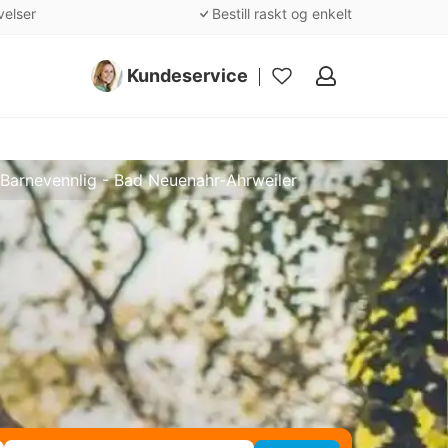
velser
Bestill raskt og enkelt
Kundeservice
Mine
favoritter
Barnevennlig - Bad Neuenahr-Ahrweiler