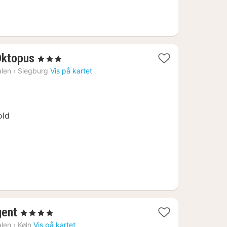
3
 Oktopus
, 3 Stjerner
netter
alen
›
Siegburg
Vis på kartet
fra
970
kr.
old
2
ent
, 4 Stjerner
netter
alen
›
Køln
Vis på kartet