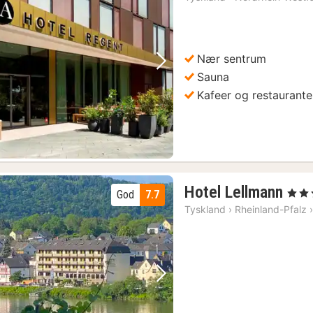
Nær sentrum
Forrige bilde
Neste bilde
Sauna
Kafeer og restaurante
2
Hotel Lellmann
, 3 Stj
God
7.7
net
Tyskland
›
Rheinland-Pfalz
fra
186
kr.
Forrige bilde
Neste bilde