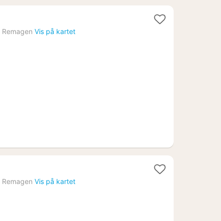
t
›
Remagen
Vis på kartet
96
t
›
Remagen
Vis på kartet
36