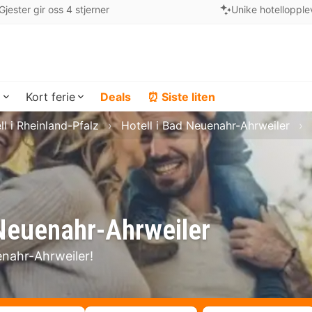
Gjester gir oss 4 stjerner
Unike hotellopple
a
Kort ferie
Deals
⏰ Siste liten
ll i Rheinland-Pfalz
Hotell i Bad Neuenahr-Ahrweiler
 Neuenahr-Ahrweiler
enahr-Ahrweiler!