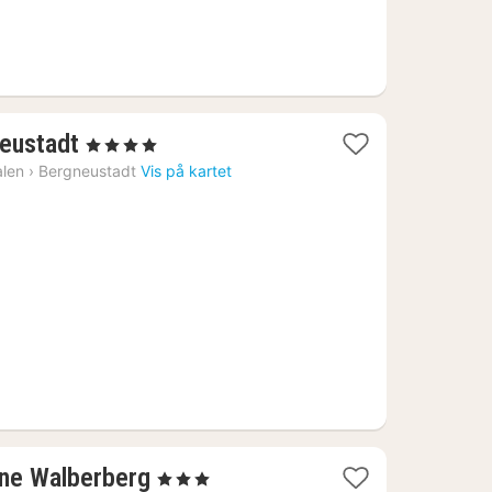
1
neustadt
, 4 Stjerner
natt
alen
›
Bergneustadt
Vis på kartet
fra
1543
kr.
1
ne Walberberg
, 3 Stjerner