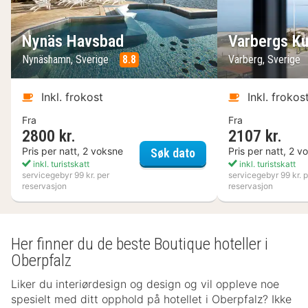
Nynäs Havsbad
Varbergs Ku
Nynäshamn, Sverige
8.8
Varberg, Sverige
Inkl. frokost
Inkl. frokos
Fra
Fra
2800 kr.
2107 kr.
Nynäs Havsbad
Pris per natt, 2 voksne
Pris per natt, 2 v
Søk dato
inkl. turistskatt
inkl. turistskatt
servicegebyr 99 kr. per
servicegebyr 99 kr. p
reservasjon
reservasjon
Her finner du de beste Boutique hoteller i
Oberpfalz
Liker du interiørdesign og design og vil oppleve noe
spesielt med ditt opphold på hotellet i Oberpfalz? Ikke