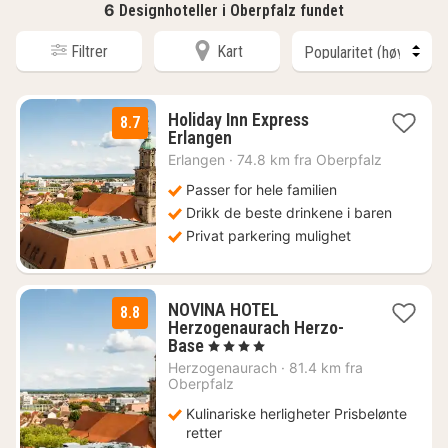
6
Designhoteller i Oberpfalz fundet
Filtrer
Kart
Holiday Inn Express
8.7
1
Erlangen
natt
Erlangen
·
74.8 km fra Oberpfalz
fra
1265
Passer for hele familien
kr.
Drikk de beste drinkene i baren
Privat parkering mulighet
NOVINA HOTEL
8.8
Herzogenaurach Herzo-
1
Base
, 4 Stjerner
natt
Herzogenaurach
·
81.4 km fra
fra
Oberpfalz
1089
Kulinariske herligheter Prisbelønte
kr.
retter