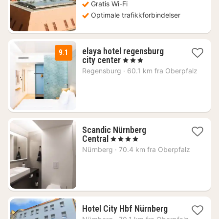
Gratis Wi-Fi
Optimale trafikkforbindelser
elaya hotel regensburg
9.1
1
city center
, 3 Stjerner
natt
Regensburg
·
60.1 km fra Oberpfalz
fra
825
kr.
Scandic Nürnberg
1
Central
, 4 Stjerner
natt
Nürnberg
·
70.4 km fra Oberpfalz
fra
924
kr.
1
Hotel City Hbf Nürnberg
natt