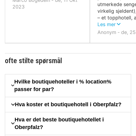
utmerkede senge
2023
virkelig sjeldent
– et topphotell, 
anbefalt.
Les mer
Anonym ‐ de, 25
ofte stilte spørsmål
Hvilke boutiquehoteller i % location%
passer for par?
Hva koster et boutiquehotell i Oberpfalz?
Hva er det beste boutiquehotellet i
Oberpfalz?