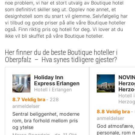
noe problem, vi har et stort utvalg av Boutique hotel
som definitivt skiller seg ut. Opplev noe annet, et
designhotell som du snart vil glemme. Selvfølgelig har
vi tilbud og gode priser på alle våre Boutique hoteller
også. Finn riktig pris og hotell for deg. Vi lover at du
ikke vil bli skuffet på våre Boutique hoteller.
Her finner du de beste Boutique hoteller i
Oberpfalz – Hva synes tidligere gjester?
Holiday Inn
NOVI
Express Erlangen
Herzo
Herzo
Hotell i Erlangen
Hotell i
av
8.7
Veldig bra
‐
228
Herzog
10,
anmeldelser
av
8.8
Veldig bra
‐
Sentral beliggenhet, moderne
10,
anmeldelser
rom, bra forhold mellom pris
God atmosfære, 
og ytelse
personale, rom 
Marco Bogedein ‐ de, 11 Okt