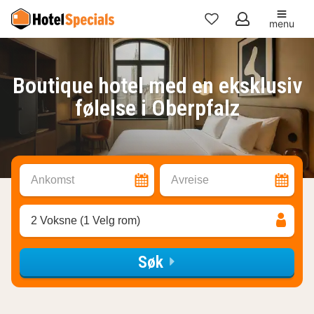
menu
Mine
favoritter
Boutique hotel med en eksklusiv
følelse i Oberpfalz
Ankomst
Avreise
2 Voksne (1 Velg rom)
Søk