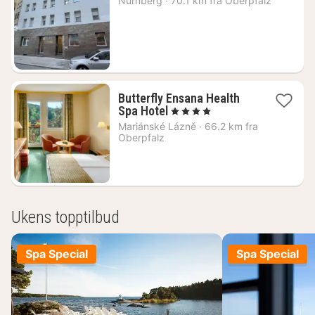
Nürnberg
·
70.1 km fra Oberpfalz
fra
2507
kr.
Butterfly Ensana Health
1
Spa Hotel
, 4 Stjerner
natt
Mariánské Lázně
·
66.2 km fra
fra
Oberpfalz
1705
kr.
Ukens topptilbud
Spa Special
Spa Special