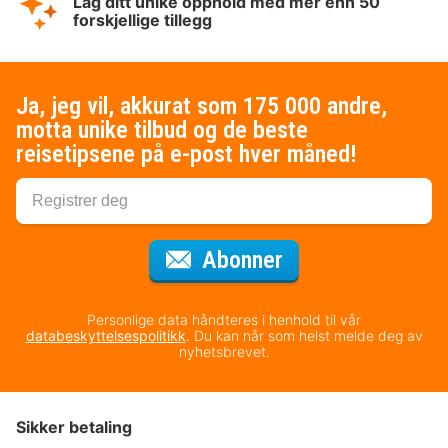
Lag ditt unike opphold med mer enn 50
forskjellige tillegg
Ja, jeg vil, akkurat som 175 000 andre,
motta unike tilbud og de beste
reisetipsene på e-post hver måned!
for nyhetsbrevet
Abonner
Personlige data håndteres i henhold til vår
databeskyttelsespolitikk
. Du kan når som helst melde deg av
nyhetsbrevet.
Sikker betaling