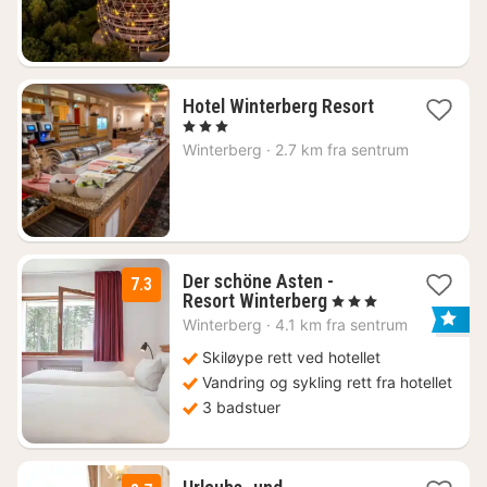
1627
kr.
2
Hotel Winterberg Resort
netter
, 3 Stjerner
fra
Winterberg
·
2.7 km fra sentrum
1499
kr.
Der schöne Asten -
7.3
1
Resort Winterberg
, 3 Stjerner
natt
Winterberg
·
4.1 km fra sentrum
fra
792
Skiløype rett ved hotellet
kr.
Vandring og sykling rett fra hotellet
3 badstuer