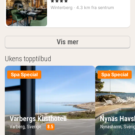
natt
, 4 Stjerner
fra
Winterberg
·
4.3 km fra sentrum
1023
kr.
Resultater
Vis mer
Ukens topptilbud
Spa Special
Spa Special
Varbergs Kusthotell
Nynäs Havs
Varberg, Sverige
8.5
Nynäshamn, Sveri