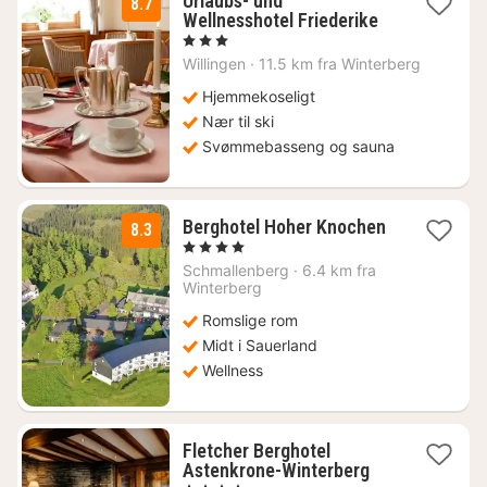
Urlaubs- und
8.7
2
Wellnesshotel Friederike
netter
, 3 Stjerner
fra
Willingen
·
11.5 km fra Winterberg
1474
kr.
Hjemmekoseligt
Nær til ski
Svømmebasseng og sauna
Berghotel Hoher Knochen
8.3
1
, 4 Stjerner
natt
Schmallenberg
·
6.4 km fra
fra
Winterberg
1623
Romslige rom
kr.
Midt i Sauerland
Wellness
Fletcher Berghotel
1
Astenkrone-Winterberg