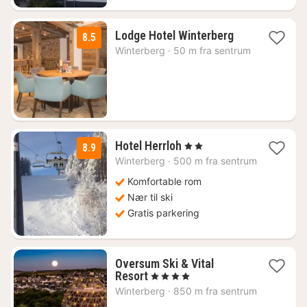
1
Lodge Hotel Winterberg
8.5
natt
Winterberg
·
50 m fra sentrum
fra
1012
kr.
1
Hotel Herrloh
, 2 Stjerner
8.9
natt
Winterberg
·
500 m fra sentrum
fra
1089
Komfortable rom
kr.
Nær til ski
Gratis parkering
Oversum Ski & Vital
1
Resort
, 4 Stjerner
natt
Winterberg
·
850 m fra sentrum
fra