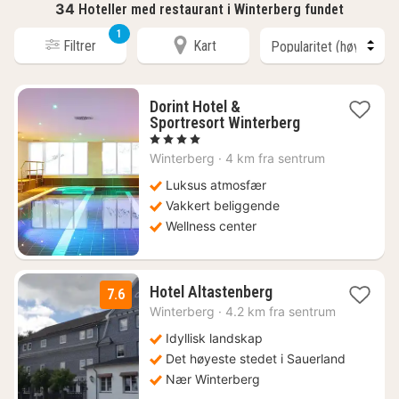
34
Hoteller med restaurant i Winterberg fundet
1
Filtrer
Kart
Dorint Hotel &
1
Sportresort Winterberg
natt
, 4 Stjerner
fra
Winterberg
·
4 km fra sentrum
1089
kr.
Luksus atmosfær
Vakkert beliggende
Wellness center
2
Hotel Altastenberg
7.6
netter
Winterberg
·
4.2 km fra sentrum
fra
1205
Idyllisk landskap
kr.
Det høyeste stedet i Sauerland
Nær Winterberg