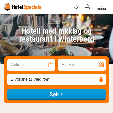
menu
Mine
favoritter
Hotell med middag og
restaurant i Winterberg
Ankomst
Avreise
2 Voksne (1 Velg rom)
Søk