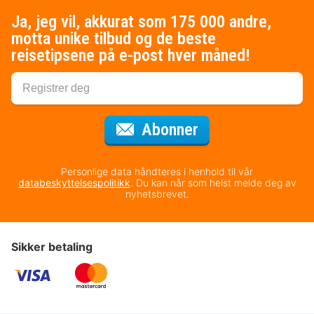
Ja, jeg vil, akkurat som 175 000 andre,
motta unike tilbud og de beste
reisetipsene på e-post hver måned!
for nyhetsbrevet
Abonner
Personlige data håndteres i henhold til vår
databeskyttelsespolitikk
. Du kan når som helst melde deg av
nyhetsbrevet.
Sikker betaling