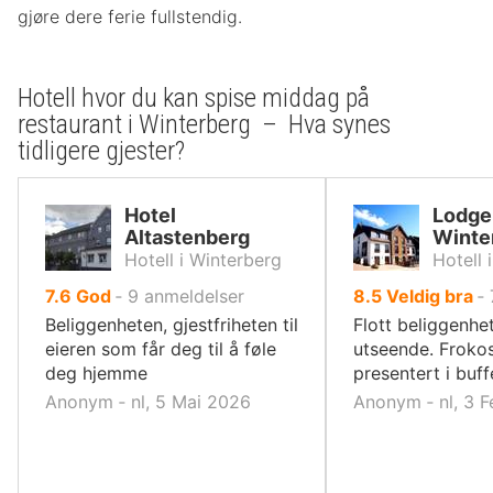
gjøre dere ferie fullstendig.
Hotell hvor du kan spise middag på
restaurant i Winterberg – Hva synes
tidligere gjester?
Hotel
Lodge
Altastenberg
Winte
Hotell i Winterberg
Hotell 
av
av
7.6
God
‐
9
anmeldelser
8.5
Veldig bra
‐
10,
10,
Beliggenheten, gjestfriheten til
Flott beliggenhe
eieren som får deg til å føle
utseende. Froko
deg hjemme
presentert i buf
Anonym ‐ nl, 5 Mai 2026
Anonym ‐ nl, 3 