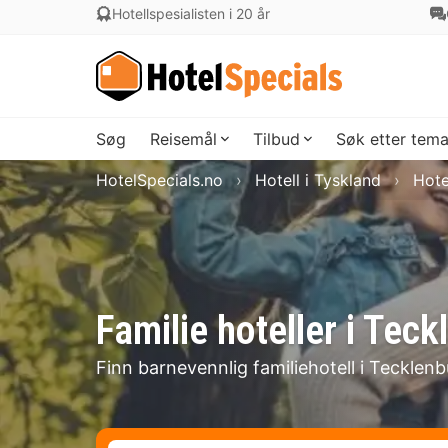
Hotellspesialisten i 20 år
Søg
Reisemål
Tilbud
Søk etter tem
HotelSpecials.no
Hotell i Tyskland
Hote
Familie hoteller i Tec
Finn barnevennlig familiehotell i Tecklen