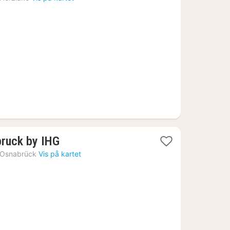
fra
1367
kr.
1
bruck by IHG
natt
Osnabrück
Vis på kartet
fra
588
kr.