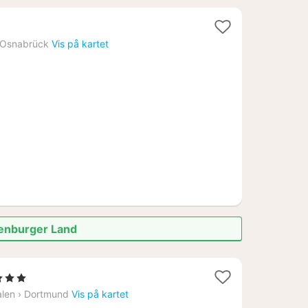
att
Osnabrück
Vis på kartet
ra
290
.
lenburger Land
tjerner
tt
alen
›
Dortmund
Vis på kartet