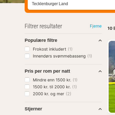
Søk hotell, region eller by
Filtrer resultater
Fjerne
10
Populære filtre
Frokost inkludert
(1)
Innendørs svømmebasseng
(1)
Pris per rom per natt
Mindre enn 1500 kr.
(1)
1500 kr. til 2000 kr.
(1)
2000 kr. og mer
(2)
Stjerner