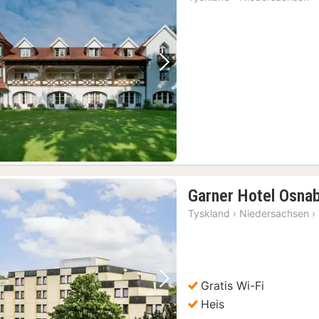
Forrige bilde
Neste bilde
Garner Hotel Osna
Tyskland
›
Niedersachsen
›
Gratis Wi-Fi
Forrige bilde
Neste bilde
Heis