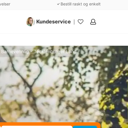
velser
Bestill raskt og enkelt
Kundeservice
Mine
favoritter
Barnevennlig - Tecklenburger Land