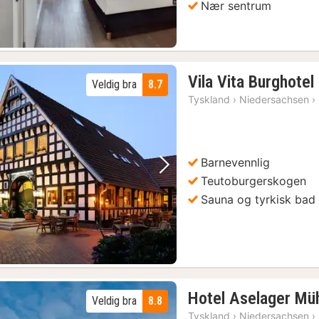
Nær sentrum
Vila Vita Burghotel
Veldig bra
8.7
Tyskland
›
Niedersachsen
›
Barnevennlig
Forrige bilde
Neste bilde
Teutoburgerskogen
Sauna og tyrkisk bad
Hotel Aselager Mü
Veldig bra
8.8
Tyskland
›
Niedersachsen
›