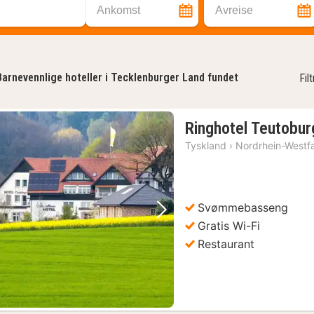
Ankomst
Avreise
Barnevennlige hoteller i Tecklenburger Land fundet
Fil
Ringhotel Teutobur
Tyskland
›
Nordrhein-Westf
Svømmebasseng
Forrige bilde
Neste bilde
Gratis Wi-Fi
Restaurant