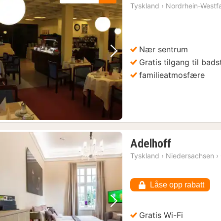
Tyskland
›
Nordrhein-Westf
Nær sentrum
Forrige bilde
Neste bilde
Gratis tilgang til bads
familieatmosfære
1
Adelhoff
natt
Tyskland
›
Niedersachsen
›
fra
1014
Låse opp rabatt
kr.
Forrige bilde
Neste bilde
Gratis Wi-Fi