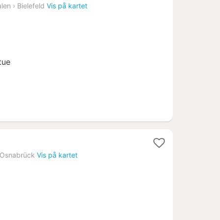
natt
alen
›
Bielefeld
Vis på kartet
fra
1158
kr.
tue
Osnabrück
Vis på kartet