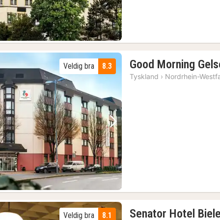
Good Morning Gels
Veldig bra
8.3
Tyskland
›
Nordrhein-Westf
Forrige bilde
Neste bilde
Senator Hotel Biel
Veldig bra
8.1