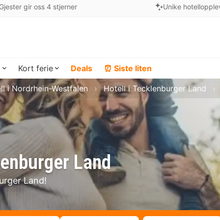
Gjester gir oss 4 stjerner
Unike hotellopple
a
Kort ferie
Deals
⏰ Siste liten
ll i Nordrhein-Westfalen
Hotell i Tecklenburger Land
klenburger Land
burger Land!