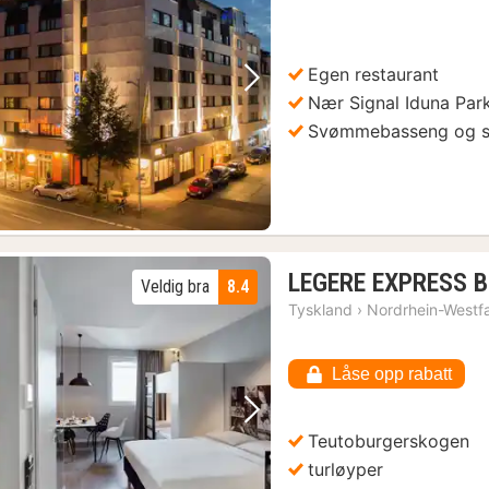
fra
14
kr.
Egen restaurant
Forrige bilde
Neste bilde
Nær Signal Iduna Par
Svømmebasseng og 
LEGERE EXPRESS Bi
Veldig bra
8.4
Tyskland
›
Nordrhein-Westf
Låse opp rabatt
Forrige bilde
Neste bilde
Teutoburgerskogen
turløyper