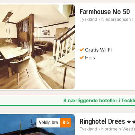
1
Farmhouse No 50
n
Tyskland
›
Niedersachsen
›
f
1
kr
Gratis Wi-Fi
Forrige bilde
Neste bilde
Heis
8 nærliggende hoteller i Teck
1
Ringhotel Drees
, 4 S
Veldig bra
8.6
na
Tyskland
›
Nordrhein-Westf