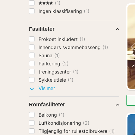
4 Stjerner
(1)
Ingen klassifisering
(1)
Fasiliteter
Frokost inkludert
(1)
Innendørs svømmebasseng
(1)
Sauna
(1)
Parkering
(2)
treningssenter
(1)
Sykkelutleie
(1)
Fasiliteter
Vis mer
Romfasiliteter
Balkong
(1)
Luftkondisjonering
(2)
Tilgjenglig for rullestolbrukere
(1)