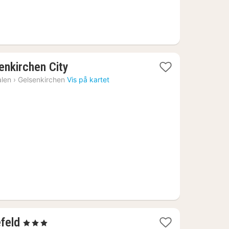
1
enkirchen City
natt
alen
›
Gelsenkirchen
Vis på kartet
fra
596
kr.
1
efeld
, 3 Stjerner