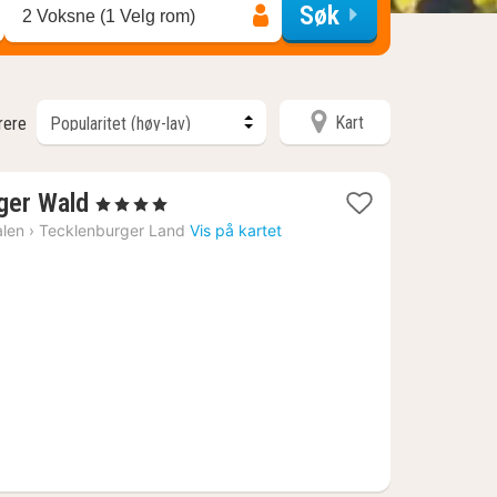
Søk
2 Voksne (1 Velg rom)
Kart
trere
1
ger Wald
, 4 Stjerner
natt
alen
›
Tecklenburger Land
Vis på kartet
fra
2012
kr.