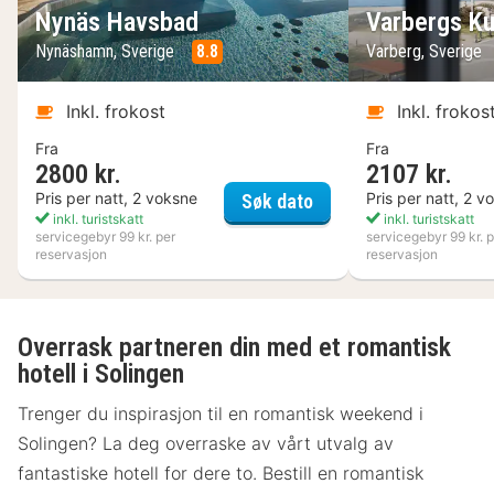
Nynäs Havsbad
Varbergs Ku
Nynäshamn, Sverige
8.8
Varberg, Sverige
Inkl. frokost
Inkl. frokos
Fra
Fra
2800 kr.
2107 kr.
Nynäs Havsbad
Pris per natt, 2 voksne
Pris per natt, 2 v
Søk dato
inkl. turistskatt
inkl. turistskatt
servicegebyr 99 kr. per
servicegebyr 99 kr. p
reservasjon
reservasjon
Overrask partneren din med et romantisk
hotell i Solingen
Trenger du inspirasjon til en romantisk weekend i
Solingen? La deg overraske av vårt utvalg av
fantastiske hotell for dere to. Bestill en romantisk