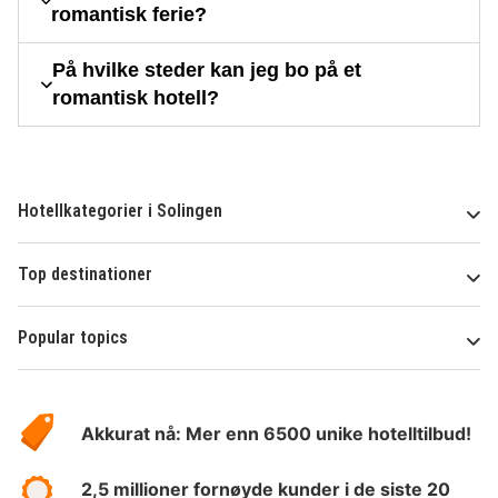
romantisk ferie?
På hvilke steder kan jeg bo på et
romantisk hotell?
Hotellkategorier i Solingen
Top destinationer
Popular topics
Om
Hotelspecials
Akkurat nå: Mer enn 6500 unike hotelltilbud!
2,5 millioner fornøyde kunder i de siste 20