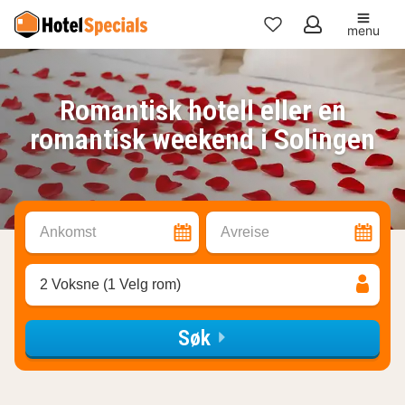
menu
Mine
favoritter
Romantisk hotell eller en
romantisk weekend i Solingen
Ankomst
Avreise
2 Voksne (1 Velg rom)
Søk