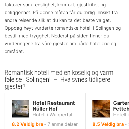
faktorer som renslighet, komfort, gjestfrihet og
beliggenhet. På denne måten får du ærlig innsikt fra
andre reisende slik at du kan ta det beste valget.
Oppdag høyt vurderte romantiske hotell i Solingen og
bestill med trygghet. Nederst på siden finner du
vurderingene fra våre gjester om både hotellene og
området.
Romantisk hotell med en koselig og varm
følelse i Solingen! – Hva synes tidligere
gjester?
Hotel Restaurant
Garte
Nüller Hof
Fette
Hotell i Wuppertal
Hotell 
av
av
8.2
Veldig bra
‐
7
anmeldelser
8.5
Veldig bra
‐