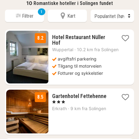
10
Romantiske hoteller i Solingen fundet
1
Filtrer
Kart
Hotel Restaurant Nüller
8.2
1
Hof
natt
Wuppertal
·
10.2 km fra Solingen
fra
634
avgiftsfri parkering
kr.
Tilgang til motorveien
Fotturer og sykkelstier
1
Gartenhotel Fettehenne
8.5
natt
, 3 Stjerner
fra
Erkrath
·
9 km fra Solingen
708
kr.