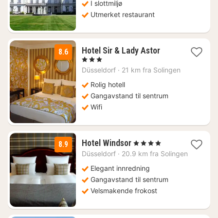
I slottmiljø
Utmerket restaurant
1
Hotel Sir & Lady Astor
8.6
natt
, 3 Stjerner
fra
Düsseldorf
·
21 km fra Solingen
759
kr.
Rolig hotell
Gangavstand til sentrum
Wifi
1
Hotel Windsor
, 4 Stjerner
8.9
natt
Düsseldorf
·
20.9 km fra Solingen
fra
759
Elegant innredning
kr.
Gangavstand til sentrum
Velsmakende frokost