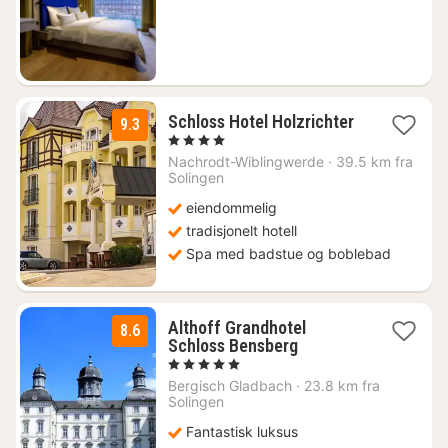
759
kr.
Schloss Hotel Holzrichter
9.3
1
, 4 Stjerner
natt
Nachrodt-Wiblingwerde
·
39.5 km fra
fra
Solingen
2403
eiendommelig
kr.
tradisjonelt hotell
Spa med badstue og boblebad
Althoff Grandhotel
8.6
1
Schloss Bensberg
natt
, 5 Stjerner
fra
Bergisch Gladbach
·
23.8 km fra
2616
Solingen
kr.
Fantastisk luksus