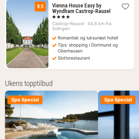
Vienna House Easy by
8.5
Wyndham Castrop-Rauxel
2
, 4 Stjerner
netter
Castrop-Rauxel
·
44.8 km fra
fra
Solingen
704
Romantisk og luksuriøst hotell
kr.
Tips: shopping i Dortmund og
Oberhausen
Slottsrestaurant
Ukens topptilbud
Spa Special
Spa Special