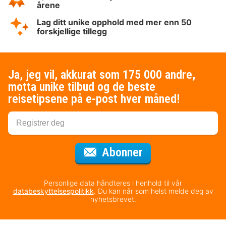
årene
Lag ditt unike opphold med mer enn 50
forskjellige tillegg
Ja, jeg vil, akkurat som 175 000 andre,
motta unike tilbud og de beste
reisetipsene på e-post hver måned!
for nyhetsbrevet
Abonner
Personlige data håndteres i henhold til vår
databeskyttelsespolitikk
. Du kan når som helst melde deg av
nyhetsbrevet.