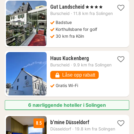
1
Gut Landscheid
, 4 Stjerner
natt
Burscheid
·
11.8 km fra Solingen
fra
1748
Badstue
kr.
Korthullsbane for golf
30 km fra Köln
1
Haus Kuckenberg
natt
Burscheid
·
9.9 km fra Solingen
fra
1295
Låse opp rabatt
kr.
Gratis Wi-Fi
6 nærliggende hoteller i Solingen
2
b'mine Düsseldorf
8.5
netter
Düsseldorf
·
19.8 km fra Solingen
fra