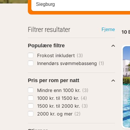
Søk hotell, region eller by
Filtrer resultater
Fjerne
10
Populære filtre
Frokost inkludert
(3)
Innendørs svømmebasseng
(1)
Pris per rom per natt
Mindre enn 1000 kr.
(3)
1000 kr. til 1500 kr.
(4)
1500 kr. til 2000 kr.
(3)
2000 kr. og mer
(2)