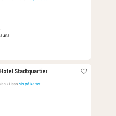
46
k
sauna
Hotel Stadtquartier
alen
›
Haan
Vis på kartet