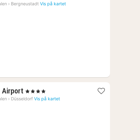
natt
alen
›
Bergneustadt
Vis på kartet
fra
1543
kr.
1
 Airport
, 4 Stjerner
natt
alen
›
Düsseldorf
Vis på kartet
fra
981
kr.