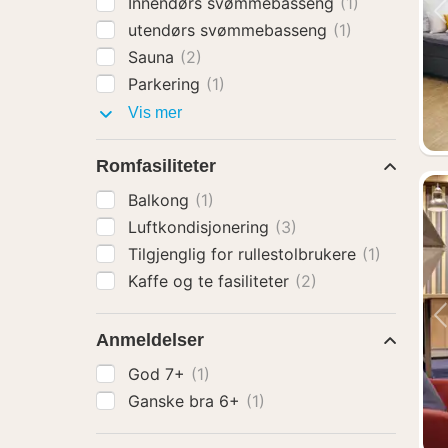
Innendørs svømmebasseng
(1)
utendørs svømmebasseng
(1)
Sauna
(2)
Parkering
(1)
Fasiliteter
Vis mer
Romfasiliteter
Balkong
(1)
Luftkondisjonering
(3)
Tilgjenglig for rullestolbrukere
(1)
Kaffe og te fasiliteter
(2)
Anmeldelser
God 7+
(1)
Ganske bra 6+
(1)