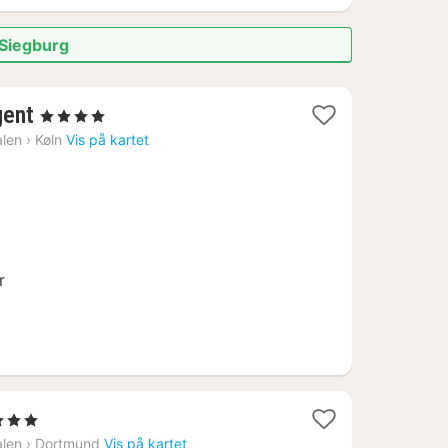
 Siegburg
2
ent
, 4 Stjerner
netter
alen
›
Køln
Vis på kartet
fra
1377
kr.
r
tjerner
tt
alen
›
Dortmund
Vis på kartet