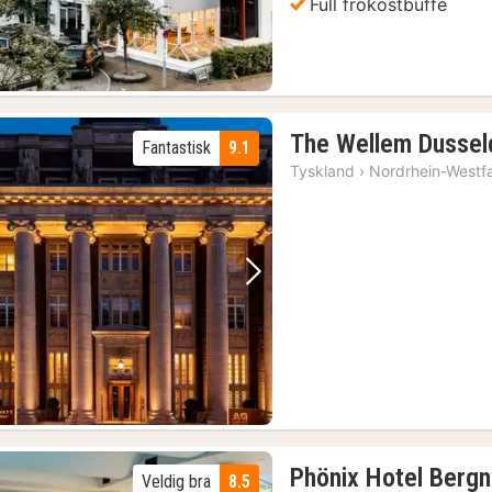
Full frokostbuffé
The Wellem Dussel
Fantastisk
9.1
Tyskland
›
Nordrhein-Westf
Forrige bilde
Neste bilde
Phönix Hotel Berg
Veldig bra
8.5