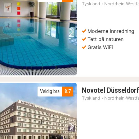
Tyskland
›
Nordrhein-Westf
Moderne innredning
Forrige bilde
Neste bilde
Tett på naturen
Gratis WiFi
Novotel Düsseldorf
Veldig bra
8.7
Tyskland
›
Nordrhein-Westf
Forrige bilde
Neste bilde