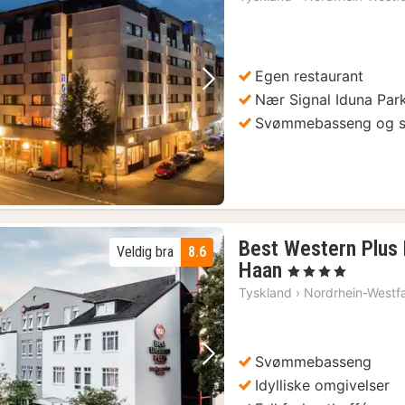
fra
14
kr.
Egen restaurant
Forrige bilde
Neste bilde
Nær Signal Iduna Par
Svømmebasseng og 
Best Western Plus 
Veldig bra
8.6
3
Haan
, 4 Stjerner
netter
Tyskland
›
Nordrhein-Westf
fra
1202
kr.
Svømmebasseng
Forrige bilde
Neste bilde
Idylliske omgivelser