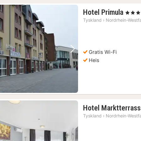
1
Hotel Primula
, 3 Stjern
natt
Tyskland
›
Nordrhein-Westf
fra
770
kr.
Gratis Wi-Fi
Forrige bilde
Neste bilde
Heis
Hotel Marktterras
Tyskland
›
Nordrhein-Westf