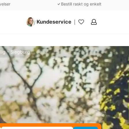
velser
Bestill raskt og enkelt
Kundeservice
Mine
favoritter
lig - Siegburg