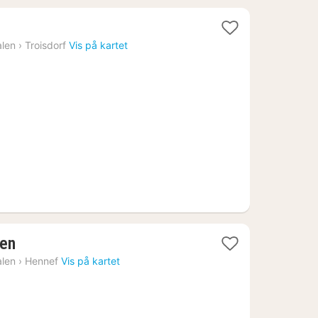
er
alen
›
Troisdorf
Vis på kartet
1
sen
natt
alen
›
Hennef
Vis på kartet
fra
1072
kr.