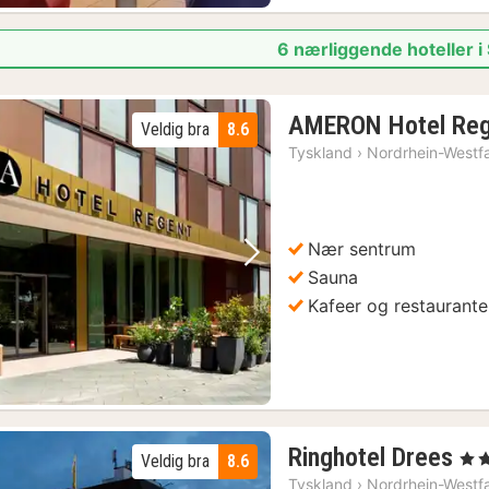
6 nærliggende hoteller i
AMERON Hotel Reg
Veldig bra
8.6
Tyskland
›
Nordrhein-Westf
Nær sentrum
Forrige bilde
Neste bilde
Sauna
Kafeer og restaurante
1
Ringhotel Drees
, 4 S
Veldig bra
8.6
na
Tyskland
›
Nordrhein-Westf