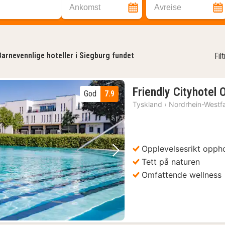
Ankomst
Avreise
Barnevennlige hoteller i Siegburg fundet
Fil
Friendly Cityhotel
God
7.9
Tyskland
›
Nordrhein-Westf
Opplevelsesrikt opph
Forrige bilde
Neste bilde
Tett på naturen
Omfattende wellness