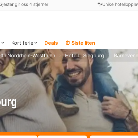
Gjester gir oss 4 stjerner
Unike hotellopple
a
Kort ferie
Deals
⏰ Siste liten
ll i Nordrhein-Westfalen
Hotell i Siegburg
Barnevenn
burg
!