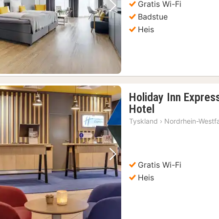
Gratis Wi-Fi
Forrige bilde
Neste bilde
Badstue
Heis
Holiday Inn Expres
1
Hotel
natt
Tyskland
›
Nordrhein-Westf
fra
881
kr.
Forrige bilde
Neste bilde
Gratis Wi-Fi
Heis