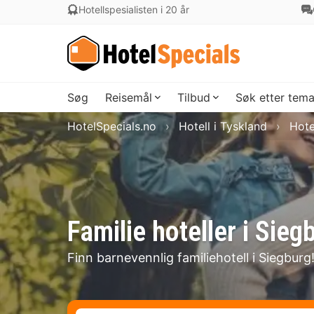
Hotellspesialisten i 20 år
Søg
Reisemål
Tilbud
Søk etter tem
HotelSpecials.no
Hotell i Tyskland
Hote
Familie hoteller i Sieg
Finn barnevennlig familiehotell i Siegburg