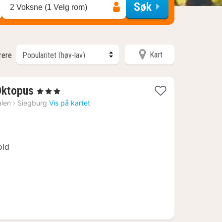
Søk
2 Voksne (1 Velg rom)
Kart
trere
3
 Oktopus
, 3 Stjerner
netter
alen
›
Siegburg
Vis på kartet
fra
970
kr.
old